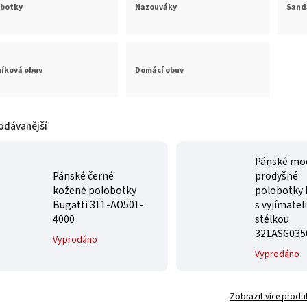
obotky
Nazouváky
Sand
íková obuv
Domácí obuv
odávanější
Pánské mo
Pánské černé
prodyšné
kožené polobotky
polobotky 
Bugatti 311-AO501-
s vyjímate
4000
stélkou
321ASG035
Vyprodáno
Vyprodáno
Zobrazit více produ