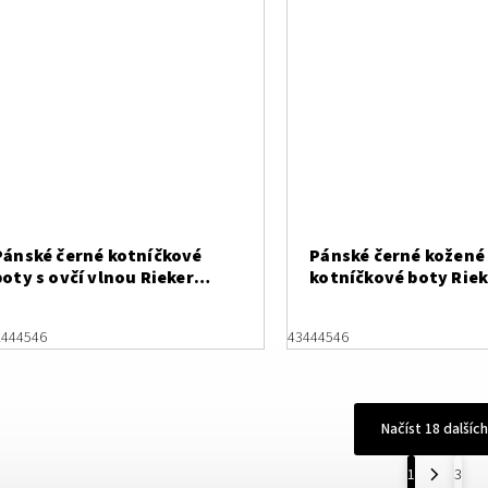
Pánské černé kotníčkové
Pánské černé kožené
boty s ovčí vlnou Rieker
kotníčkové boty Riek
30241-00
10553-00
2
44
45
46
43
44
45
46
Načíst 18 dalších
1
3