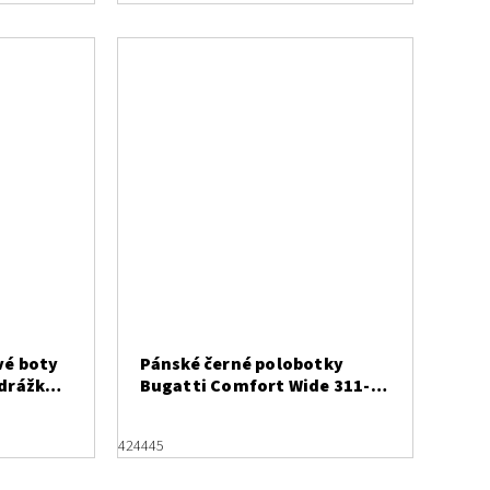
vé boty
Pánské černé polobotky
odrážkou
Bugatti Comfort Wide 311-
A0503-4000
42
44
45