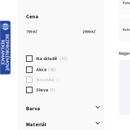
Pol
Cena
Kotn
799
Kč
2999
Kč
Nejpr
Na skladě
42
Akce
36
Novinka
0
Sleva
5
Barva
Bílá
1
Materiál