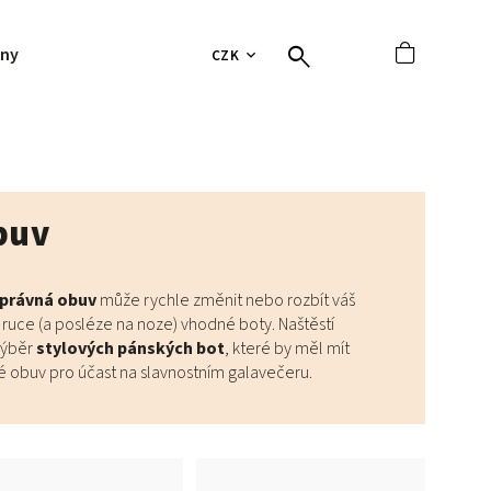
jny
Hodnocení obchodu
Tabulky velikostí
Vrácení 
CZK
buv
právná obuv
může rychle změnit nebo rozbít váš
 ruce (a posléze na noze) vhodné boty. Naštěstí
výběr
stylových pánských bot
, které by měl mít
é obuv pro účast na slavnostním galavečeru.