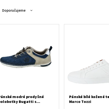
Doporučujeme
Nejlevnější
Nejdražší
Nejprodávanější
Abecedně
Pánské modré prodyšné
Pánské bílé kožené t
polobotky Bugatti s
Marco Tozzi
vyjímatelnou stélkou