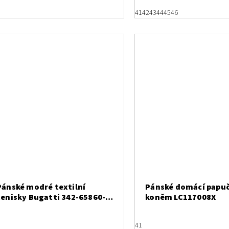
321ASG035000
41
42
43
44
45
46
Pánské modré textilní
Pánské domácí papuč
tenisky Bugatti 342-65860-
koněm LC117008X
6900
5
41