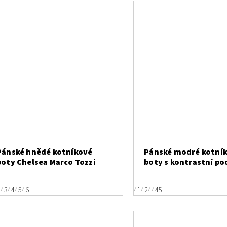
Pánské hnědé kotníkové
Pánské modré kotní
boty Chelsea Marco Tozzi
boty s kontrastní p
Marco Tozzi
2
43
44
45
46
41
42
44
45