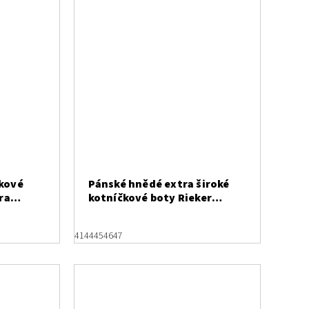
kové
Pánské hnědé extra široké
ra
kotníčkové boty Rieker
00
38554-22
41
44
45
46
47