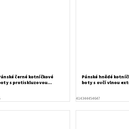
Pánské černé kotníčkové
Pánské hnědé kotníč
boty s protiskluzovou
boty s ovčí vlnou ext
úpravou Rieker F5401-00
široké Rieker B3343-
6
41
43
44
45
46
47