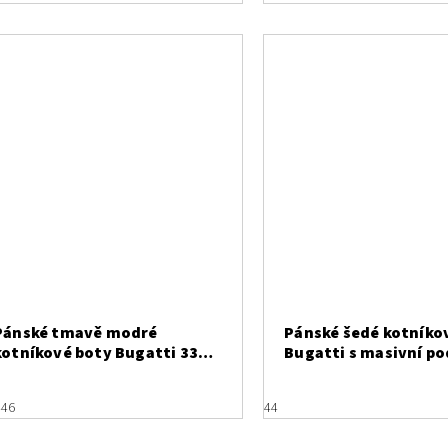
Pánské tmavě modré
Pánské šedé kotníko
kotníkové boty Bugatti 331-
Bugatti s masivní p
AOS31-5069
321-AGA32-5000
4
46
44