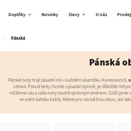
Doplňky
Novinky
Slevy
O nás
Prode
/
Pánská
Pánská o
Pánské boty hrají zásadní roli v každém okamžiku. Koneckonců,
s
vzhled. Pokud tedy chcete vypadat stylově, je důležité mít po
můžeme vás a vaše nohy navést správným směrem. Zúžili jsme 
ve svém šatníku každý. Máme pro vás běžnou obuv, ale tak