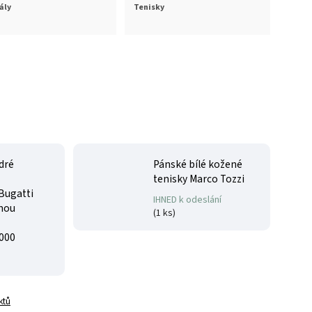
ály
Tenisky
dré
Pánské bílé kožené
tenisky Marco Tozzi
Bugatti
IHNED k odeslání
lnou
(
1 ks
)
000
ktů