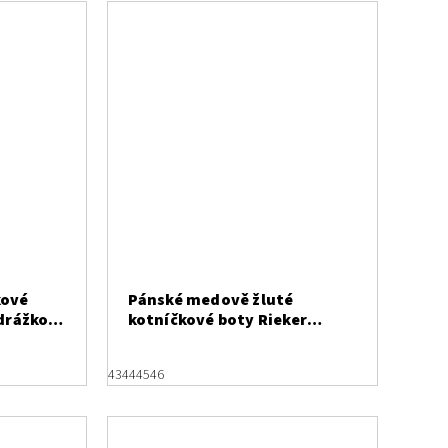
kové
Pánské medově žluté
odrážkou
kotníčkové boty Rieker
U1571-68
43
44
45
46