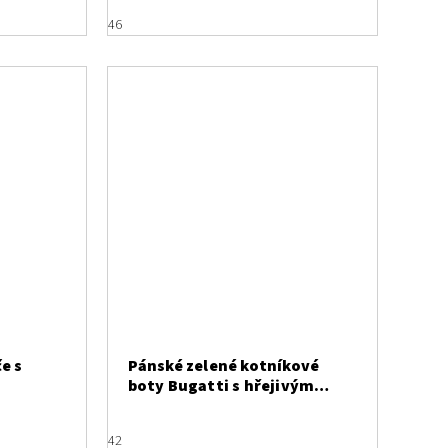
46
e s
Pánské zelené kotníkové
boty Bugatti s hřejivým
interiérem 341-AC250-5055
42