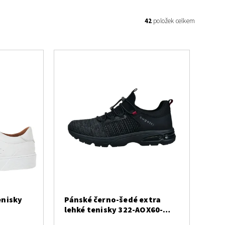
42
položek celkem
enisky
Pánské černo-šedé extra
lehké tenisky 322-AOX60-
6900