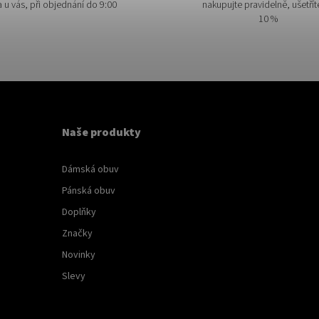
a u vás, při objednání do 9:00
nakupujte pravidelně, ušetřít
10 %
Naše produkty
Dámská obuv
Pánská obuv
Doplňky
Značky
Novinky
Slevy