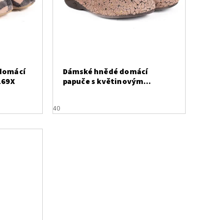
domácí
Dámské hnědé domácí
169X
papuče s květinovým
reliéfem a zlatou nití
Z32322X
40