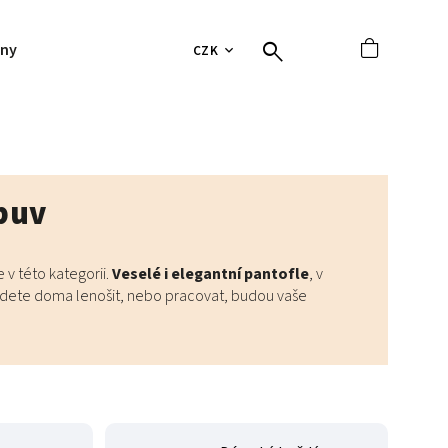
jny
Hodnocení obchodu
Tabulky velikostí
Vrácení 
CZK
buv
 v této kategorii.
Veselé i elegantní pantofle
, v
udete doma lenošit, nebo pracovat, budou vaše