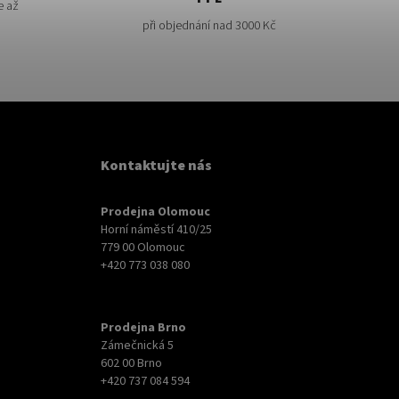
e až
při objednání nad 3000 Kč
Kontaktujte nás
Prodejna Olomouc
Horní náměstí 410/25
779 00 Olomouc
+420 773 038 080
Prodejna Brno
Zámečnická 5
602 00 Brno
+420 737 084 594