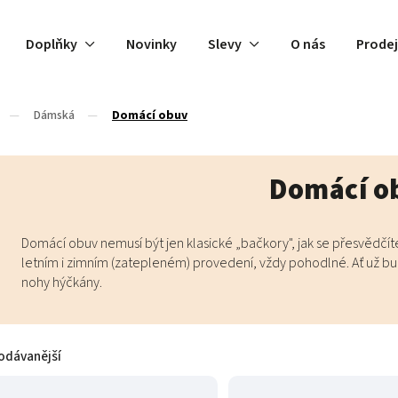
Doplňky
Novinky
Slevy
O nás
Prode
/
Dámská
/
Domácí obuv
Domácí o
Domácí obuv nemusí být jen klasické „bačkory", jak se přesvědčíte
letním i zimním (zatepleném) provedení, vždy pohodlné. Ať už b
nohy hýčkány.
odávanější