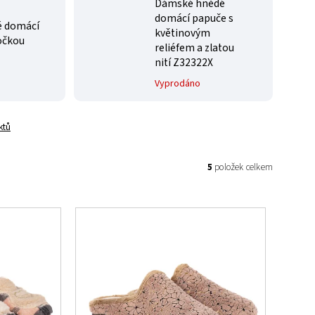
Dámské hnědé
domácí papuče s
é domácí
květinovým
očkou
reliéfem a zlatou
nití Z32322X
Vyprodáno
ktů
5
položek celkem