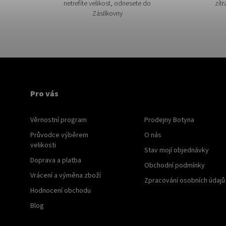
netrefíte velikost, odnesete do
zítr
Zásilkovny
Pro vás
Věrnostní program
Prodejny Botyna
Průvodce výběrem
O nás
velikosti
Stav mojí objednávky
Doprava a platba
Obchodní podmínky
Vrácení a výměna zboží
Zpracování osobních údajů
Hodnocení obchodu
Blog