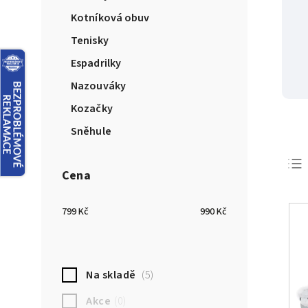
Kotníková obuv
Tenisky
Espadrilky
Nazouváky
Kozačky
Sněhule
Cena
799
Kč
990
Kč
Na skladě
5
Akce
0