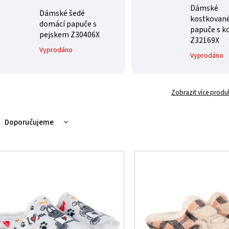
Dámské
Dámské šedé
kostkovan
domácí papuče s
papuče s k
pejskem Z30406X
Z32169X
Vyprodáno
Vyprodáno
Zobrazit více produ
Doporučujeme
Nejlevnější
Nejdražší
Nejprodávanější
Abecedně