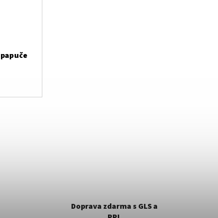
 papuče
Doprava zdarma s GLS a
PPL