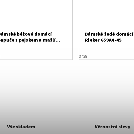
Dámské béžové domácí
Dámské šedé domácí
papuče s pejskem a mašlí
Rieker 659A4-45
Z32579X
0
37
38
Vše skladem
Věrnostní slevy