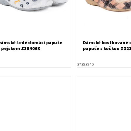
Dámské šedé domácí papuče
Dámské kostkované 
s pejskem Z30406X
papuče s kočkou Z32
37
38
39
40