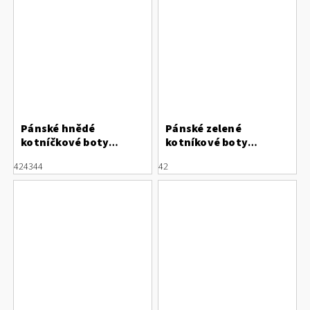
Pánské hnědé
Pánské zelené
kotníčkové boty
kotníkové boty
Rieker 10502-25
Bugatti s hřejivým
42
43
44
42
interiérem 341-AC250-
5055