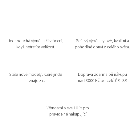
Jednoduchá výměna či vrácení,
Pečlivý výběr stylové, kvalitní a
když netrefíte velikost.
pohodlné obuvi z celého světa.
Stále nové modely, které jinde
Doprava zdarma při nákupu
nenajdete.
nad 3000 Kč po celé ČR i SR
Věrnostní sleva 10 % pro
pravidelné nakupující