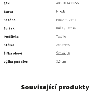
4061811490356
EAN
Hnědá
Barva
Podzim
,
Zima
Sezóna
Kůže / Textilie
Svršek
Textilie
Podšívka
Antistress
Stélka
Široká (H)
Šířka obuvi
3,5 cm
Výška podešve
Související produkty