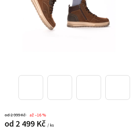
od 2 999 Kč
až –16 %
od
2 499 Kč
/ ks