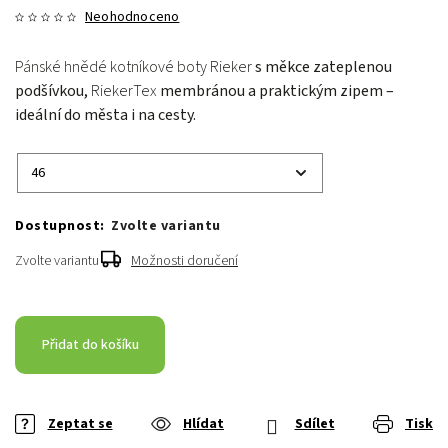
Neohodnoceno
Pánské hnědé kotníkové boty Rieker
s měkce zateplenou
podšívkou,
RiekerTex
membránou a praktickým zipem –
ideální do města i na cesty.
Zvolte variantu
Zvolte variantu
Možnosti doručení
Přidat do košíku
Zeptat se
Hlídat
Sdílet
Tisk