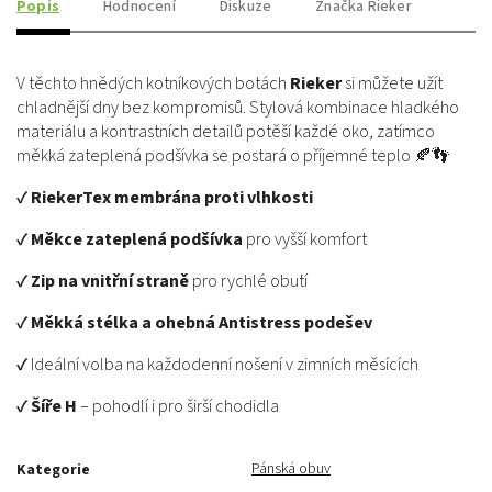
Popis
Hodnocení
Diskuze
Značka
Rieker
V těchto hnědých kotníkových botách
Rieker
si můžete užít
chladnější dny bez kompromisů. Stylová kombinace hladkého
materiálu a kontrastních detailů potěší každé oko, zatímco
měkká zateplená podšívka se postará o příjemné teplo 🍂👣
✔
RiekerTex membrána proti vlhkosti
✔
Měkce zateplená podšívka
pro vyšší komfort
✔
Zip na vnitřní straně
pro rychlé obutí
✔
Měkká stélka a ohebná Antistress podešev
✔ Ideální volba na každodenní nošení v zimních měsících
✔
Šíře H
– pohodlí i pro širší chodidla
Pánská obuv
Kategorie