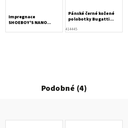
Pánské černé kožené
Impregnace
polobotky Bugatti
SHOEBOY'S NANO
311-AO501-4000
PROTECT 400 ml
41
44
45
Podobné (4)