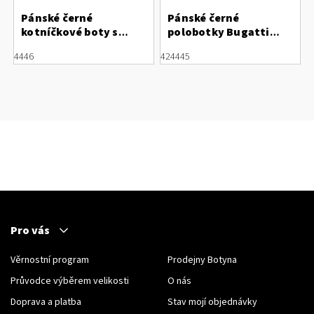
Pánské černé
Pánské černé
kotníčkové boty s
polobotky Bugatti
protiskluzovou
Comfort Wide 311-
44
46
42
44
45
úpravou Rieker F5401-
A0503-4000
00
Pro vás
Věrnostní program
Prodejny Botyna
Průvodce výběrem velikosti
O nás
Doprava a platba
Stav mojí objednávky