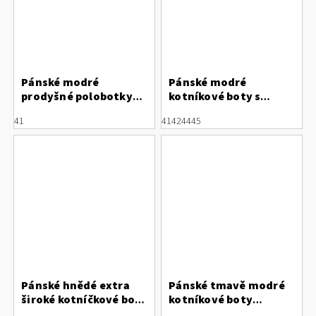
Pánské modré
Pánské modré
prodyšné polobotky
kotníkové boty s
Bugatti s
kontrastní podrážkou
41
41
42
44
45
vyjímatelnou stélkou
Marco Tozzi
321ASG035000
Pánské hnědé extra
Pánské tmavě modré
široké kotníčkové boty
kotníkové boty
Rieker 38554-22
Bugatti 331-AOS31-