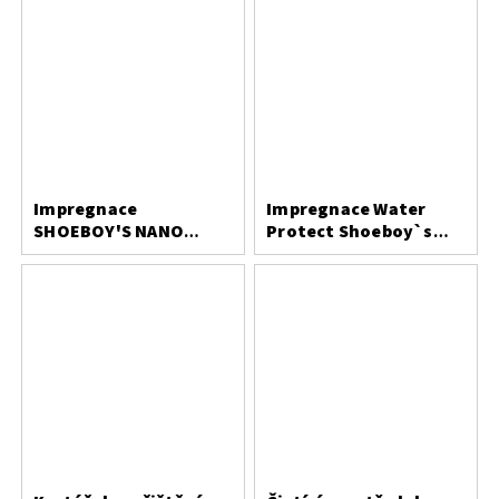
Impregnace
Impregnace Water
SHOEBOY'S NANO
Protect Shoeboy`s
PROTECT 400 ml
200ml