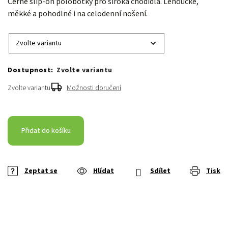
Černé slip-on polobotky pro široká chodidla. Lehoučké,
měkké a pohodlné i na celodenní nošení.
Zvolte variantu
Zvolte variantu
Možnosti doručení
Přidat do košíku
Zeptat se
Hlídat
Sdílet
Tisk