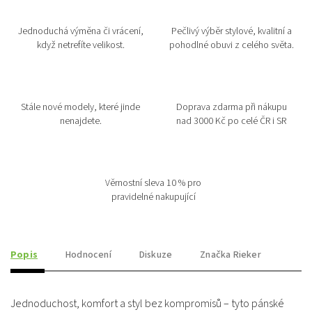
Jednoduchá výměna či vrácení,
Pečlivý výběr stylové, kvalitní a
když netrefíte velikost.
pohodlné obuvi z celého světa.
Stále nové modely, které jinde
Doprava zdarma při nákupu
nenajdete.
nad 3000 Kč po celé ČR i SR
Věrnostní sleva 10 % pro
pravidelné nakupující
Popis
Hodnocení
Diskuze
Značka
Rieker
Jednoduchost, komfort a styl bez kompromisů – tyto pánské