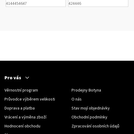
41
44
45
46
47
42
44
46
5069
Pro vás
Věrnostní program
Prodejny Botyna
Průvodce výběrem velikosti
O nás
Doprava a platba
Stav mojí objednávky
Vrácení a výměna zboží
Obchodní podmínky
Hodnocení obchodu
Zpracování osobních údajů