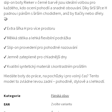
slip-on boty Rieker v černé barvě jsou ideální volbou pro
každého, kdo ocení pohodlí a snadné obouvání. Díky širší šířce H
padnou i pánům s širším chodidlem, aniž by tlačily nebo dřely.
🤝
✔ Extra šířka H pro více prostoru
✔ Měkká stélka a lehká flexibilní podrážka
✔ Slip-on provedení pro pohodlné nazouvání
✔ Jemně zateplené pro chladnější dny
✔ Kvalitní syntetický materiál s kontrastním prošitím
Hledáte boty do práce, na pochůzky i pro volný čas? Tento
model to zvládne levou zadní – pohodlně, stylově a s lehkostí.
Pánská obuv
Kategorie
Zvolte variantu
EAN