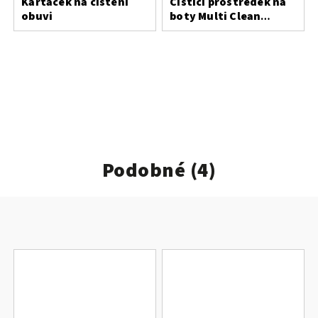
Kartáček na čištění
Čistící prostředek na
obuvi
boty Multi Clean
SHOEBOY'S
Podobné (4)