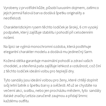
Vyrobeny z prvotřídní kůže, působí luxusním dojmem, zatímco
jejich jemná fialová barva dodává špetku originality a
neotřelosti.
Charakteristickým rysem těchto lodiček je široký, 6 cm vysoký
podpatek, který zajišťuje stabilitu i pohodlí při celodenním
nošení.
Na špici se vyjímá monochromní ozdoba, která podtrhuje
elegantní charakter modelu a dodává mu jedinečný šarm.
Kožená stélka garantuje maximální pohodlí a zdraví vašich
chodidel, a otevřená pata zajišťuje lehkost a vzdušnost, což činí
z těchto lodiček ideální volbu pro teplejší dny.
Tyto sandály jsou ideální volbou pro ženy, které chtějí doplnit
svůj letní šatník o špetku barvy a svěžesti. Ať už se chystáte na
večerní akci, svatbu, nebo jen procházku městem, tyto sandály
italské značky Letizia zaručeně zaujmou a přidají šmrnc
každému outfitu.