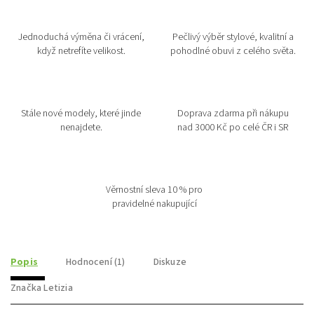
Jednoduchá výměna či vrácení,
Pečlivý výběr stylové, kvalitní a
když netrefíte velikost.
pohodlné obuvi z celého světa.
Stále nové modely, které jinde
Doprava zdarma při nákupu
nenajdete.
nad 3000 Kč po celé ČR i SR
Věrnostní sleva 10 % pro
pravidelné nakupující
Popis
Hodnocení (1)
Diskuze
Značka
Letizia