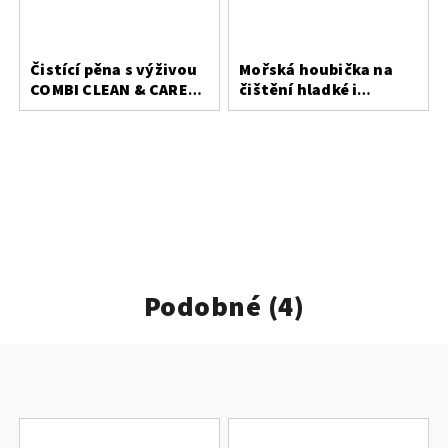
Čistící pěna s výživou
Mořská houbička na
COMBI CLEAN & CARE
čištění hladké i
200 ml
broušené kůže
Podobné (4)