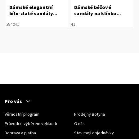
Dámské elegantní
Dámské béžové
bílo-zlaté sandály
sandály na klínku
Regarde le Ciel
Laura Vita Hecio 19
38
40
41
41
Pro vás
Věrnostní program
Prodejny Botyna
Průvodce výběrem velikosti
O nás
Doprava a platba
Stav mojí objednávky