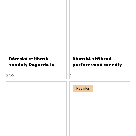
Dámské stříbrné
Dámské stříbrné
sandály Regarde le
perforované sandály
Ciel Elma 06
Letizia na podpatku
37
39
41
Novinka