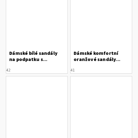
Dámské bílé sandály
Dámské komfortní
na podpatku s
oranžové sandály
perforací Letizia
SUAVE
42
41