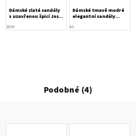
Dámské zlaté sandály
Dámské tmavě modré
s uzavřenou špicí Jose
elegantní sandály
Saenz
Regarde le Ciel
38
39
40
Podobné (4)