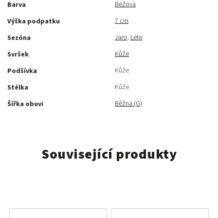
Béžová
Barva
7 cm
Výška podpatku
Jaro
,
Léto
Sezóna
Kůže
Svršek
Kůže
Podšívka
Kůže
Stélka
Běžná (G)
Šířka obuvi
Související produkty