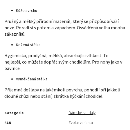
Kůže svrchu
Pružný a měkký přírodní materiál, který se přizpůsobí vaší
noze. Poradí si s potem a zápachem. Osvědčená volba mnoha
zákazníků.
Kožená stélka
Hygienická, prodyšná, měkká, absorbující vlhkost. To
nejlepší, co můžete dopřát svým chodidlům. Pro nohy jako v
bavlnce.
Vyměkčená stélka
Příjemné došlapy na jakémkoli povrchu, pohodlí při jakkoli
dlouhé chůzi nebo stání, zkrátka hýčkání chodidel.
Dámské sandály
Kategorie
Zvolte variantu
EAN