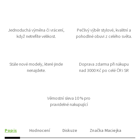
Jednoduchá výměna či vrácení,
Pečlivý výběr stylové, kvalitní a
když netrefíte velikost.
pohodlné obuvi z celého světa.
Stále nové modely, které jinde
Doprava zdarma při nákupu
nenajdete.
nad 3000 Kč po celé ČR i SR
Věrnostní sleva 10 % pro
pravidelné nakupující
Popis
Hodnocení
Diskuze
Značka
Maciejka