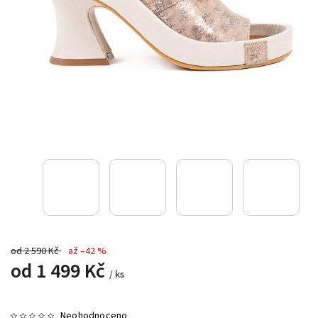
od 2 590 Kč
až –42 %
od
1 499 Kč
/ ks
Neohodnoceno