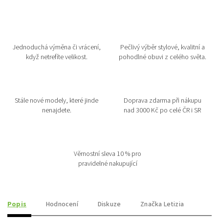
Jednoduchá výměna či vrácení,
Pečlivý výběr stylové, kvalitní a
když netrefíte velikost.
pohodlné obuvi z celého světa.
Stále nové modely, které jinde
Doprava zdarma při nákupu
nenajdete.
nad 3000 Kč po celé ČR i SR
Věrnostní sleva 10 % pro
pravidelné nakupující
Popis
Hodnocení
Diskuze
Značka
Letizia