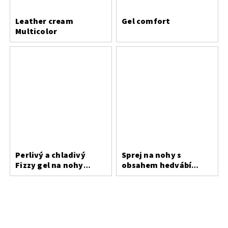
Leather cream
Gel comfort
Multicolor
Perlivý a chladivý
Sprej na nohy s
Fizzy gel na nohy
obsahem hedvábí
Saicara
Bergal