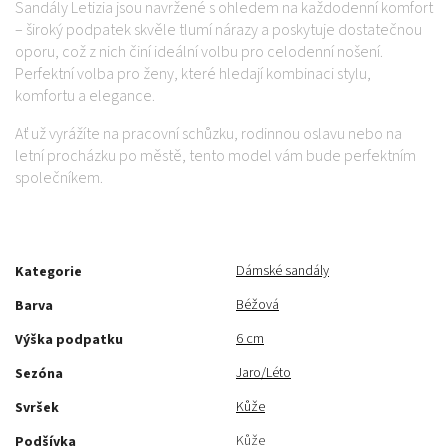
Sandály Letizia jsou navržené s ohledem na každodenní komfort
– široký podpatek skvěle tlumí nárazy a poskytuje dostatečnou
oporu, což z nich činí ideální volbu pro celodenní nošení.
Perfektní volba pro ženy, které hledají kombinaci stylu,
komfortu a elegance.
Ať už vyrážíte na pracovní schůzku, rodinnou oslavu nebo na
letní procházku po městě, tento model vám bude perfektním
společníkem.
Dámské sandály
Kategorie
Béžová
Barva
6 cm
Výška podpatku
Jaro/Léto
Sezóna
Kůže
Svršek
Kůže
Podšívka