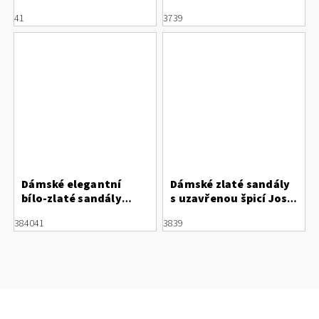
SUAVE
Ciel Elma 06
41
37
39
Dámské elegantní
Dámské zlaté sandály
bílo-zlaté sandály
s uzavřenou špicí Jose
Regarde le Ciel
Saenz
38
40
41
38
39