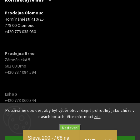
Kontaktujte nás
Prodejna Olomouc
Horní náměstí 410/25
779 00 Olomouc
+420 773 038 080
Prodejna Brno
Zámečnická 5
602 00 Brno
+420 737 084 594
Eshop
+420 773 060 344
eshop@botyna.cz
Používáme cookies, aby byl výběr obuvi stejně pohodlný jako chůze v
našich botách. Více informací
zde
.
Nastavení
Sleva 200,- / €8 na