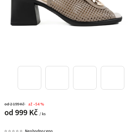
od 2 199 Kč
až –54 %
od
999 Kč
/ ks
Neohodnoceno