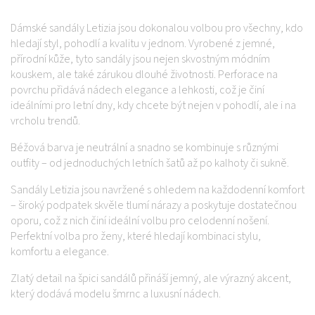
Dámské sandály Letizia jsou dokonalou volbou pro všechny, kdo
hledají styl, pohodlí a kvalitu v jednom. Vyrobené z jemné,
přírodní kůže, tyto sandály jsou nejen skvostným módním
kouskem, ale také zárukou dlouhé životnosti. Perforace na
povrchu přidává nádech elegance a lehkosti, což je činí
ideálními pro letní dny, kdy chcete být nejen v pohodlí, ale i na
vrcholu trendů.
Béžová barva je neutrální a snadno se kombinuje s různými
outfity – od jednoduchých letních šatů až po kalhoty či sukně.
Sandály Letizia jsou navržené s ohledem na každodenní komfort
– široký podpatek skvěle tlumí nárazy a poskytuje dostatečnou
oporu, což z nich činí ideální volbu pro celodenní nošení.
Perfektní volba pro ženy, které hledají kombinaci stylu,
komfortu a elegance.
Zlatý detail na špici sandálů přináší jemný, ale výrazný akcent,
který dodává modelu šmrnc a luxusní nádech.