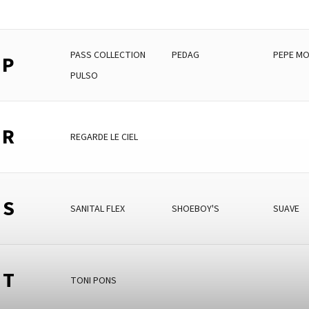
PASS COLLECTION
PEDAG
PEPE MO
P
PULSO
R
REGARDE LE CIEL
S
SANITAL FLEX
SHOEBOY'S
SUAVE
T
TONI PONS