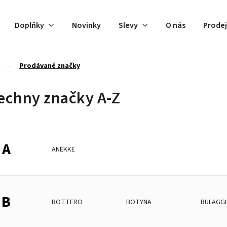
Doplňky
Novinky
Slevy
O nás
Prode
/
Prodávané značky
echny značky A-Z
A
ANEKKE
B
BOTTERO
BOTYNA
BULAGGI