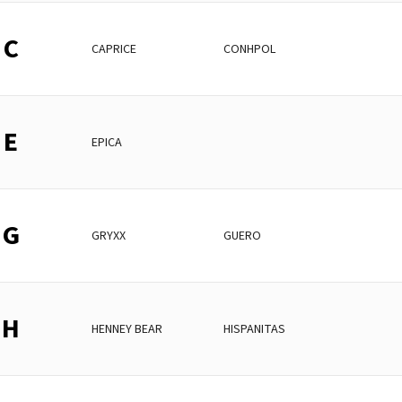
C
CAPRICE
CONHPOL
E
EPICA
G
GRYXX
GUERO
H
HENNEY BEAR
HISPANITAS