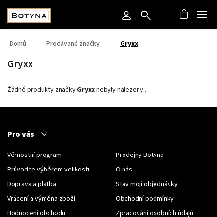
Domů
/
Prodávané značky
/
Gryxx
Gryxx
Žádné produkty značky
Gryxx
nebyly nalezeny...
Pro vás
Věrnostní program
Prodejny Botyna
Průvodce výběrem velikosti
O nás
Doprava a platba
Stav mojí objednávky
Vrácení a výměna zboží
Obchodní podmínky
Hodnocení obchodu
Zpracování osobních údajů