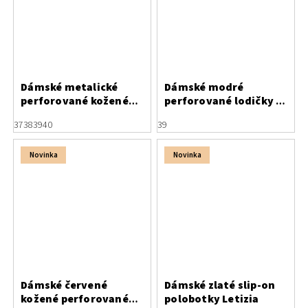
Dámské metalické
Dámské modré
perforované kožené
perforované lodičky s
baleríny Letizia
otevřenou patou
37
38
39
40
39
Letizia
Novinka
Novinka
Dámské červené
Dámské zlaté slip-on
kožené perforované
polobotky Letizia