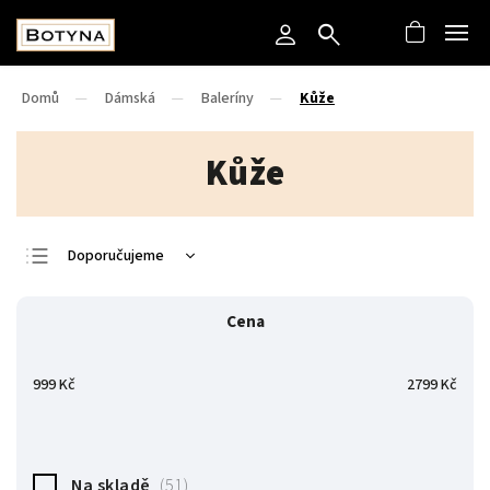
Domů
/
Dámská
/
Baleríny
/
Kůže
Kůže
Doporučujeme
Nejlevnější
Cena
Nejdražší
Nejprodávanější
999
Kč
2799
Kč
Abecedně
Na skladě
51