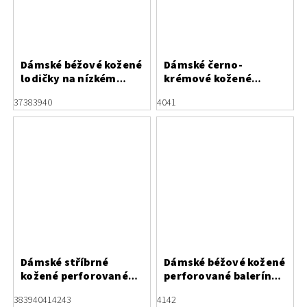
Dámské béžové kožené
Dámské černo-
lodičky na nízkém
krémové kožené
podpatku Letizia
lodičky Letizia
37
38
39
40
40
41
Dámské stříbrné
Dámské béžové kožené
kožené perforované
perforované baleríny
baleríny Letizia s
Letizia s mašlí
38
39
40
41
42
43
41
42
mašlí