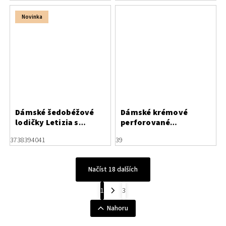
Novinka
Dámské šedobéžové
Dámské krémové
lodičky Letizia s
perforované
otvory po stranách
polobotky z kozí kůže
37
38
39
40
41
39
Načíst 18 dalších
1
3
Nahoru