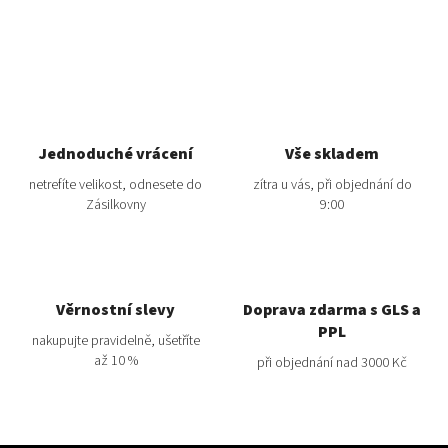
Jednoduché vrácení
Vše skladem
netrefíte velikost, odnesete do
zítra u vás, při objednání do
Zásilkovny
9:00
Věrnostní slevy
Doprava zdarma s GLS a
PPL
nakupujte pravidelně, ušetříte
až 10 %
při objednání nad 3000 Kč