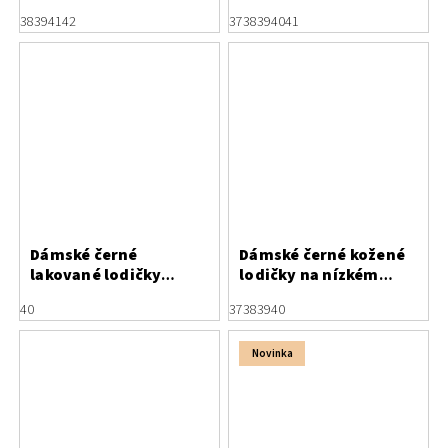
baleríny Letizia
38
39
41
42
37
38
39
40
41
Dámské černé
Dámské černé kožené
lakované lodičky
lodičky na nízkém
Letizia s mašličkami
podpatku Letizia
40
37
38
39
40
Novinka