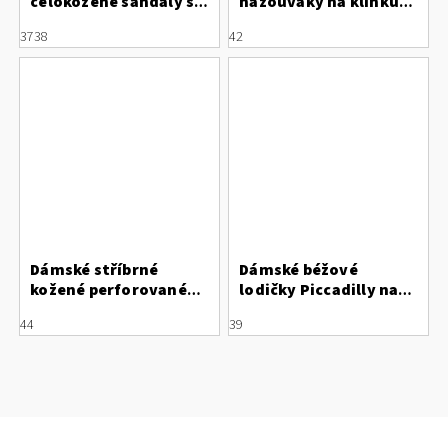
celokožené sandály s
nazouváky na klínku
bílým páskem
Rieker 69253-91
37
38
42
Dámské stříbrné
Dámské béžové
kožené perforované
lodičky Piccadilly na
baleríny Letizia
podpatku 566078-1
44
39