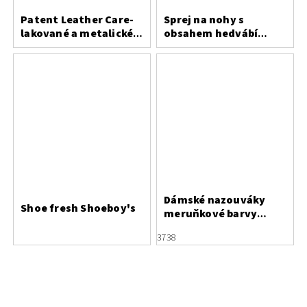
Patent Leather Care-
Sprej na nohy s
lakované a metalické
obsahem hedvábí
usně
Bergal
Dámské nazouváky
Shoe fresh Shoeboy's
meruňkové barvy
Piccadilly
37
38