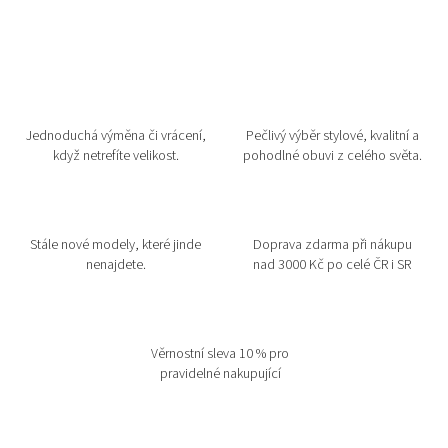
Jednoduchá výměna či vrácení,
Pečlivý výběr stylové, kvalitní a
když netrefíte velikost.
pohodlné obuvi z celého světa.
Stále nové modely, které jinde
Doprava zdarma při nákupu
nenajdete.
nad 3000 Kč po celé ČR i SR
Věrnostní sleva 10 % pro
pravidelné nakupující