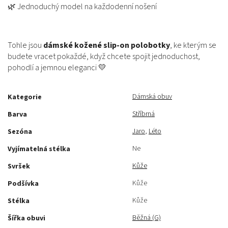
🌿 Jednoduchý model na každodenní nošení
Tohle jsou
dámské kožené slip-on polobotky
, ke kterým se
budete vracet pokaždé, když chcete spojit jednoduchost,
pohodlí a jemnou eleganci 💛
Dámská obuv
Kategorie
Stříbrná
Barva
Jaro
,
Léto
Sezóna
Ne
Vyjímatelná stélka
Kůže
Svršek
Kůže
Podšívka
Kůže
Stélka
Běžná (G)
Šířka obuvi