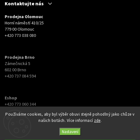
Kontaktujte nás
Prodejna Olomouc
Horní náměstí 410/25
779 00 Olomouc
+420 773 038 080
Prodejna Brno
Zámečnická 5
602 00 Brno
+420 737 084 594
Eshop
+420 773 060 344
eshop@botyna.cz
Používáme cookies, aby byl výběr obuvi stejně pohodlný jako chůze v
našich botách. Více informací
zde
.
Nastavení