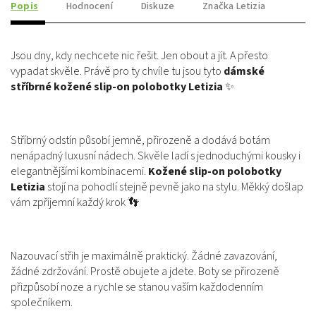
Popis
Hodnocení
Diskuze
Značka
Letizia
Jsou dny, kdy nechcete nic řešit. Jen obout a jít. A přesto
vypadat skvěle. Právě pro ty chvíle tu jsou tyto
dámské
stříbrné kožené slip-on polobotky Letizia
✨
Stříbrný odstín působí jemně, přirozeně a dodává botám
nenápadný luxusní nádech. Skvěle ladí s jednoduchými kousky i
elegantnějšími kombinacemi.
Kožené slip-on polobotky
Letizia
stojí na pohodlí stejně pevně jako na stylu. Měkký došlap
vám zpříjemní každý krok 👣
Nazouvací střih je maximálně praktický. Žádné zavazování,
žádné zdržování. Prostě obujete a jdete. Boty se přirozeně
přizpůsobí noze a rychle se stanou vaším každodenním
společníkem.