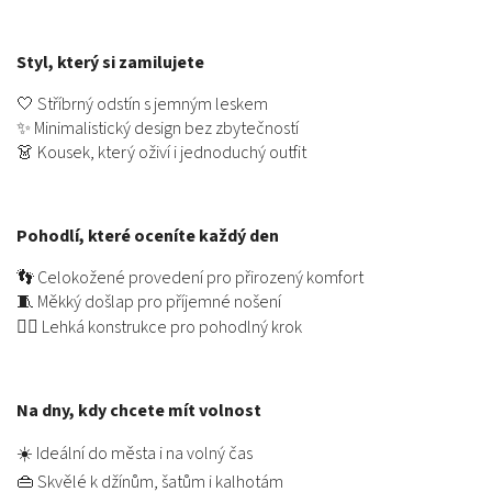
Styl, který si zamilujete
🤍 Stříbrný odstín s jemným leskem
✨ Minimalistický design bez zbytečností
👗 Kousek, který oživí i jednoduchý outfit
Pohodlí, které oceníte každý den
👣 Celokožené provedení pro přirozený komfort
🧵 Měkký došlap pro příjemné nošení
🚶‍♀️ Lehká konstrukce pro pohodlný krok
Na dny, kdy chcete mít volnost
☀️ Ideální do města i na volný čas
👜 Skvělé k džínům, šatům i kalhotám