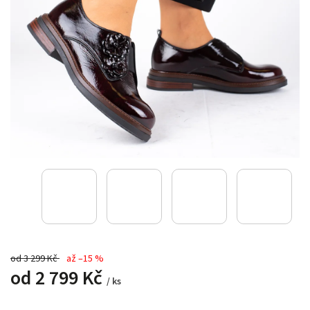
od 3 299 Kč
až –15 %
od
2 799 Kč
/ ks