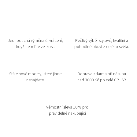
Jednoduchá výměna či vrácení,
Pečlivý výběr stylové, kvalitní a
když netrefíte velikost.
pohodlné obuvi z celého světa.
Stále nové modely, které jinde
Doprava zdarma při nákupu
nenajdete.
nad 3000 Kč po celé ČR i SR
Věrnostní sleva 10 % pro
pravidelné nakupující