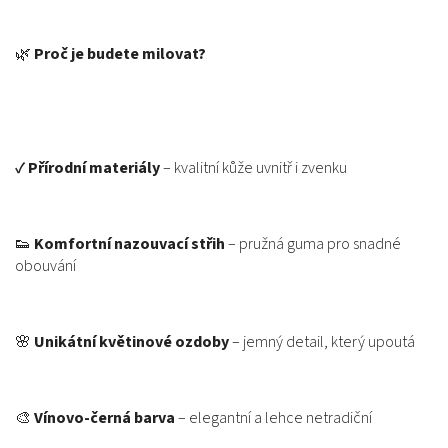
🌿
Proč je budete milovat?
✔️
Přírodní materiály
– kvalitní kůže uvnitř i zvenku
👟
Komfortní nazouvací střih
– pružná guma pro snadné
obouvání
🌸
Unikátní květinové ozdoby
– jemný detail, který upoutá
🎨
Vínovo-černá barva
– elegantní a lehce netradiční