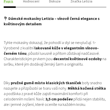
Popis
Hodnocení
Diskuze
Značka
Letizia
💐
Dámské mokasíny Letizia – vínově černá elegance s
květinovým detailem
Tyhle mokasíny dokazují, že pohodlí a styl se nevylučují. ✨
Vyrobené z kvalitní
lakované kůže v elegantním vínovo-
černém tónu
, působí luxusně a přitom zůstávají nadčasové.
Charakteristickým prvkem jsou
decentní květinové ozdoby
na
svršku, které jim dodávají ženský šarm a originalitu.
Díky
pružné gumě místo klasických tkaniček
boty snadno
nazujete a přizpůsobí se tvaru vaší nohy.
Měkká kožená stélka
a podšívka z pravé kůže zajistí maximální komfort i při
celodenním nošení. Navíc
3,5 cm podešev
přidá nejen stabilitu,
ale i jemné zvýšení, které oceníte na každém kroku.