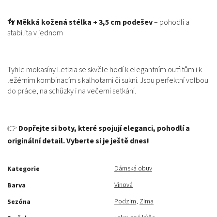
👣
Měkká kožená stélka + 3,5 cm podešev
– pohodlí a
stabilita v jednom
Tyhle mokasíny Letizia se skvěle hodí k elegantním outfitům i k
ležérním kombinacím s kalhotami či sukní. Jsou perfektní volbou
do práce, na schůzky i na večerní setkání.
👉
Dopřejte si boty, které spojují eleganci, pohodlí a
originální detail. Vyberte si je ještě dnes!
Dámská obuv
Kategorie
Vínová
Barva
Podzim
,
Zima
Sezóna