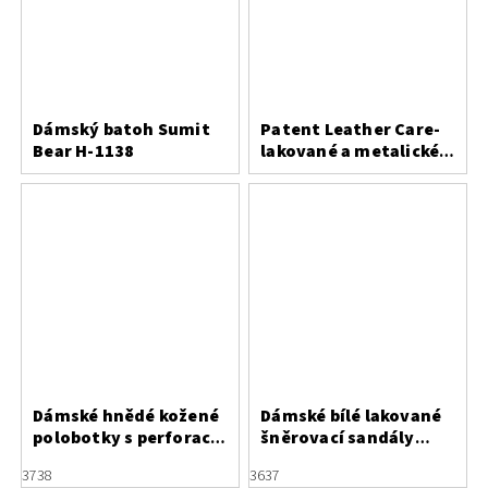
Dámský batoh Sumit
Patent Leather Care-
Bear H-1138
lakované a metalické
usně
Dámské hnědé kožené
Dámské bílé lakované
polobotky s perforací
šněrovací sandály
Letizia
Letizia
37
38
36
37