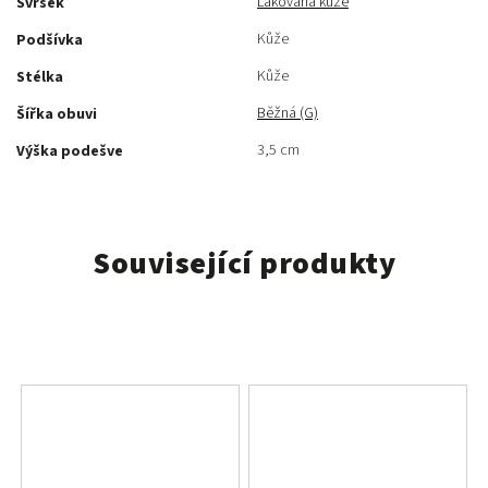
Lakovaná kůže
Svršek
Kůže
Podšívka
Kůže
Stélka
Běžná (G)
Šířka obuvi
3,5 cm
Výška podešve
Související produkty