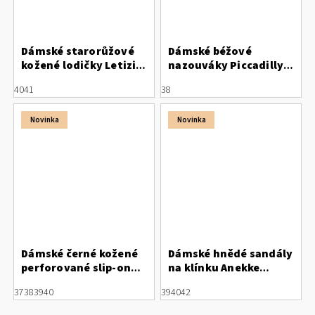
Dámské starorůžové
Dámské béžové
kožené lodičky Letizia
nazouváky Piccadilly s
s otevřenou patou
vyměnitelnými
40
41
38
stélkami 568079-3
Novinka
Novinka
Dámské černé kožené
Dámské hnědé sandály
perforované slip-on
na klínku Anekke
polobotky Letizia
42381
37
38
39
40
39
40
42