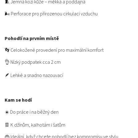
🧵 Jemná kozí kůže – měkká a poddajná
🌬️ Perforace pro přirozenou cirkulaci vzduchu
Pohodlí na prvním místě
👣 Celokožené provedení pro maximální komfort
👌 Nízký podpatek cca 2 cm
🪶 Lehké a snadno nazouvací
Kam se hodí
☀️ Do práce i na běžný den
👖 K džínům, kalhotám i šatům
👜 Ideální, když chcete pohodlí bez kompromisu ve stylu