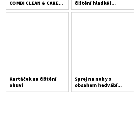
COMBI CLEAN & CARE
čištění hladké i
200 ml
broušené kůže
Kartáček na čištění
Sprej na nohy s
obuvi
obsahem hedvábí
Bergal