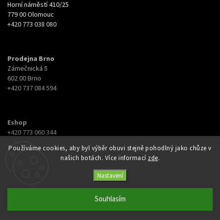
Horní náměstí 410/25
779 00 Olomouc
+420 773 038 080
Prodejna Brno
Zámečnická 5
602 00 Brno
+420 737 084 594
Eshop
+420 773 060 344
eshop@botyna.cz
Používáme cookies, aby byl výběr obuvi stejně pohodlný jako chůze v
našich botách. Více informací
zde
.
Nastavení
Souhlasím
Copyright 2026
Botyna
. Všechna práva vyhrazena.