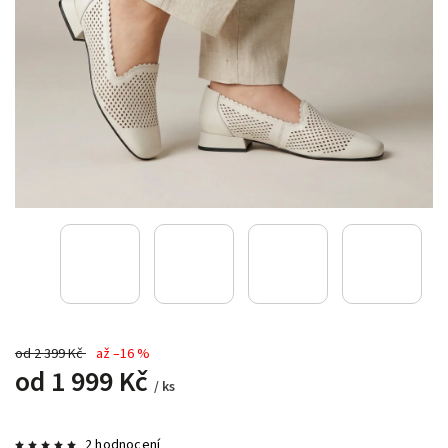
od 2 399 Kč
až –16 %
od
1 999 Kč
/ ks
2 hodnocení