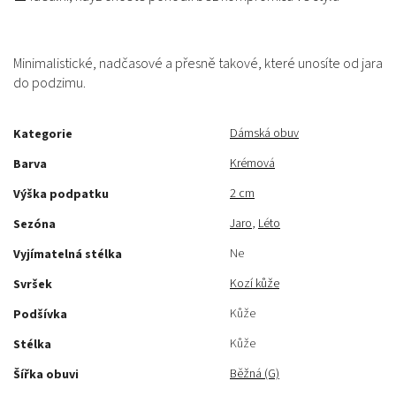
Minimalistické, nadčasové a přesně takové, které unosíte od jara
do podzimu.
Dámská obuv
Kategorie
Krémová
Barva
2 cm
Výška podpatku
Jaro
,
Léto
Sezóna
Ne
Vyjímatelná stélka
Kozí kůže
Svršek
Kůže
Podšívka
Kůže
Stélka
Běžná (G)
Šířka obuvi