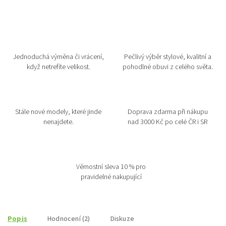
Jednoduchá výměna či vrácení,
Pečlivý výběr stylové, kvalitní a
když netrefíte velikost.
pohodlné obuvi z celého světa.
Stále nové modely, které jinde
Doprava zdarma při nákupu
nenajdete.
nad 3000 Kč po celé ČR i SR
Věrnostní sleva 10 % pro
pravidelné nakupující
Popis
Hodnocení (2)
Diskuze