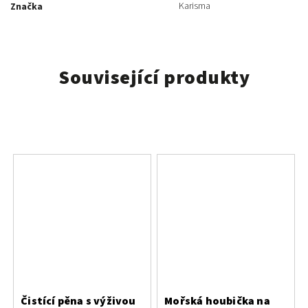
Karisma
Značka
Související produkty
Čistící pěna s výživou
Mořská houbička na