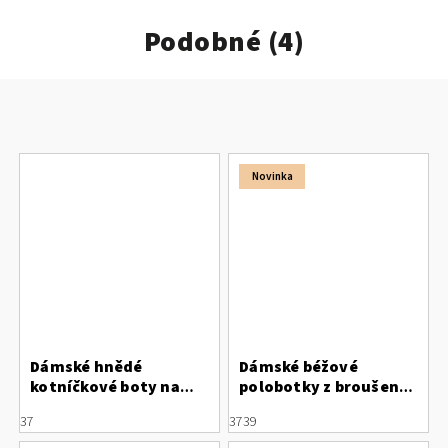
Podobné (4)
Novinka
Dámské hnědé
Dámské béžové
kotníčkové boty na
polobotky z broušené
klínku
kůže Letizia
37
37
39