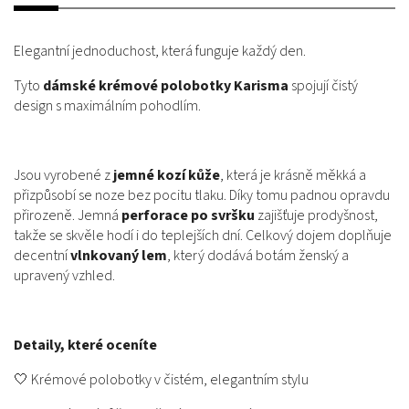
Elegantní jednoduchost, která funguje každý den.
Tyto
dámské krémové polobotky Karisma
spojují čistý
design s maximálním pohodlím.
Jsou vyrobené z
jemné kozí kůže
, která je krásně měkká a
přizpůsobí se noze bez pocitu tlaku. Díky tomu padnou opravdu
přirozeně. Jemná
perforace po svršku
zajišťuje prodyšnost,
takže se skvěle hodí i do teplejších dní. Celkový dojem doplňuje
decentní
vlnkovaný lem
, který dodává botám ženský a
upravený vzhled.
Detaily, které oceníte
🤍 Krémové polobotky v čistém, elegantním stylu