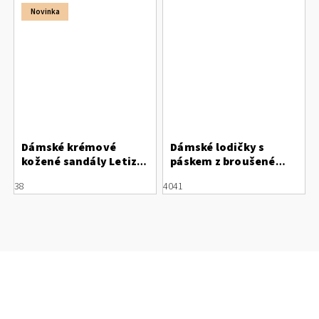
Novinka
Dámské krémové
Dámské lodičky s
kožené sandály Letizia
páskem z broušené
se síťkou a
kůže – zvířecí vzor
38
40
41
šněrováním