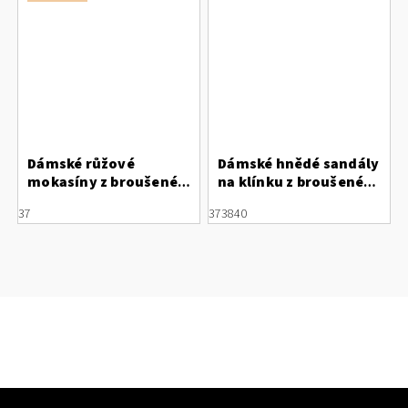
Dámské růžové
Dámské hnědé sandály
mokasíny z broušené
na klínku z broušené
kůže s mašličkami
kůže Letizia
37
37
38
40
Letizia