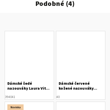
Podobné (4)
Dámské šedé
Dámské červené
nazouváky Laura Vita
kožené nazouváky
Feclicieo 41 Gris
Letizia s perforací
39
40
41
40
Novinka