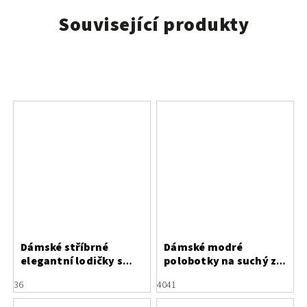
Související produkty
Dámské stříbrné
Dámské modré
elegantní lodičky s
polobotky na suchý zip
mašlí Marco Tozzi
Rieker N42F5-14
36
40
41