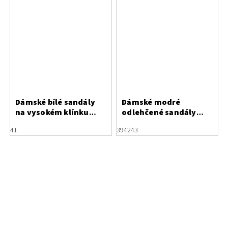
Dámské bílé sandály
Dámské modré
na vysokém klínku
odlehčené sandály
Marco Tozzi
Rieker 64856-14
41
39
42
43