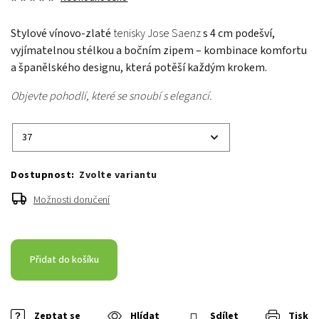
Stylové vínovo-zlaté
tenisky Jose Saenz
s 4 cm podešví,
vyjímatelnou stélkou a bočním zipem – kombinace komfortu
a španělského designu, která potěší každým krokem.
Objevte pohodlí, které se snoubí s elegancí.
Zvolte variantu
Možnosti doručení
Přidat do košíku
Zeptat se
Hlídat
Sdílet
Tisk