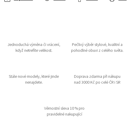
Jednoduchá výměna či vrácení,
Pečlivý výběr stylové, kvalitní a
když netrefíte velikost.
pohodlné obuvi z celého světa.
Stále nové modely, které jinde
Doprava zdarma při nákupu
nenajdete.
nad 3000 Kč po celé ČR i SR
Věrnostní sleva 10 % pro
pravidelné nakupující