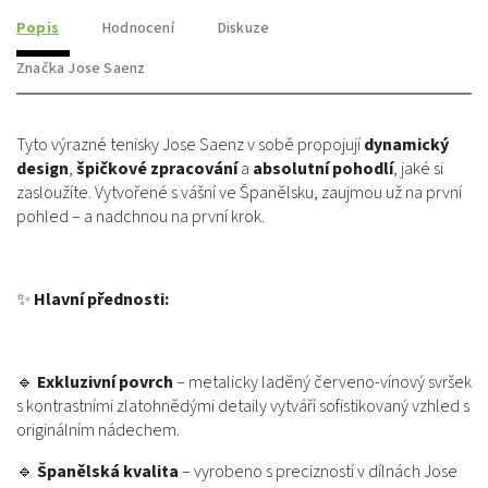
Popis
Hodnocení
Diskuze
Značka
Jose Saenz
Tyto výrazné tenisky Jose Saenz v sobě propojují
dynamický
design
,
špičkové zpracování
a
absolutní pohodlí
, jaké si
zasloužíte. Vytvořené s vášní ve Španělsku, zaujmou už na první
pohled – a nadchnou na první krok.
✨
Hlavní přednosti:
🔹
Exkluzivní povrch
– metalicky laděný červeno-vínový svršek
s kontrastními zlatohnědými detaily vytváří sofistikovaný vzhled s
originálním nádechem.
🔹
Španělská kvalita
– vyrobeno s precizností v dílnách Jose