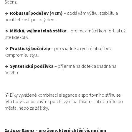
Saenz.
🔹
Robustní podešev (4 cm)
– dodá vám výšku, stabilitu a
pocit lehkosti po celý den.
🔹
Měkká, vyjímatelná stélka
– pro maximální komfort, ať už
jste kdekoliv.
🔹
Praktický boční zip
– pro snadné a rychlé obutí bez
kompromisu stylu.
🔹
Syntetická podšívka
– příjemná na dotek a snadná na
údržbu.
💡 Díky vyvážené kombinaci elegance a sportovního střihu se
tyto boty stanou vaším spolehlivým parťákem – ať už míříte do
města, nebo za zážitky.
👟 Jose Saenz – pro ženy, které chtějí víc než jen