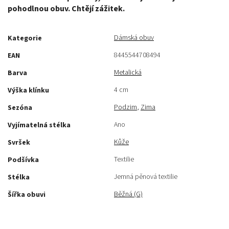
pohodlnou obuv. Chtějí zážitek.
Dámská obuv
Kategorie
8445544708494
EAN
Metalická
Barva
4 cm
Výška klínku
Podzim
,
Zima
Sezóna
Ano
Vyjímatelná stélka
Kůže
Svršek
Textilie
Podšívka
Jemná pěnová textilie
Stélka
Běžná (G)
Šířka obuvi