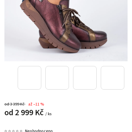
od 3 399 Kč
až –11 %
od
2 999 Kč
/ ks
Neohodnoceno