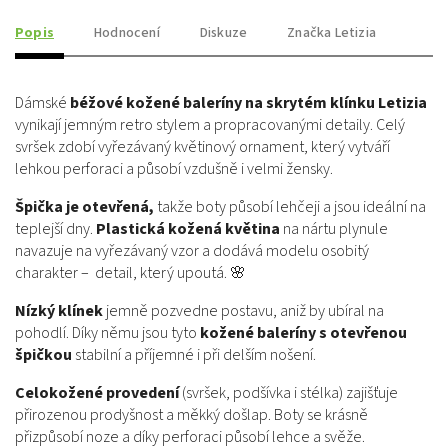
Popis
Hodnocení
Diskuze
Značka
Letizia
Dámské
béžové kožené baleríny na skrytém klínku Letizia
vynikají jemným retro stylem a propracovanými detaily. Celý
svršek zdobí vyřezávaný květinový ornament, který vytváří
lehkou perforaci a působí vzdušně i velmi žensky.
Špička je otevřená,
takže boty působí lehčeji a jsou ideální na
teplejší dny.
Plastická kožená květina
na nártu plynule
navazuje na vyřezávaný vzor a dodává modelu osobitý
charakter – detail, který upoutá. 🌸
Nízký klínek
jemně pozvedne postavu, aniž by ubíral na
pohodlí. Díky němu jsou tyto
kožené baleríny s otevřenou
špičkou
stabilní a příjemné i při delším nošení.
Celokožené provedení
(svršek, podšívka i stélka) zajišťuje
přirozenou prodyšnost a měkký došlap. Boty se krásně
přizpůsobí noze a díky perforaci působí lehce a svěže.