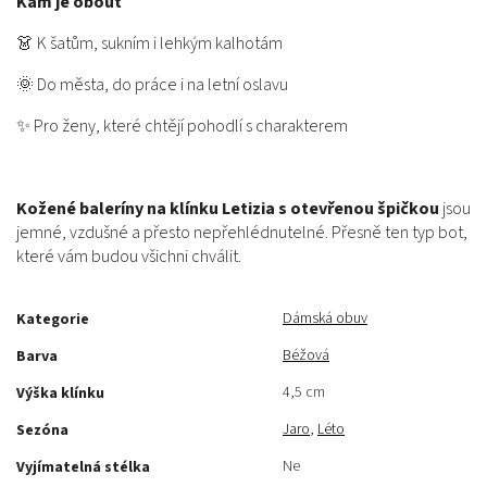
Kam je obout
👗 K šatům, sukním i lehkým kalhotám
🌞 Do města, do práce i na letní oslavu
✨ Pro ženy, které chtějí pohodlí s charakterem
Kožené baleríny na klínku Letizia s otevřenou špičkou
jsou
jemné, vzdušné a přesto nepřehlédnutelné. Přesně ten typ bot,
které vám budou všichni chválit.
Dámská obuv
Kategorie
Béžová
Barva
4,5 cm
Výška klínku
Jaro
,
Léto
Sezóna
Ne
Vyjímatelná stélka