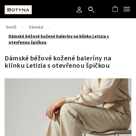
Domů
/
Dámská
/
Dámské béžové kožené baleríny na klínku Letizia s
otevřenou špičkou
Dámské béžové kožené baleríny na
klínku Letizia s otevřenou špičkou