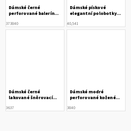
Dámské černé
Dámské pískové
perforované baleríny
elegantní polobotky
Letizia z lakované kůže
Peter Kaiser z
37
38
40
40,5
41
broušené kůže
Dámské černé
Dámské modré
lakované šněrovací
perforované kožené
sandály Letizia
polobotky Letizia
36
37
38
40