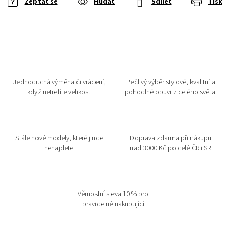
Zeptat se
Hlídat
Sdílet
Tisk
Jednoduchá výměna či vrácení,
Pečlivý výběr stylové, kvalitní a
když netrefíte velikost.
pohodlné obuvi z celého světa.
Stále nové modely, které jinde
Doprava zdarma při nákupu
nenajdete.
nad 3000 Kč po celé ČR i SR
Věrnostní sleva 10 % pro
pravidelné nakupující