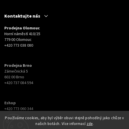
Kontaktujte nás
Prodejna Olomouc
Horní náměstí 410/25
779 00 Olomouc
+420 773 038 080
Prodejna Brno
Zámečnická 5
602 00 Brno
+420 737 084 594
Eshop
+420 773 060 344
eshop@botyna.cz
Používáme cookies, aby byl výběr obuvi stejně pohodlný jako chůze v
našich botách. Více informací
zde
.