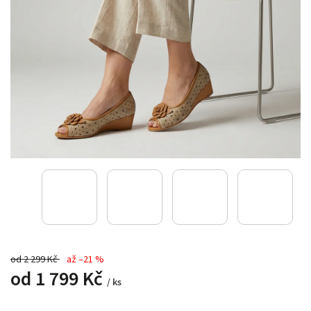
od 2 299 Kč
až –21 %
od
1 799 Kč
/ ks