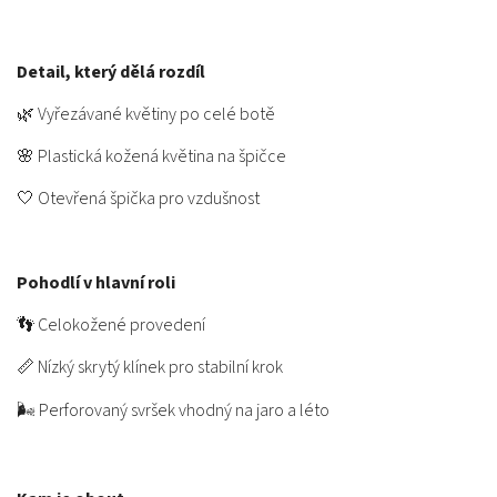
Detail, který dělá rozdíl
🌿 Vyřezávané květiny po celé botě
🌸 Plastická kožená květina na špičce
🤍 Otevřená špička pro vzdušnost
Pohodlí v hlavní roli
👣 Celokožené provedení
📏 Nízký skrytý klínek pro stabilní krok
🌬️ Perforovaný svršek vhodný na jaro a léto