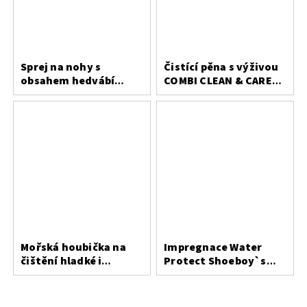
Sprej na nohy s
Čistící pěna s výživou
obsahem hedvábí
COMBI CLEAN & CARE
Bergal
200 ml
Mořská houbička na
Impregnace Water
čištění hladké i
Protect Shoeboy`s
broušené kůže
200ml