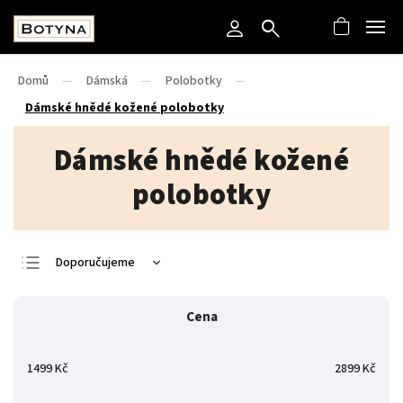
Domů
/
Dámská
/
Polobotky
/
Dámské hnědé kožené polobotky
Dámské hnědé kožené
polobotky
Doporučujeme
Nejlevnější
Cena
Nejdražší
Nejprodávanější
1499
Kč
2899
Kč
Abecedně