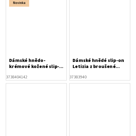
Novinka
Dámské hnědo-
Dámské hnědé slip-on
krémové kožené slip-
Letizia z broušené
on polobotky na
kůže se zvířecím
37
38
40
41
42
37
38
39
40
platformě Letizia
potiskem