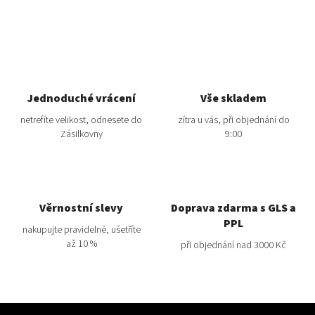
Jednoduché vrácení
Vše skladem
netrefíte velikost, odnesete do
zítra u vás, při objednání do
Zásilkovny
9:00
Věrnostní slevy
Doprava zdarma s GLS a
PPL
nakupujte pravidelně, ušetříte
až 10 %
při objednání nad 3000 Kč