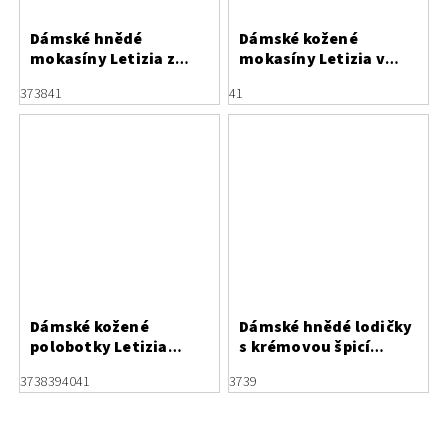
Dámské hnědé
Dámské kožené
mokasíny Letizia z
mokasíny Letizia v
broušené kůže s
podzimních tónech
37
38
41
41
kontrastním
prošíváním
Dámské kožené
Dámské hnědé lodičky
polobotky Letizia
s krémovou špicí
Ginger
Piccadilly 748027-1
37
38
39
40
41
37
39