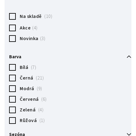
Na skladě
10
Akce
4
Novinka
3
Barva
Bílá
7
Černá
21
Modrá
9
Červená
6
Zelená
4
Růžová
1
Hnědá
10
Sezóna