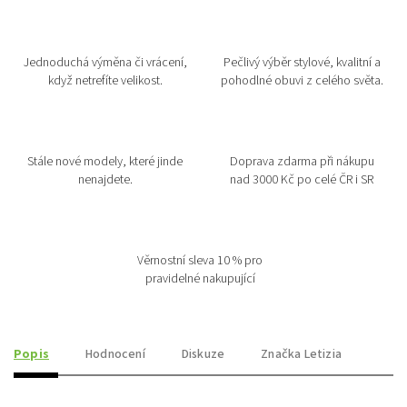
Jednoduchá výměna či vrácení,
Pečlivý výběr stylové, kvalitní a
když netrefíte velikost.
pohodlné obuvi z celého světa.
Stále nové modely, které jinde
Doprava zdarma při nákupu
nenajdete.
nad 3000 Kč po celé ČR i SR
Věrnostní sleva 10 % pro
pravidelné nakupující
Popis
Hodnocení
Diskuze
Značka
Letizia