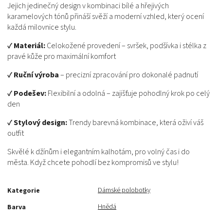
Jejich jedinečný design v kombinaci bílé a hřejivých
karamelových tónů přináší svěží a moderní vzhled, který ocení
každá milovnice stylu.
✔
Materiál:
Celokožené provedení – svršek, podšívka i stélka z
pravé kůže pro maximální komfort
✔
Ruční výroba
– precizní zpracování pro dokonalé padnutí
✔
Podešev:
Flexibilní a odolná – zajišťuje pohodlný krok po celý
den
✔
Stylový design:
Trendy barevná kombinace, která oživí váš
outfit
Skvělé k džínům i elegantním kalhotám, pro volný čas i do
města. Když chcete pohodlí bez kompromisů ve stylu!
Dámské polobotky
Kategorie
Hnědá
Barva