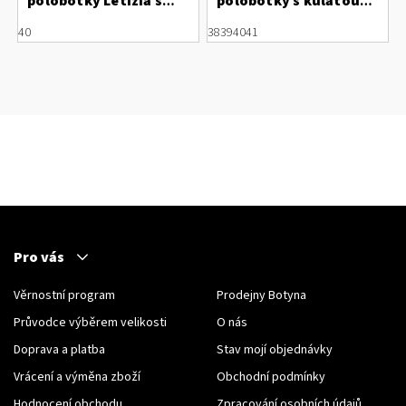
polobotky Letizia s
polobotky s kulatou
perforací
špicí
40
38
39
40
41
Pro vás
Věrnostní program
Prodejny Botyna
Průvodce výběrem velikosti
O nás
Doprava a platba
Stav mojí objednávky
Vrácení a výměna zboží
Obchodní podmínky
Hodnocení obchodu
Zpracování osobních údajů