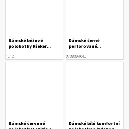
Dámské béžové
Dámské černé
polobotky Rieker
perforované
44885-40
polobotky s páskem
41
42
37
38
39
40
41
přes nárt
Dámské červené
Dámské bílé komfortní