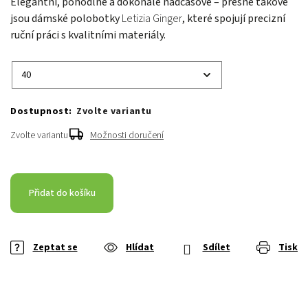
Elegantní, pohodlné a dokonale nadčasové – přesně takové
jsou dámské polobotky
Letizia Ginger
, které spojují precizní
ruční práci s kvalitními materiály.
Zvolte variantu
Zvolte variantu
Možnosti doručení
Přidat do košíku
Zeptat se
Hlídat
Sdílet
Tisk