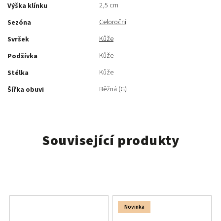
2,5 cm
Výška klínku
Celoroční
Sezóna
Kůže
Svršek
Kůže
Podšívka
Kůže
Stélka
Běžná (G)
Šířka obuvi
Související produkty
Novinka