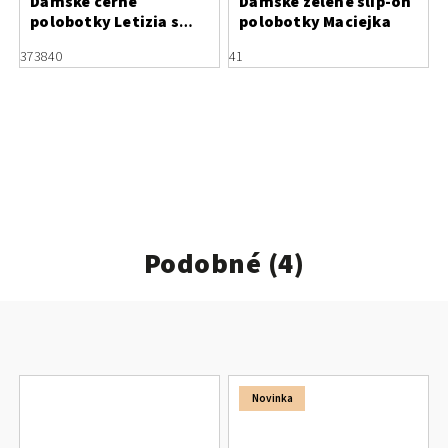
Dámské černé
Dámské zelené slip-on
polobotky Letizia s
polobotky Maciejka
perforací
37
38
40
41
Podobné (4)
Novinka