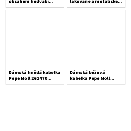
obsahem hedvábí
lakované a metalické
Bergal
usně
Dámská hnědá kabelka
Dámská béžová
Pepe Moll 261470
kabelka Pepe Moll
Alaska Brown
261310 Ivone Sand