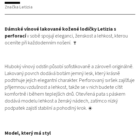
Značka
Letizia
Dámské vínové lakované kožené lodičky Letizia s
perforací
v sobě spojují eleganci, ženskost a lehkost, kterou
oceníte při každodenním nošení. 🍷
Hluboký vínový odstín působí sofistikovaně a zároveň originálně.
Lakovaný povrch dodává botám jemný lesk, který krásně
podtrhuje jejich elegantní charakter. Perforovaný svršek zajišťuje
příjemnou vzdušnost a lehkost, takže se v nich budete cítit
komfortně i během teplejších dnů. Otevřená pata s páskem
dodává modelu lehkost a ženský nádech, zatímco nízký
podpatek zajistí stabilní a pohodlný krok. ☀️
Model, který má styl