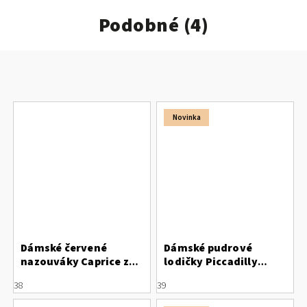
Podobné (4)
Novinka
Dámské červené
Dámské pudrové
nazouváky Caprice z
lodičky Piccadilly
jelení kůže
160105-4
38
39