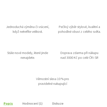
Jednoduchá výměna či vrácení,
Pečlivý výběr stylové, kvalitní a
když netrefíte velikost.
pohodlné obuvi z celého světa.
Stále nové modely, které jinde
Doprava zdarma při nákupu
nenajdete.
nad 3000 Kč po celé ČR i SR
Věrnostní sleva 10 % pro
pravidelné nakupující
Popis
Hodnocení (1)
Diskuze