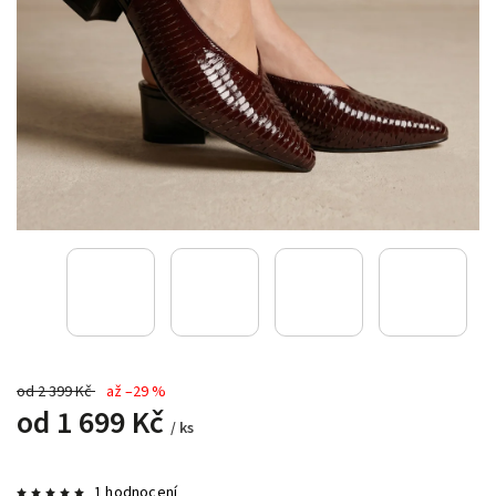
od 2 399 Kč
až –29 %
od
1 699 Kč
/ ks
1 hodnocení