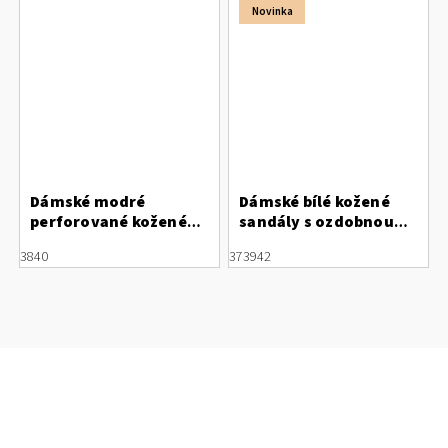
Novinka
Dámské modré
Dámské bílé kožené
perforované kožené
sandály s ozdobnou
polobotky Letizia
přezkou Letizia
38
40
37
39
42