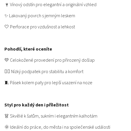
🍷 Vínový odstín pro elegantní a originální vzhled
✨ Lakovaný povrch s jemným leskem
🤍 Perforace pro vzdušnost a lehkost
Pohodlí, které oceníte
💛 Celokožené provedení pro přirozený došlap
🚶‍♀️ Nízký podpatek pro stabilitu a komfort
🧵 Pásek kolem paty pro lepší usazení na noze
Styl pro každý den i příležitost
👗 Skvělé k šatům, sukním i elegantním kalhotám
🌞 Ideální do práce, do města i na společenské události