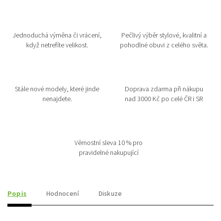
Jednoduchá výměna či vrácení,
Pečlivý výběr stylové, kvalitní a
když netrefíte velikost.
pohodlné obuvi z celého světa.
Stále nové modely, které jinde
Doprava zdarma při nákupu
nenajdete.
nad 3000 Kč po celé ČR i SR
Věrnostní sleva 10 % pro
pravidelné nakupující
Popis
Hodnocení
Diskuze