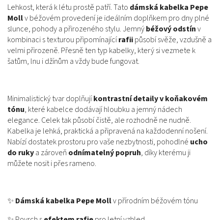
Lehkost, která k létu prostě patří. Tato
dámská kabelka Pepe
Moll
v béžovém provedení je ideálním doplňkem pro dny plné
slunce, pohody a přirozeného stylu. Jemný
béžový odstín
v
kombinaci s texturou připomínající
rafii
působí svěže, vzdušně a
velmi přirozeně. Přesně ten typ kabelky, který si vezmete k
šatům, lnu i džínům a vždy bude fungovat.
Minimalistický tvar doplňují
kontrastní detaily v koňakovém
tónu
, které kabelce dodávají hloubku a jemný nádech
elegance. Celek tak působí čistě, ale rozhodně ne nudně.
Kabelka je lehká, praktická a připravená na každodenní nošení.
Nabízí dostatek prostoru pro vaše nezbytnosti, pohodlné
ucho
do ruky
a zároveň
odnímatelný popruh
, díky kterému ji
můžete nosit i přes rameno.
✨
Dámská kabelka Pepe Moll
v přírodním béžovém tónu
✨ Povrch s
efektem rafie
pro letní vzhled