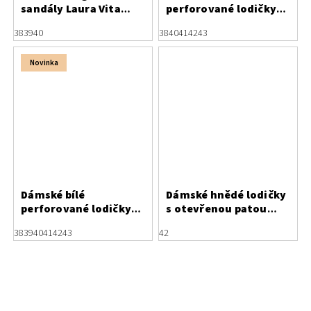
sandály Laura Vita
perforované lodičky
Hucbio 05 ANIS
Letizia
38
39
40
38
40
41
42
43
Novinka
Dámské bílé
Dámské hnědé lodičky
perforované lodičky
s otevřenou patou
Letizia
Letizia
38
39
40
41
42
43
42