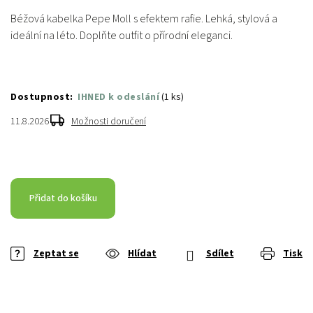
Béžová kabelka Pepe Moll s efektem rafie. Lehká, stylová a
ideální na léto. Doplňte outfit o přírodní eleganci.
IHNED k odeslání
(
1 ks
)
11.8.2026
Možnosti doručení
Přidat do košíku
Zeptat se
Hlídat
Sdílet
Tisk