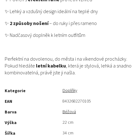
✨ Lehký a vzdušný design ideální na teplé dny
✨
2 způsoby nošení
– do ruky i přes rameno
✨ Nadčasový doplněk k letním outfitům
Perfektní na dovolenou, do města i na víkendové procházky.
Pokud hledáte
letní kabelku
, která je stylová, lehká a snadno
kombinovatelná, právě jste ji našla.
Doplňky
Kategorie
8432682270105
EAN
Béžová
Barva
22 cm
Výška
34 cm
Šířka