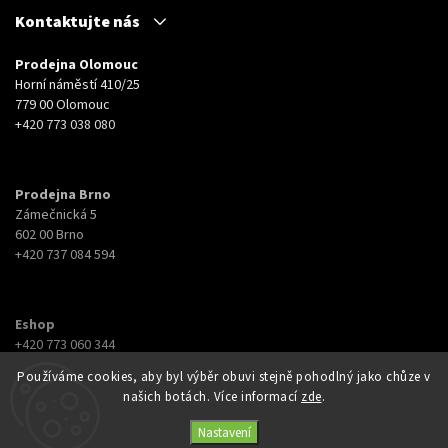
Kontaktujte nás
Prodejna Olomouc
Horní náměstí 410/25
779 00 Olomouc
+420 773 038 080
Prodejna Brno
Zámečnická 5
602 00 Brno
+420 737 084 594
Eshop
+420 773 060 344
eshop@botyna.cz
Používáme cookies, aby byl výběr obuvi stejně pohodlný jako chůze v
našich botách. Více informací
zde
.
Nastavení