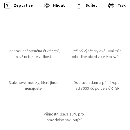
Zeptat se
Hlídat
Sdílet
Tisk
Jednoduchá výměna či vrácení,
Pečlivý výběr stylové, kvalitní a
když netrefíte velikost.
pohodlné obuvi z celého světa.
Stále nové modely, které jinde
Doprava zdarma při nákupu
nenajdete.
nad 3000 Kč po celé ČR i SR
Věrnostní sleva 10 % pro
pravidelné nakupující