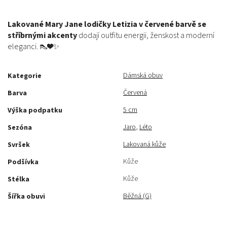
Lakované Mary Jane lodičky Letizia v červené barvě se
stříbrnými akcenty
dodají outfitu energii, ženskost a moderní
eleganci. 👠❤️✨
Dámská obuv
Kategorie
Červená
Barva
5 cm
Výška podpatku
Jaro
,
Léto
Sezóna
Lakovaná kůže
Svršek
Kůže
Podšívka
Kůže
Stélka
Běžná (G)
Šířka obuvi