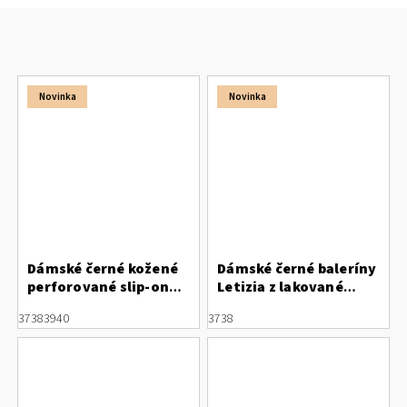
Novinka
Novinka
Dámské černé kožené
Dámské černé baleríny
perforované slip-on
Letizia z lakované
polobotky Letizia
perforované kůže s
37
38
39
40
37
38
otevřenou patou