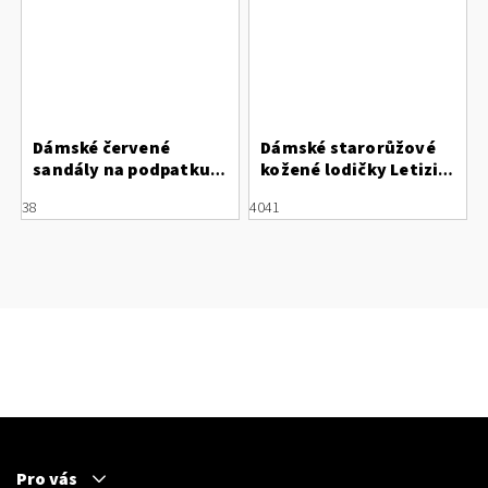
Dámské červené
Dámské starorůžové
sandály na podpatku
kožené lodičky Letizia
Letizia z broušené
s otevřenou patou
38
40
41
kůže
Pro vás