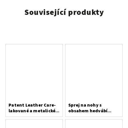
Související produkty
Patent Leather Care-
Sprej na nohy s
lakované a metalické
obsahem hedvábí
usně
Bergal