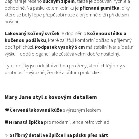
Zapínání je řešeno
suchým zipem
, takže je obouvání rychlé a
pohodlné. Na pásku kolem kotníku je
přiznaná gumička
, díky
které se boty lépe přizpůsobí noze a příjemně drží i při delším
nošení.
Lakovaný kožený svršek
je doplněn o
koženou stélku a
koženou podšívku
, které zajišťují komfortní došlap a příjemný
pocit při chůzi.
Podpatek vysoký 5 cm
má stabilní tvar a ideální
výšku – dodá eleganci, ale zůstává velmi dobře nositelný.
Tyto lodičky jsou ideální volbou pro ženy, které chtějí boty s
osobností – výrazné, ženské a přitom praktické.
Mary Jane styl s kovovým detailem
❤️
Červená lakovaná kůže
s výrazným leskem
◼️
Hranatá špička
pro moderní, lehce retro vzhled
✨
Stříbrný detail ve špičce i na pásku přes nárt