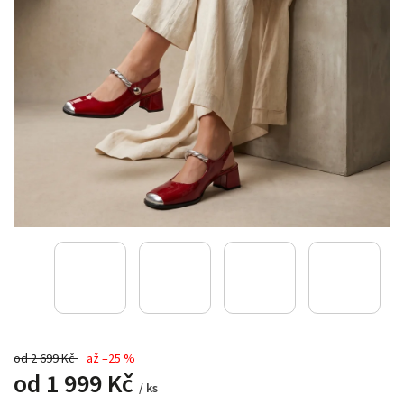
od 2 699 Kč
až –25 %
od
1 999 Kč
/ ks