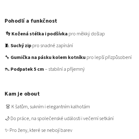
Pohodlí a funkčnost
👣
Kožená stélka i podšívka
pro měkký došlap
🧵
Suchý zip
pro snadné zapínání
🔧
Gumička na pásku kolem kotníku
pro lepší přizpůsobení
👠
Podpatek 5 cm
– stabilní a příjemný
Kam je obout
👗 K šatům, sukním i elegantním kalhotám
🌙 Do práce, na společenské události i večerní setkání
✨ Pro ženy, které se nebojí barev