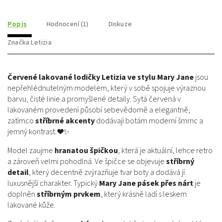
Popis
Hodnocení (1)
Diskuze
Značka
Letizia
Červené lakované lodičky Letizia ve stylu Mary Jane
jsou
nepřehlédnutelným modelem, který v sobě spojuje výraznou
barvu, čisté linie a promyšlené detaily. Sytá červená v
lakovaném provedení působí sebevědomě a elegantně,
zatímco
stříbrné akcenty
dodávají botám moderní šmrnc a
jemný kontrast. ❤️✨
Model zaujme
hranatou špičkou
, která je aktuální, lehce retro
a zároveň velmi pohodlná. Ve špičce se objevuje
stříbrný
detail
, který decentně zvýrazňuje tvar boty a dodává jí
luxusnější charakter. Typický
Mary Jane pásek přes nárt
je
doplněn
stříbrným prvkem
, který krásně ladí s leskem
lakované kůže.