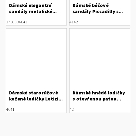
Dámské elegantní
Dámské béžové
sandály metalické
sandály Piccadilly s
barvy
ozdobnou sponou
37
38
39
40
41
41
42
540419-1
Dámské starorůžové
Dámské hnědé lodičky
kožené lodičky Letizia
s otevřenou patou
s otevřenou patou
Letizia
40
41
42