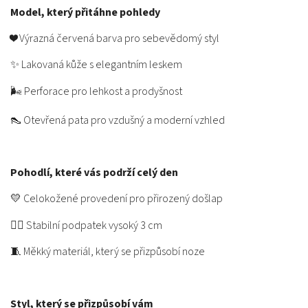
Model, který přitáhne pohledy
❤️ Výrazná červená barva pro sebevědomý styl
✨ Lakovaná kůže s elegantním leskem
🌬️ Perforace pro lehkost a prodyšnost
👠 Otevřená pata pro vzdušný a moderní vzhled
Pohodlí, které vás podrží celý den
💛 Celokožené provedení pro přirozený došlap
🚶‍♀️ Stabilní podpatek vysoký 3 cm
🧵 Měkký materiál, který se přizpůsobí noze
Styl, který se přizpůsobí vám