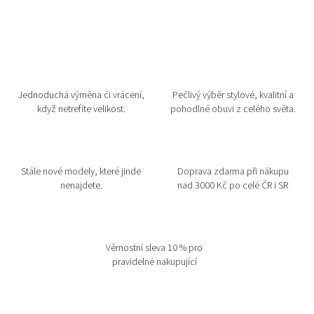
Jednoduchá výměna či vrácení,
Pečlivý výběr stylové, kvalitní a
když netrefíte velikost.
pohodlné obuvi z celého světa.
Stále nové modely, které jinde
Doprava zdarma při nákupu
nenajdete.
nad 3000 Kč po celé ČR i SR
Věrnostní sleva 10 % pro
pravidelné nakupující