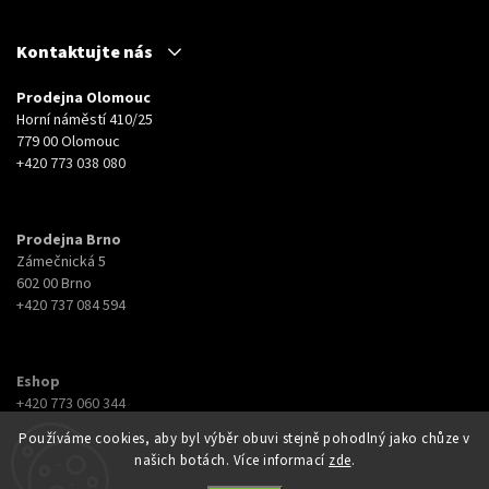
Kontaktujte nás
Prodejna Olomouc
Horní náměstí 410/25
779 00 Olomouc
+420 773 038 080
Prodejna Brno
Zámečnická 5
602 00 Brno
+420 737 084 594
Eshop
+420 773 060 344
eshop@botyna.cz
Používáme cookies, aby byl výběr obuvi stejně pohodlný jako chůze v
našich botách. Více informací
zde
.