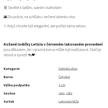
👗 Skvělé k šatům, sukním i kalhotám
🌆 Do práce, na schůzku i večerní sklenku vína
✨ Když chcete být elegantní, ale pořád sama sebou
Kožené lodičky Letizia v červeném lakovaném provedení
jsou důkazem, že i výrazná barva může být nadčasová. Stačí je
obout a vyrazit. 👠❤️
Dámská obuv
Kategorie
Červená
Barva
3 cm
Výška podpatku
Jaro
,
Léto
Sezóna
Lakovaná kůže
Svršek