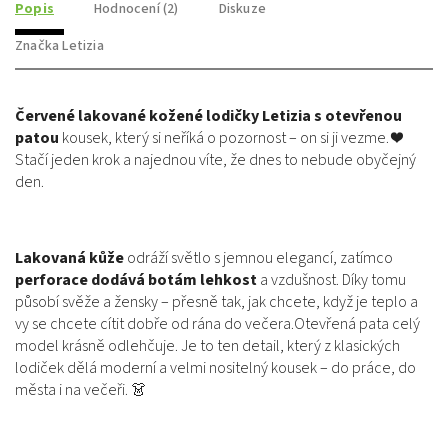
Popis
Hodnocení (2)
Diskuze
Značka
Letizia
Červené lakované kožené lodičky Letizia s otevřenou
patou
kousek, který si neříká o pozornost – on si ji vezme. ❤️
Stačí jeden krok a najednou víte, že dnes to nebude obyčejný
den.
Lakovaná kůže
odráží světlo s jemnou elegancí, zatímco
perforace dodává botám lehkost
a vzdušnost. Díky tomu
působí svěže a žensky – přesně tak, jak chcete, když je teplo a
vy se chcete cítit dobře od rána do večera.Otevřená pata celý
model krásně odlehčuje. Je to ten detail, který z klasických
lodiček dělá moderní a velmi nositelný kousek – do práce, do
města i na večeři. 👗