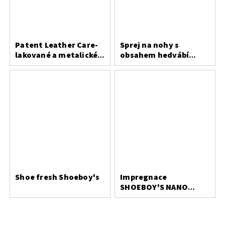
Patent Leather Care-
Sprej na nohy s
lakované a metalické
obsahem hedvábí
usně
Bergal
Shoe fresh Shoeboy's
Impregnace
SHOEBOY'S NANO
PROTECT 400 ml