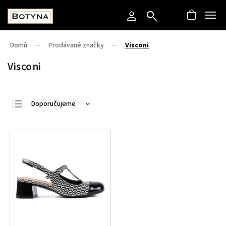
Domů
/
Prodávané značky
/
Visconi
Visconi
Doporučujeme
Nejlevnější
Nejdražší
Nejprodávanější
Abecedně