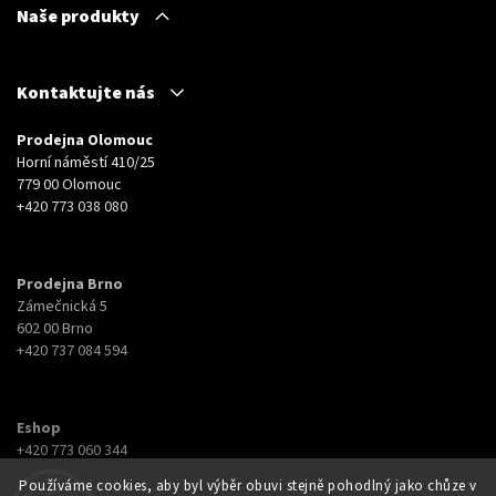
Naše produkty
Kontaktujte nás
Prodejna Olomouc
Horní náměstí 410/25
779 00 Olomouc
+420 773 038 080
Prodejna Brno
Zámečnická 5
602 00 Brno
+420 737 084 594
Eshop
+420 773 060 344
eshop@botyna.cz
Používáme cookies, aby byl výběr obuvi stejně pohodlný jako chůze v