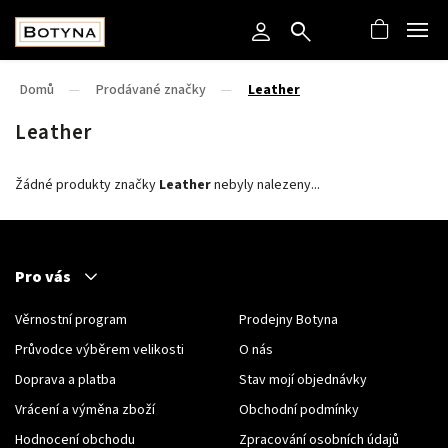
Domů
/
Prodávané značky
/
Leather
Leather
Žádné produkty značky
Leather
nebyly nalezeny...
Pro vás
Věrnostní program
Prodejny Botyna
Průvodce výběrem velikosti
O nás
Doprava a platba
Stav mojí objednávky
Vrácení a výměna zboží
Obchodní podmínky
Hodnocení obchodu
Zpracování osobních údajů