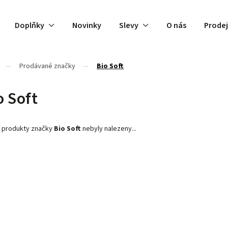
Doplňky
Novinky
Slevy
O nás
Prode
/
Prodávané značky
/
Bio Soft
o Soft
 produkty značky
Bio Soft
nebyly nalezeny...