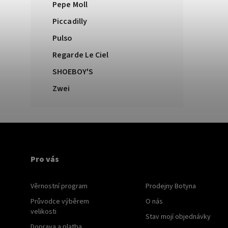
Pepe Moll
Piccadilly
Pulso
Regarde Le Ciel
SHOEBOY'S
Zwei
Pro vás
Věrnostní program
Prodejny Botyna
Průvodce výběrem
O nás
velikosti
Stav mojí objednávky
Doprava a platba