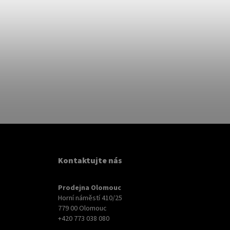
Kontaktujte nás
Prodejna Olomouc
Horní náměstí 410/25
779 00 Olomouc
+420 773 038 080