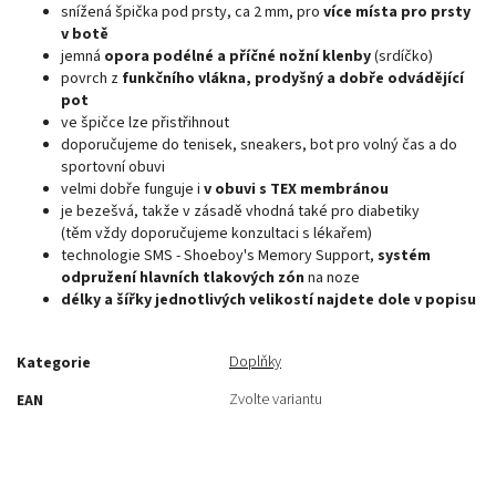
snížená špička pod prsty, ca 2 mm, pro
více místa pro prsty
v botě
jemná
opora podélné a příčné nožní klenby
(srdíčko)
povrch z
funkčního vlákna, prodyšný a dobře odvádějící
pot
ve špičce lze přistřihnout
doporučujeme do tenisek, sneakers, bot pro volný čas a do
sportovní obuvi
velmi dobře funguje i
v obuvi s TEX membránou
je bezešvá, takže v zásadě vhodná také pro diabetiky
(těm vždy doporučujeme konzultaci s lékařem)
technologie SMS - Shoeboy's Memory Support,
systém
odpružení hlavních tlakových zón
na noze
délky a šířky jednotlivých velikostí najdete dole v popisu
Doplňky
Kategorie
Zvolte variantu
EAN