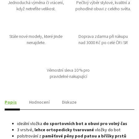
Jednoduchá výměna či vrácení,
Pečlivý výběr stylové, kvalitní a
když netrefíte velikost.
pohodlné obuvi z celého světa.
Stále nové modely, které jinde
Doprava zdarma při nákupu
nenajdete.
nad 3000 Kč po celé ČR i SR
Věrnostní sleva 10 % pro
pravidelné nakupující
Popis
Hodnocení
Diskuze
ideální vložka
do sportovních bot a obuvi pro volný čas
3 vrstvé,
lehce ortopedicky tvarované
vložky do bot
polstrování z
paměťové pěny pod patou a bříšky prstů