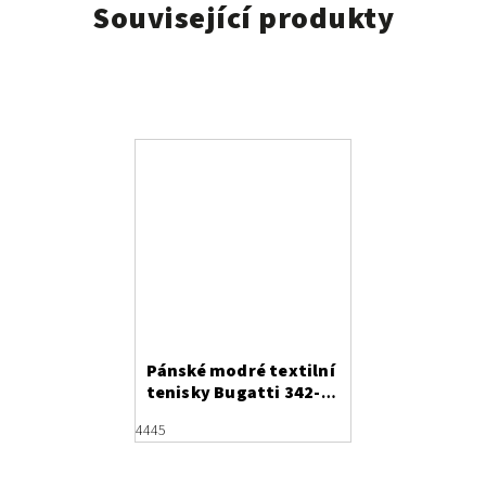
Související produkty
Pánské modré textilní
tenisky Bugatti 342-
65860-6900
44
45