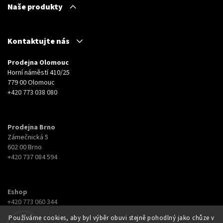
Naše produkty
Kontaktujte nás
Prodejna Olomouc
Horní náměstí 410/25
779 00 Olomouc
+420 773 038 080
Prodejna Brno
Zámečnická 5
602 00 Brno
+420 737 084 594
Eshop
+420 773 060 344
eshop@botyna.cz
Používáme cookies, aby byl výběr obuvi stejně pohodlný jako chůze v