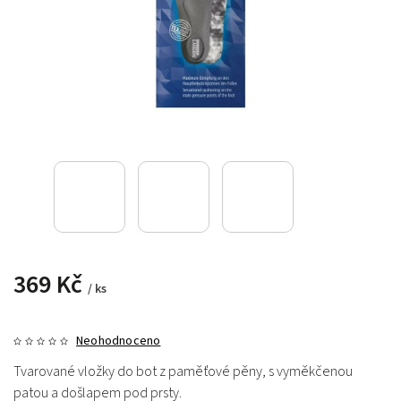
369 Kč
/ ks
Neohodnoceno
Tvarované vložky do bot z paměťové pěny, s vyměkčenou
patou a došlapem pod prsty.