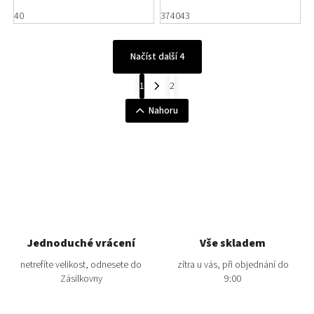
Epica
Rieker 94732-00
40
37
40
43
Načíst další 4
1
2
Nahoru
Jednoduché vrácení
Vše skladem
netrefíte velikost, odnesete do
zítra u vás, při objednání do
Zásilkovny
9:00