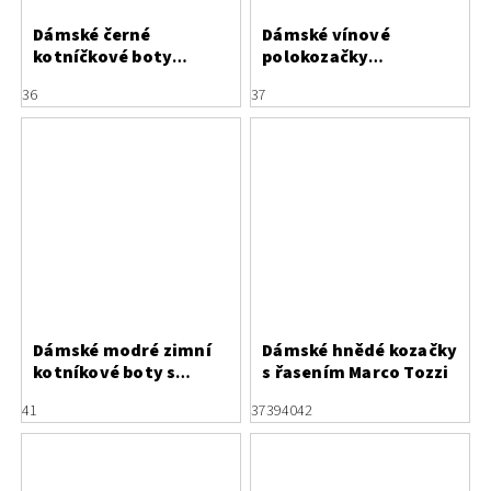
Dámské černé
Dámské vínové
kotníčkové boty
polokozačky
Anekke 41372-785
Hispanitas
36
37
Dámské modré zimní
Dámské hnědé kozačky
kotníkové boty s
s řasením Marco Tozzi
ohrnovacím
41
37
39
40
42
kožešinovým lemem
Marco Tozzi