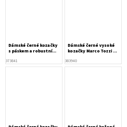
Dámské černé kozačky
Dámské černé vysoké
s páskem a robustní
kozačky Marco Tozzi s
podrážkou Marco Tozzi
pružnou holení a
37
38
41
38
39
40
zipem