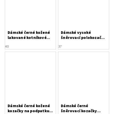
Dámské černé kožené
Dámské vysoké
lakované kotníkové
šněrovací polokozačky
kozačky Letizia na
Letizia z lesklé černé
40
37
podpatku
kůže
Dámské černé kožené
Dámské černé
kozačky na podpatku
šněrovací kozačky