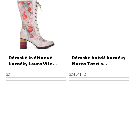
Dámské květinové
Dámské hnědé kozačky
kozačky Laura Vita
Marco Tozzi s
Idcano 07 Beige
elastickým lýtkem a
39
39
40
41
42
zateplením