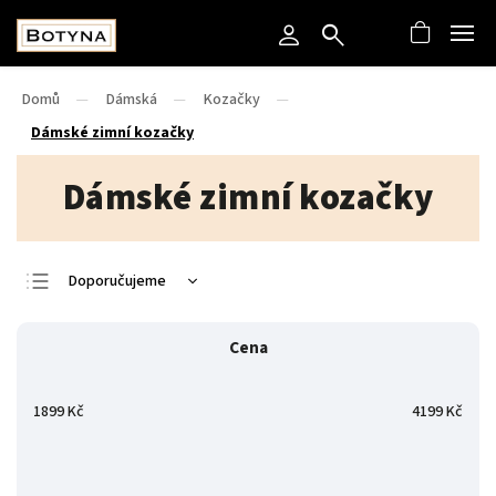
Domů
/
Dámská
/
Kozačky
/
Dámské zimní kozačky
Dámské zimní kozačky
Doporučujeme
Nejlevnější
Cena
Nejdražší
Nejprodávanější
1899
Kč
4199
Kč
Abecedně