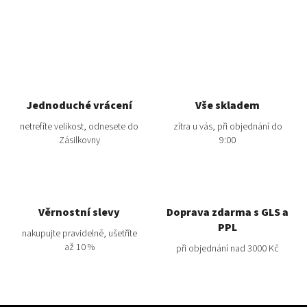
Jednoduché vrácení
Vše skladem
netrefíte velikost, odnesete do
zítra u vás, při objednání do
Zásilkovny
9:00
Věrnostní slevy
Doprava zdarma s GLS a
PPL
nakupujte pravidelně, ušetříte
až 10 %
při objednání nad 3000 Kč