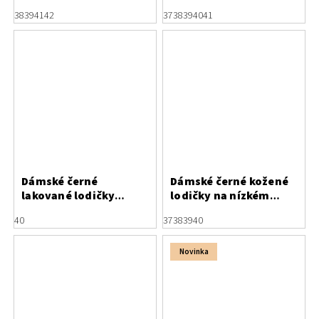
baleríny Letizia
38
39
41
42
37
38
39
40
41
Dámské černé
Dámské černé kožené
lakované lodičky
lodičky na nízkém
Letizia s mašličkami
podpatku Letizia
40
37
38
39
40
Novinka