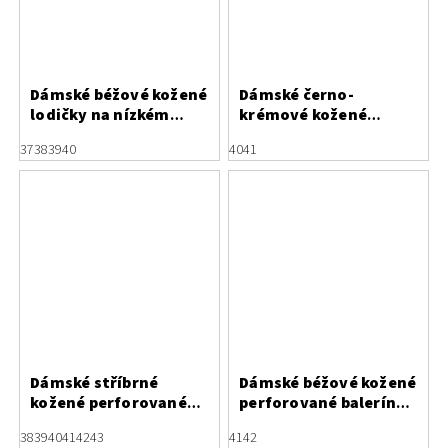
Dámské béžové kožené
Dámské černo-
lodičky na nízkém
krémové kožené
podpatku Letizia
lodičky Letizia
37
38
39
40
40
41
Dámské stříbrné
Dámské béžové kožené
kožené perforované
perforované baleríny
baleríny Letizia s
Letizia s mašlí
38
39
40
41
42
43
41
42
mašlí