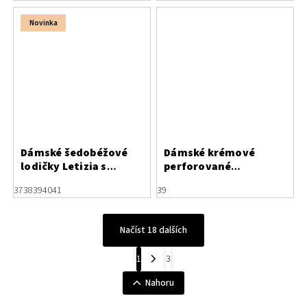
Novinka
Dámské šedobéžové
Dámské krémové
lodičky Letizia s
perforované
otvory po stranách
polobotky z kozí kůže
37
38
39
40
41
39
Načíst 18 dalších
1
3
Nahoru