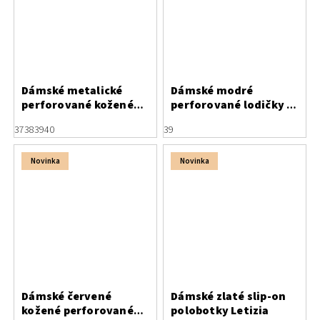
Dámské metalické
Dámské modré
perforované kožené
perforované lodičky s
baleríny Letizia
otevřenou patou
37
38
39
40
39
Letizia
Novinka
Novinka
Dámské červené
Dámské zlaté slip-on
kožené perforované
polobotky Letizia