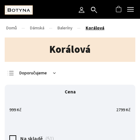
Domů
/
Dámská
/
Baleríny
/
Korálová
Korálová
Doporučujeme
Nejlevnější
Cena
Nejdražší
Nejprodávanější
999
Kč
2799
Kč
Abecedně
Na skladě
51