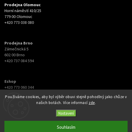
Prodejna Olomouc
Horní náměstí 410/25
779 00 Olomouc
+420 773 038 080
Prodejna Brno
Zámečnická 5
602 00 Brno
+420 737 084 594
Eshop
+420 773 060 344
eshop@botyna.cz
Používáme cookies, aby byl výběr obuvi stejně pohodlný jako chůze v
našich botách. Více informací
zde
.
Nastavení
Souhlasím
Copyright 2026
Botyna
. Všechna práva vyhrazena.