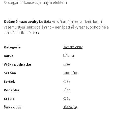
✨ Elegantní kousek s jemným efektem
Kožené nazouváky Letizia
ve stříbrném provedení dodají
vašemu stylu lehkost a šmrnc – nenápadně výrazné, pohodlné a
krásně nositelné. ✨👡
Dámská obuv
Kategorie
Stříbrná
Barva
2 cm
Výška podpatku
Jaro
,
Léto
Sezóna
Kůže
Svršek
Kůže
Podšívka
Kůže
Stélka
Běžná (G)
Šířka obuvi