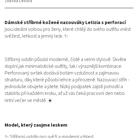
Značka
Letizia
Dámské stříbrné kožené nazouváky Letizia s perforací
jsou ideální volbou pro ženy, které chtějí do svého outfitu vnést
svěžest, lehkost a jemný lesk. ✨
Stříbrný odstín působí moderně, čistě a velmi stylově. Skvěle
doplní jak minimalistické outfity, tak i výraznější kombinace.
Perforovaný svršek dodává botám vzdušnost a zajímavou
strukturu, díky které působí lehce a přirozeně. Nazouvací střih -
jednoduše obujete a jdete. Nízký podpatek zajistí pohodlí a
stabilitu při každém kroku, ať už vás čeká pracovní den nebo
letní večer ve městě. ☀️
Model, který zaujme leskem
✨ Stříbrný odstín pro svěží a moderní vzhled