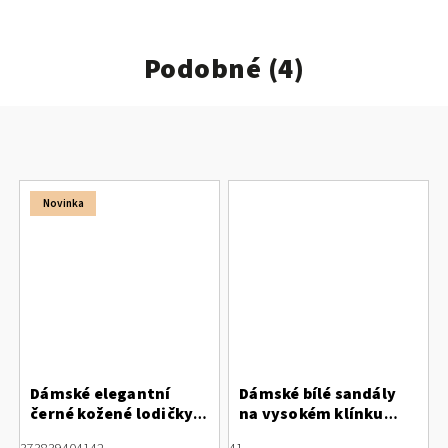
Podobné (4)
Novinka
Dámské elegantní
Dámské bílé sandály
černé kožené lodičky s
na vysokém klínku
otevřenou patou
Marco Tozzi