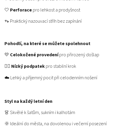
🤍
Perforace
pro lehkost a prodyšnost
👡 Praktický nazouvací střih bez zapínání
Pohodlí, na které se můžete spolehnout
💛
Celokožené provedení
pro přirozený došlap
🚶‍♀️
Nízký podpatek
pro stabilní krok
☁️ Lehký a příjemný pocit při celodenním nošení
Styl na každý letní den
👗 Skvělé k šatům, sukním i kalhotám
🌞 Ideální do města, na dovolenou i večerní posezení