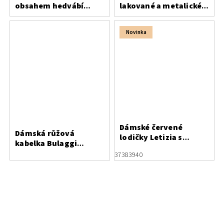
obsahem hedvábí
lakované a metalické
Bergal
usně
Novinka
Dámské červené
Dámská růžová
lodičky Letizia s
kabelka Bulaggi
otevřenou patou a
31596.68
37
38
39
40
stylovou ozdobou