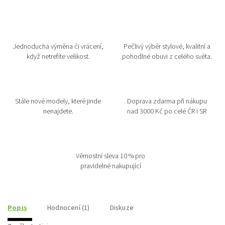
Jednoduchá výměna či vrácení,
Pečlivý výběr stylové, kvalitní a
když netrefíte velikost.
pohodlné obuvi z celého světa.
Stále nové modely, které jinde
Doprava zdarma při nákupu
nenajdete.
nad 3000 Kč po celé ČR i SR
Věrnostní sleva 10 % pro
pravidelné nakupující
Popis
Hodnocení (1)
Diskuze