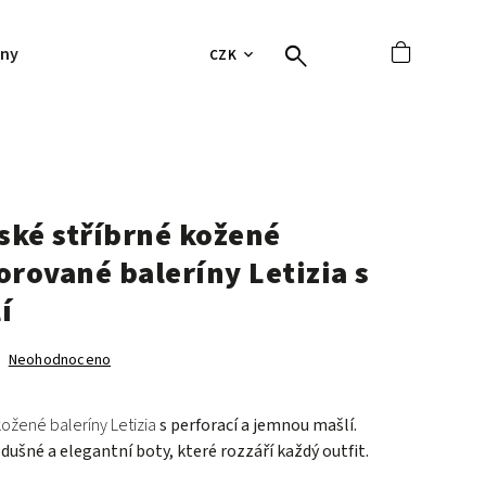
jny
Hodnocení obchodu
Tabulky velikostí
Vrácení 
CZK
ké stříbrné kožené
orované baleríny Letizia s
í
Neohodnoceno
kožené baleríny Letizia
s perforací a jemnou mašlí.
dušné a elegantní boty, které rozzáří každý outfit.