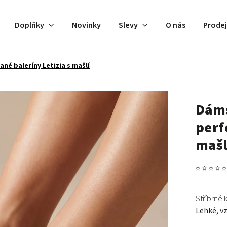
Doplňky
Novinky
Slevy
O nás
Prode
né baleríny Letizia s mašlí
Dáms
perf
mašl
Stříbrné 
Lehké, vz