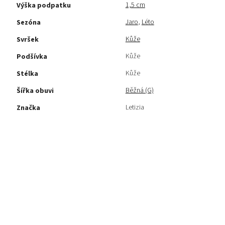
1,5 cm
Výška podpatku
Jaro
,
Léto
Sezóna
Kůže
Svršek
Kůže
Podšívka
Kůže
Stélka
Běžná (G)
Šířka obuvi
Letizia
Značka