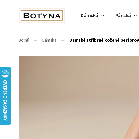
Dámská
Pánská
Domů
/
Dámská
/
Dámské stříbrné kožené perforova