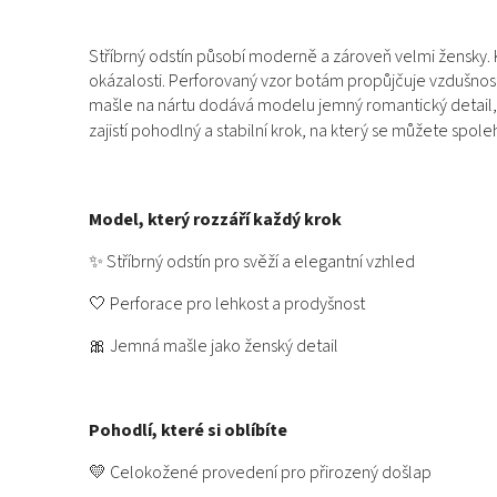
Stříbrný odstín působí moderně a zároveň velmi žensky. 
okázalosti. Perforovaný vzor botám propůjčuje vzdušnost a
mašle na nártu dodává modelu jemný romantický detail, 
zajistí pohodlný a stabilní krok, na který se můžete spol
Model, který rozzáří každý krok
✨ Stříbrný odstín pro svěží a elegantní vzhled
🤍 Perforace pro lehkost a prodyšnost
🎀 Jemná mašle jako ženský detail
Pohodlí, které si oblíbíte
💛 Celokožené provedení pro přirozený došlap