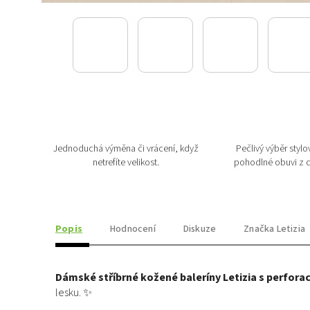
Jednoduchá výměna či vrácení, když
Pečlivý výběr stylov
netrefíte velikost.
pohodlné obuvi z c
Popis
Hodnocení
Diskuze
Značka
Letizia
Dámské stříbrné kožené baleríny Letizia s perforac
lesku. ✨