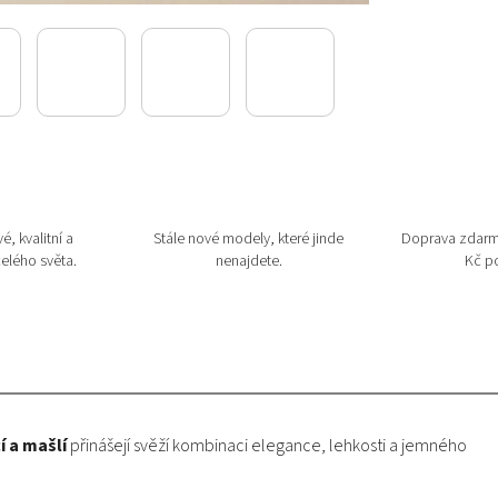
é, kvalitní a
Stále nové modely, které jinde
Doprava zdarm
elého světa.
nenajdete.
Kč po
í a mašlí
přinášejí svěží kombinaci elegance, lehkosti a jemného