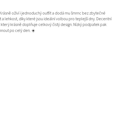
Krásně oživí i jednoduchý outfit a dodá mu šmrnc bez zbytečné
 lehkost, díky které jsou ideální volbou pro teplejší dny. Decentní
který krásně doplňuje celkový čistý design. Nízký podpatek pak
ehnout po celý den. ☀️