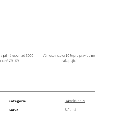
a při nákupu nad 3000
Věrnostní sleva 10 % pro pravidelné
 celé ČR i SR
nakupující
Dámská obuv
Kategorie
Stříbrná
Barva