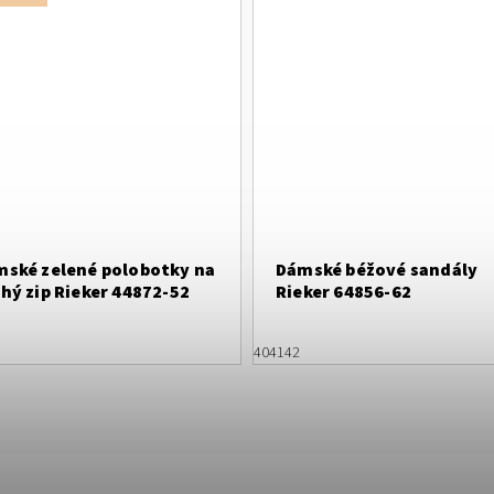
ské zelené polobotky na
Dámské béžové sandály
hý zip Rieker 44872-52
Rieker 64856-62
40
41
42