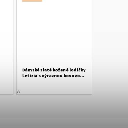
Dámské zlaté kožené lodičky
Letizia s výraznou kovovou
ozdobou
38