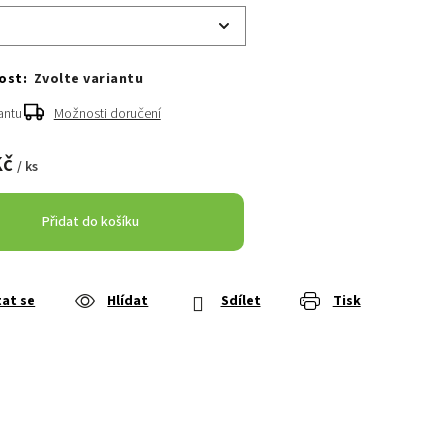
Zvolte variantu
antu
Možnosti doručení
Kč
/ ks
Přidat do košíku
at se
Hlídat
Sdílet
Tisk