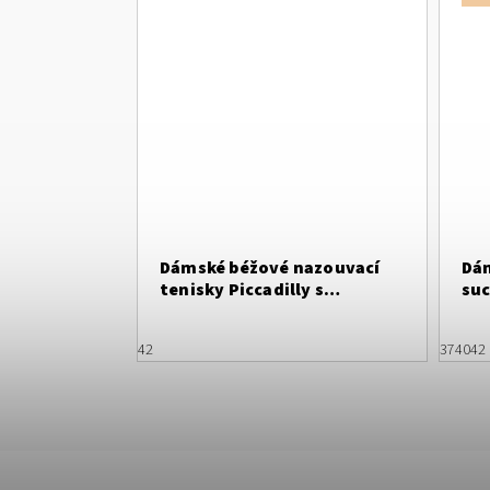
Dámské béžové nazouvací
Dám
tenisky Piccadilly s
suc
ozdobnými tkaničkami
42
37
40
42