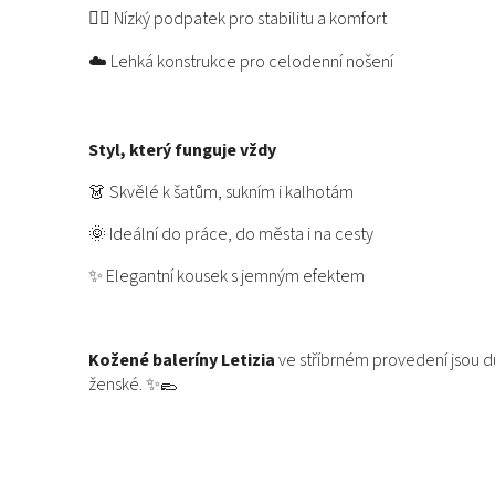
🚶‍♀️ Nízký podpatek pro stabilitu a komfort
☁️ Lehká konstrukce pro celodenní nošení
Styl, který funguje vždy
👗 Skvělé k šatům, sukním i kalhotám
🌞 Ideální do práce, do města i na cesty
✨ Elegantní kousek s jemným efektem
Kožené baleríny Letizia
ve stříbrném provedení jsou d
ženské. ✨🥿