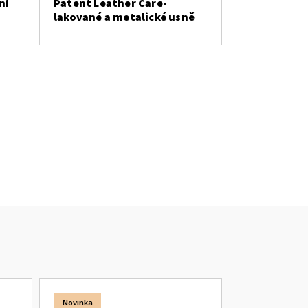
ní
Patent Leather Care-
lakované a metalické usně
Novinka