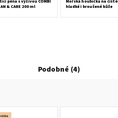
tící pěna s výživou COMBI
Mořská houbička na čiště
AN & CARE 200 ml
hladké i broušené kůže
Podobné (4)
vinka