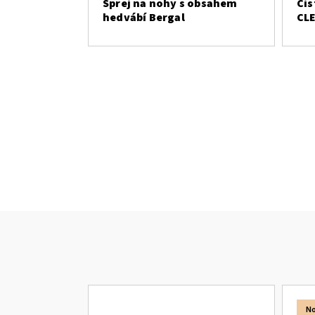
Sprej na nohy s obsahem
Čis
hedvábí Bergal
CLE
No