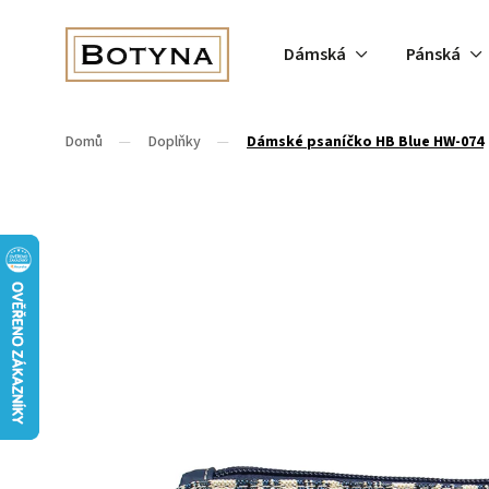
Dámská
Pánská
Domů
/
Doplňky
/
Dámské psaníčko HB Blue HW-074