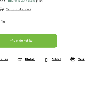
IHNED k odeslání
(
1 ks
)
Možnosti doručení
č
/ ks
Přidat do košíku
at se
Hlídat
Sdílet
Tisk