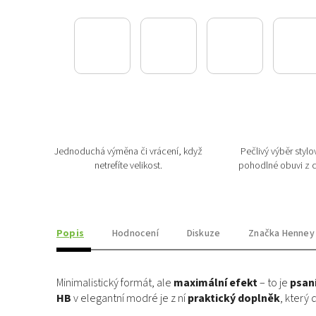
Jednoduchá výměna či vrácení, když
Pečlivý výběr stylov
netrefíte velikost.
pohodlné obuvi z c
Popis
Hodnocení
Diskuze
Značka
Henney
Minimalistický formát, ale
maximální efekt
– to je
psan
HB
v elegantní modré je z ní
praktický doplněk
, který