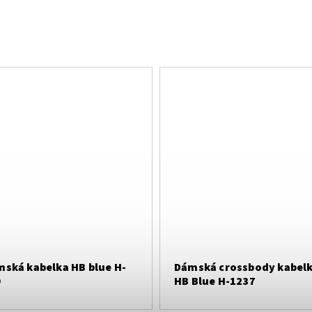
ská kabelka HB blue H-
Dámská crossbody kabel
9
HB Blue H-1237