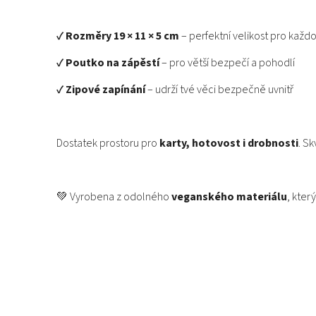
✔️
Rozměry 19 × 11 × 5 cm
– perfektní velikost pro každ
✔️
Poutko na zápěstí
– pro větší bezpečí a pohodlí
✔️
Zipové zapínání
– udrží tvé věci bezpečně uvnitř
Dostatek prostoru pro
karty, hotovost i drobnosti
. S
💚 Vyrobena z odolného
veganského materiálu
, kter