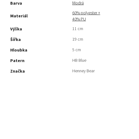
Modrá
Barva
60% polyester +
Materiál
40% PU
11 cm
Výška
19 cm
Šířka
5 cm
Hloubka
HB Blue
Patern
Henney Bear
Značka