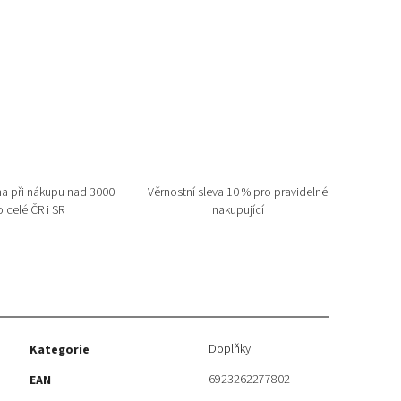
a při nákupu nad 3000
Věrnostní sleva 10 % pro pravidelné
 celé ČR i SR
nakupující
Doplňky
Kategorie
6923262277802
EAN