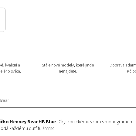
é, kvalitní a
Stále nové modely, které jinde
Doprava zdarm
elého světa.
nenajdete.
Kč po
 Bear
íčko Henney Bear HB Blue
. Díky ikonickému vzoru s monogramem
 dodá každému outfitu šmrnc.