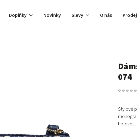
Doplňky
Novinky
Slevy
O nás
Prode
Dáms
074
Stylové
p
monogr
hotovost 