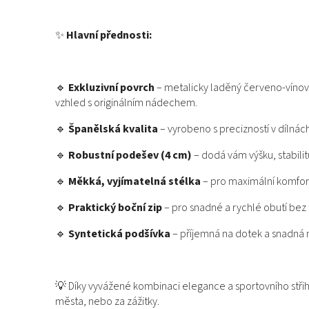
✨
Hlavní přednosti:
🔹
Exkluzivní povrch
– metalicky laděný červeno-vínový 
vzhled s originálním nádechem.
🔹
Španělská kvalita
– vyrobeno s precizností v dílnác
🔹
Robustní podešev (4 cm)
– dodá vám výšku, stabilit
🔹
Měkká, vyjímatelná stélka
– pro maximální komfort,
🔹
Praktický boční zip
– pro snadné a rychlé obutí bez
🔹
Syntetická podšívka
– příjemná na dotek a snadná 
💡 Díky vyvážené kombinaci elegance a sportovního střih
města, nebo za zážitky.