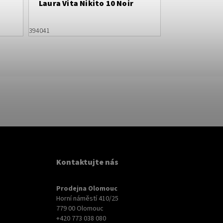
Laura Vita Nikito 10 Noir
39
40
41
Kontaktujte nás
Prodejna Olomouc
Horní náměstí 410/25
779 00 Olomouc
+420 773 038 080