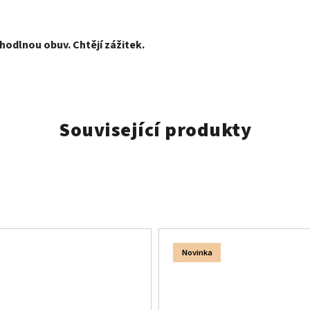
ohodlnou obuv. Chtějí zážitek.
Související produkty
Novinka