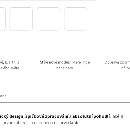
é, kvalitní a
Stále nové modely, které jinde
Doprava zdarm
elého světa.
nenajdete.
Kč po
aenz
cký design
,
špičkové zpracování
a
absolutní pohodlí
, jaké si
a první pohled – a nadchnou na první krok.