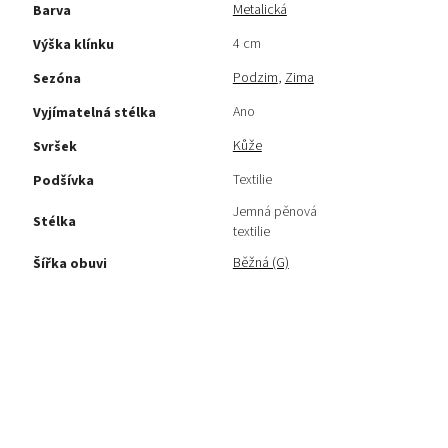
Metalická
Barva
4 cm
Výška klínku
Podzim
,
Zima
Sezóna
Ano
Vyjímatelná stélka
Kůže
Svršek
Textilie
Podšívka
Jemná pěnová
Stélka
textilie
Běžná (G)
Šířka obuvi