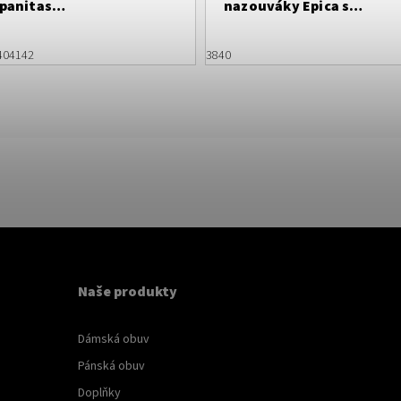
panitas
nazouváky Epica s
dro/petrolejové
atypickým podpatkem
40
41
42
38
40
Naše produkty
Dámská obuv
Pánská obuv
Doplňky