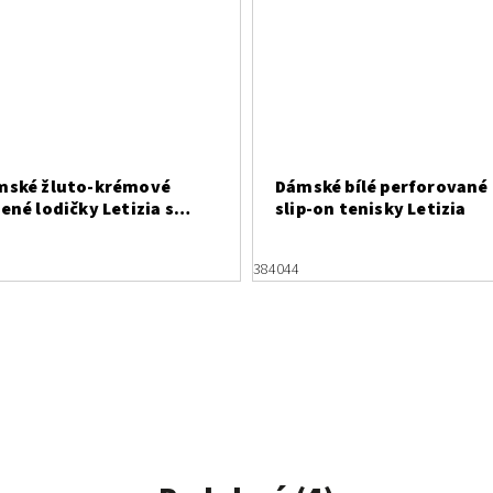
mské žluto-krémové
Dámské bílé perforované
ené lodičky Letizia s
slip-on tenisky Letizia
okovým podpatkem
38
40
44