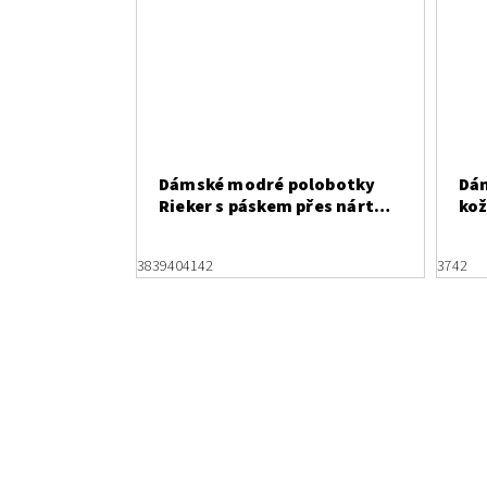
Dámské modré polobotky
Dá
Rieker s páskem přes nárt
kož
L32B5-14
bl
38
39
40
41
42
37
42