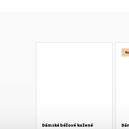
No
Dámské béžové kožené
Dám