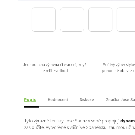
Jednoduchá výměna či vrácení, když
Pečlivý výběr stylov
netrefíte velikost.
pohodlné obuvi z c
Popis
Hodnocení
Diskuze
Značka
Jose S
Tyto výrazné tenisky Jose Saenz v sobě propojují
dynami
zasloužíte. Vytvořené s vášní ve Španělsku, zaujmou už n