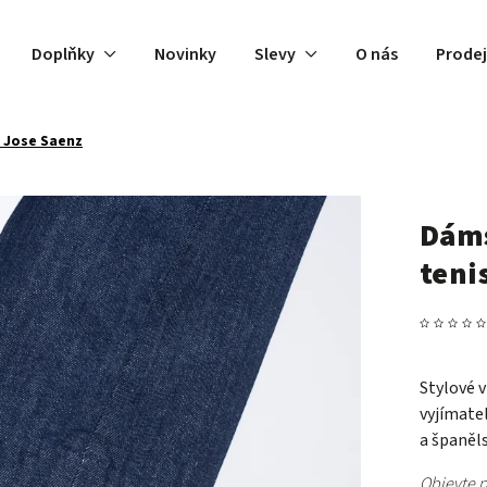
Doplňky
Novinky
Slevy
O nás
Prode
 Jose Saenz
Dáms
teni
Stylové 
vyjímate
a španěl
Objevte p