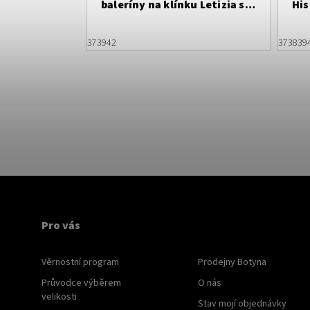
baleríny na klínku Letizia s
His
plastickou květinou
mo
37
39
42
37
38
39
Pro vás
Věrnostní program
Prodejny Botyna
Průvodce výběrem
O nás
velikosti
Stav mojí objednávky