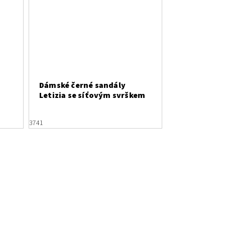
Dámské černé sandály
Letizia se síťovým svrškem
37
41