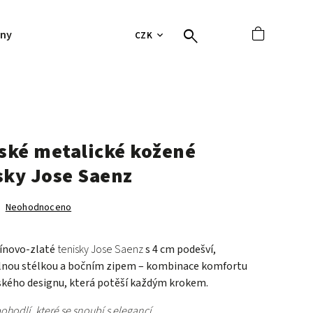
jny
Hodnocení obchodu
Tabulky velikostí
Vrácení 
CZK
ké metalické kožené
sky Jose Saenz
Neohodnoceno
vínovo-zlaté
tenisky Jose Saenz
s 4 cm podešví,
lnou stélkou a bočním zipem – kombinace komfortu
ského designu, která potěší každým krokem.
ohodlí, které se snoubí s elegancí.