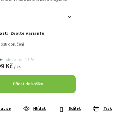
Zvolte variantu
osti doručení
Kč
až –11 %
99 Kč
/ ks
Přidat do košíku
at se
Hlídat
Sdílet
Tisk