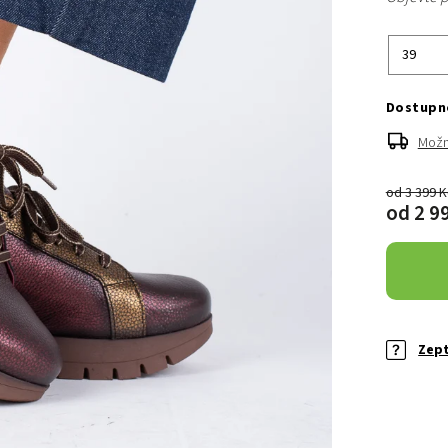
Možn
od 3 399 
od
2 9
Zept