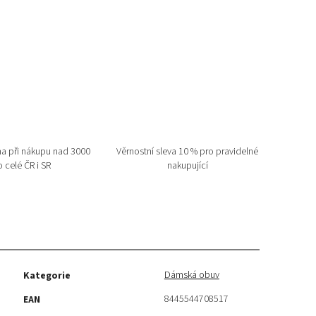
a při nákupu nad 3000
Věrnostní sleva 10 % pro pravidelné
 celé ČR i SR
nakupující
Dámská obuv
Kategorie
8445544708517
EAN