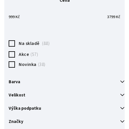
Cena
Nejdražší
Nejprodávanější
999
Kč
3799
Kč
Abecedně
Na skladě
88
Akce
57
Novinka
38
Barva
Bílá
8
Velikost
Černá
10
36
1
Výška podpatku
Modrá
3
37
38
1,5 cm
2
Značky
Červená
9
37,5
2
2 cm
7