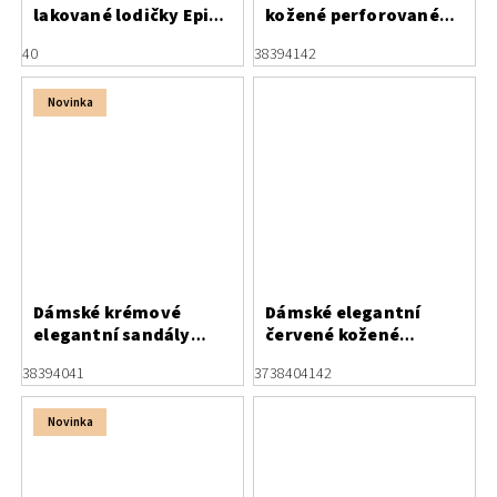
lakované lodičky Epica
kožené perforované
s otevřenou patou
baleríny Letizia
40
38
39
41
42
Novinka
Dámské krémové
Dámské elegantní
elegantní sandály
červené kožené
Letizia
lodičky s otevřenou
38
39
40
41
37
38
40
41
42
patou Letizia
Novinka