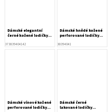
Dámské elegantní
Dámské hnědé kožené
černé kožené lodičky s
perforované lodičky
otevřenou patou
Letizia s květinou
37
38
39
40
41
42
38
39
40
41
Letizia
Dámské vínové kožené
Dámské černé
perforované lodičky
lakované lodičky