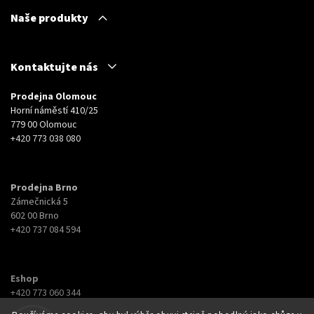
Naše produkty
Kontaktujte nás
Prodejna Olomouc
Horní náměstí 410/25
779 00 Olomouc
+420 773 038 080
Prodejna Brno
Zámečnická 5
602 00 Brno
+420 737 084 594
Eshop
+420 773 060 344
eshop@botyna.cz