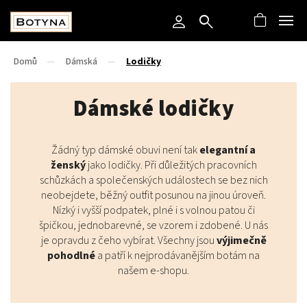
Domů
/
Dámská
/
Lodičky
Dámské lodičky
Žádný typ dámské obuvi není tak
elegantní a
ženský
jako lodičky. Při důležitých pracovních
schůzkách a společenských událostech se bez nich
neobejdete, běžný outfit posunou na jinou úroveň.
Nízký i vyšší podpatek, plné i s volnou patou či
špičkou, jednobarevné, se vzorem i zdobené. U nás
je opravdu z čeho vybírat. Všechny jsou
výjimečně
pohodlné
a patří k nejprodávanějším botám na
našem e-shopu.