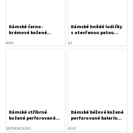
Dámské černo-
Dámské hnědé lodičky
krémové kožené
s otevřenou patou
lodičky Letizia
Letizia
40
41
42
Dámské stříbrné
Dámské béžové kožené
kožené perforované
perforované baleríny
baleríny Letizia s
Letizia s mašlí
38
39
40
41
42
43
41
42
mašlí