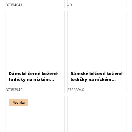
Letizia s květinou
Letizia s mašličkami
37
38
40
41
40
Dámské černé kožené
Dámské béžové kožené
lodičky na nízkém
lodičky na nízkém
podpatku Letizia
podpatku Letizia
37
38
39
40
37
38
39
40
Novinka