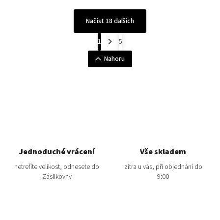
Načíst 18 dalších
1
5
Nahoru
Jednoduché vrácení
Vše skladem
netrefíte velikost, odnesete do
zítra u vás, při objednání do
Zásilkovny
9:00