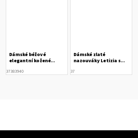
Dámské béžové
Dámské zlaté
elegantní kožené
nazouváky Letizia s
nazouváky Letizia
perforací
37
38
39
40
37