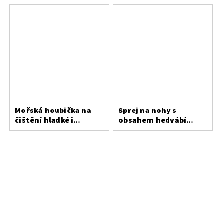
Mořská houbička na
Sprej na nohy s
čištění hladké i
obsahem hedvábí
broušené kůže
Bergal