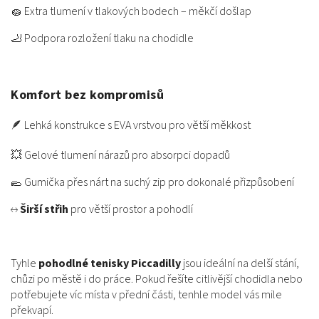
🧽 Extra tlumení v tlakových bodech – měkčí došlap
🦶 Podpora rozložení tlaku na chodidle
Komfort bez kompromisů
🪶 Lehká konstrukce s EVA vrstvou pro větší měkkost
💥 Gelové tlumení nárazů pro absorpci dopadů
🥿 Gumička přes nárt na suchý zip pro dokonalé přizpůsobení
↔️
Širší střih
pro větší prostor a pohodlí
Tyhle
pohodlné tenisky Piccadilly
jsou ideální na delší stání,
chůzi po městě i do práce. Pokud řešíte citlivější chodidla nebo
potřebujete víc místa v přední části, tenhle model vás mile
překvapí.