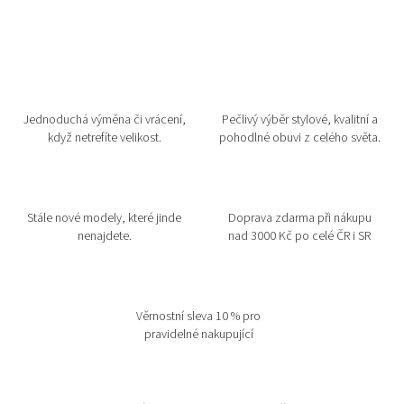
Jednoduchá výměna či vrácení,
Pečlivý výběr stylové, kvalitní a
když netrefíte velikost.
pohodlné obuvi z celého světa.
Stále nové modely, které jinde
Doprava zdarma při nákupu
nenajdete.
nad 3000 Kč po celé ČR i SR
Věrnostní sleva 10 % pro
pravidelné nakupující