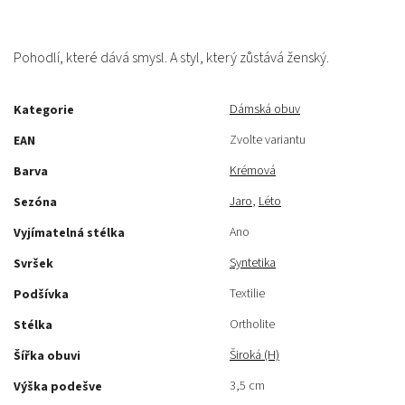
Pohodlí, které dává smysl. A styl, který zůstává ženský.
Dámská obuv
Kategorie
Zvolte variantu
EAN
Krémová
Barva
Jaro
,
Léto
Sezóna
Ano
Vyjímatelná stélka
Syntetika
Svršek
Textilie
Podšívka
Ortholite
Stélka
Široká (H)
Šířka obuvi
3,5 cm
Výška podešve