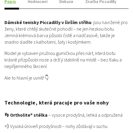
Popis
Hodnocení
Diskuze
Značka
Piccadilly
Dámské tenisky Piccadilly v širším střihu
jsou navržené pro
ženy, které chtějí skutečné pohodlí – ne jen hezkou botu.
Jemná krémová barva působí čistě a nadčasově, takže je
snadno sladíte s kalhotami, šaty i kostýmkem.
Model je vybaven pružnou gumičkou přes nárt, která botu
krásně přizpůsobí noze a drží ji stabilně na místě – bez tlaku a
nepříjemného škrcení.
Ale to hlavní je uvnitř 👇
Technologie, která pracuje pro vaše nohy
👣
Ortholite® stélka
– vysoce prodyšná, lehká a odpružená
💨 Vysoká úroveň prodyšnosti – nohy zůstávají v suchu