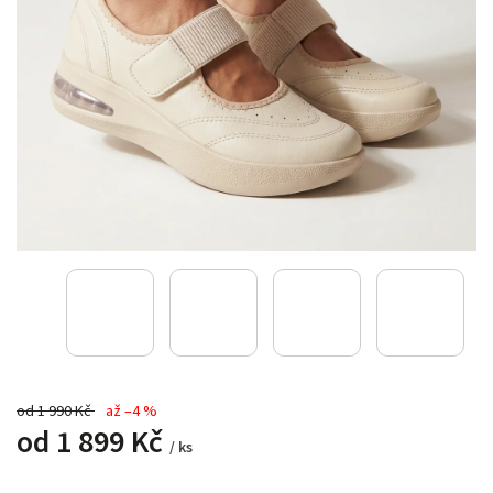
od 1 990 Kč
až –4 %
od
1 899 Kč
/ ks