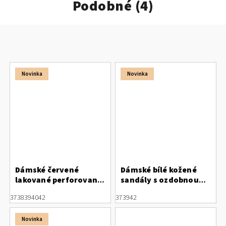
Podobné (4)
Novinka
Novinka
Dámské červené
Dámské bílé kožené
lakované perforované
sandály s ozdobnou
kožené otevřené
přezkou Letizia
37
38
39
40
42
37
39
42
lodičky Letizia
Novinka