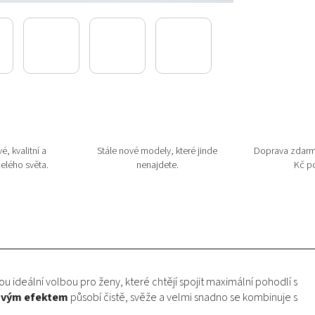
é, kvalitní a
Stále nové modely, které jinde
Doprava zdarm
elého světa.
nenajdete.
Kč po
ou ideální volbou pro ženy, které chtějí spojit maximální pohodlí s
ťovým efektem
působí čistě, svěže a velmi snadno se kombinuje s