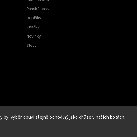
Pánská obuv
Doplňky
Značky
Novinky
Slevy
 byl výběr obuvi stejně pohodlný jako chůze v našich botách.