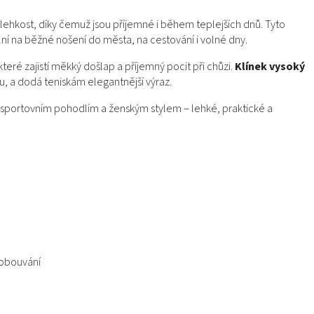
ehkost, díky čemuž jsou příjemné i během teplejších dnů. Tyto
í na běžné nošení do města, na cestování i volné dny.
 které zajistí měkký došlap a příjemný pocit při chůzi.
Klínek vysoký
u, a dodá teniskám elegantnější výraz.
sportovním pohodlím a ženským stylem – lehké, praktické a
obouvání