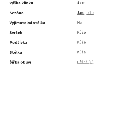
4 cm
Výška klínku
Jaro
,
Léto
Sezóna
Ne
Vyjímatelná stélka
Kůže
Svršek
Kůže
Podšívka
Kůže
Stélka
Běžná (G)
Šířka obuvi