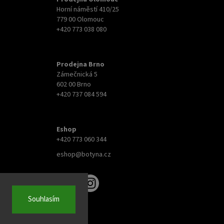
Horní náměstí 410/25
779 00 Olomouc
+420 773 038 080
Prodejna Brno
Zámečnická 5
602 00 Brno
+420 737 084 594
Eshop
+420 773 060 344
eshop@botyna.cz
Souhlasím