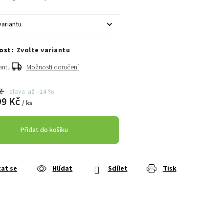
Zvolte variantu
antu
Možnosti doručení
Kč
až –14 %
99 Kč
/ ks
Přidat do košíku
at se
Hlídat
Sdílet
Tisk