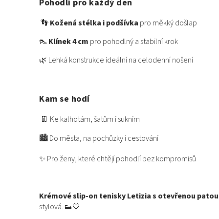
Pohodlí pro každý den
👣
Kožená stélka i podšívka
pro měkký došlap
👠
Klínek 4 cm
pro pohodlný a stabilní krok
🌿 Lehká konstrukce ideální na celodenní nošení
Kam se hodí
👖 Ke kalhotám, šatům i sukním
🏙️ Do města, na pochůzky i cestování
✨ Pro ženy, které chtějí pohodlí bez kompromisů
Krémové slip-on tenisky Letizia s otevřenou patou
stylová. 👟🤍