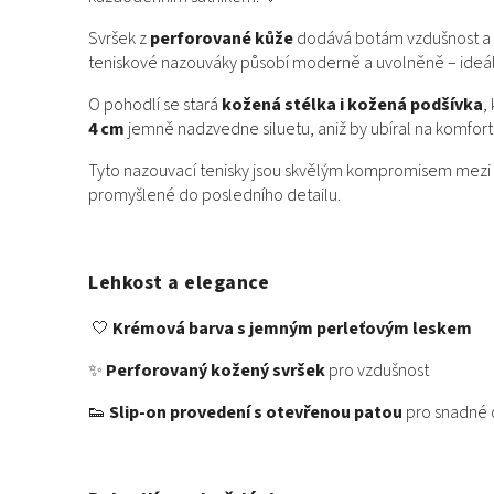
Svršek z
perforované kůže
dodává botám vzdušnost a l
teniskové nazouváky působí moderně a uvolněně – ideáln
O pohodlí se stará
kožená stélka i kožená podšívka
,
4 cm
jemně nadzvedne siluetu, aniž by ubíral na komfort
Tyto nazouvací tenisky jsou skvělým kompromisem mezi 
promyšlené do posledního detailu.
Lehkost a elegance
🤍
Krémová barva s jemným perleťovým leskem
✨
Perforovaný kožený svršek
pro vzdušnost
👟
Slip-on provedení s otevřenou patou
pro snadné 