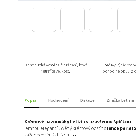
Jednoduchá výměna či vrácení, když
Pečlivý výběr stylov
netrefíte velikost.
pohodlné obuvi z c
Popis
Hodnocení
Diskuze
Značka
Letizia
Krémové nazouváky Letizia s uzavřenou špičkou
js
jemnou elegancí. Světlý krémový odstín s
lehce perle
každodenním šatníkem. 🤍