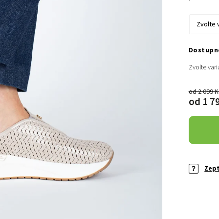
Zvolte vari
od 2 099 
od
1 7
Zept