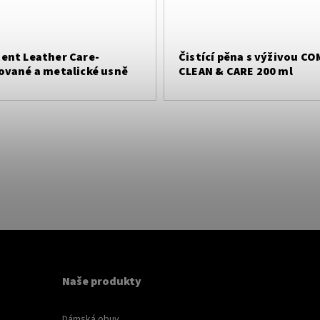
ent Leather Care-
Čistící pěna s výživou CO
ované a metalické usně
CLEAN & CARE 200 ml
Naše produkty
Dámská obuv