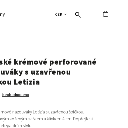
jny
Hodnocení obchodu
Tabulky velikostí
Vrácení 
CZK
ké krémové perforované
uváky s uzavřenou
kou Letizia
Neohodnoceno
émové nazouváky Letizia
s uzavřenou špičkou,
aným koženým svrškem a
klínkem 4 cm
.
Dopřejte si
 elegantním stylu.