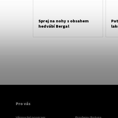
Sprej na nohy s obsahem
Pat
hedvábí Bergal
lak
Pro vás
Věrnostní program
Prodejny Botyna