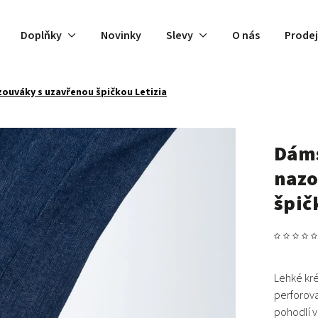
Doplňky
Novinky
Slevy
O nás
Prode
uváky s uzavřenou špičkou Letizia
Dáms
nazo
špič
Lehké
kr
perforov
pohodlí v