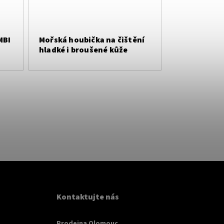
MBI
Mořská houbička na čištění
hladké i broušené kůže
Kontaktujte nás
Prodejna Olomouc