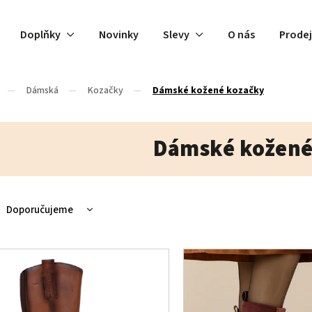
Doplňky
Novinky
Slevy
O nás
Prode
/
Dámská
/
Kozačky
/
Dámské kožené kozačky
Dámské kožené
Doporučujeme
Nejlevnější
Nejdražší
Nejprodávanější
Abecedně