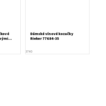
čkové
Dámské vínové kozačky
anými
Rieker 77684-35
vrškem
37
40