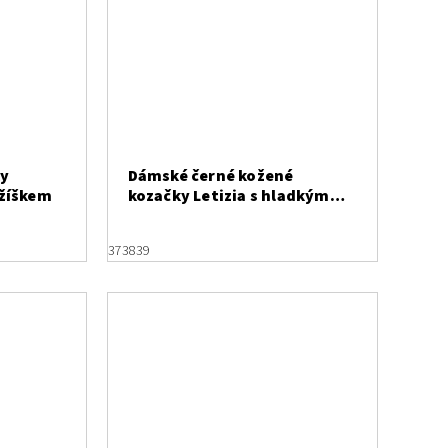
ky
Dámské černé kožené
ožíškem
kozačky Letizia s hladkým
svrškem
37
38
39