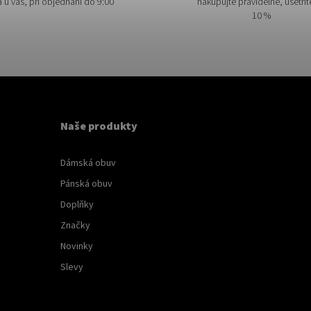
a u vás, při objednání do 9:00
nakupujte pravidelně, ušetřít
10 %
Naše produkty
Dámská obuv
Pánská obuv
Doplňky
Značky
Novinky
Slevy