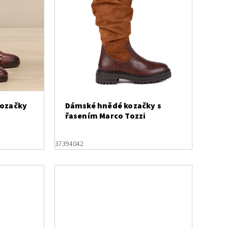
kozačky
Dámské hnědé kozačky s
řasením Marco Tozzi
37
39
40
42