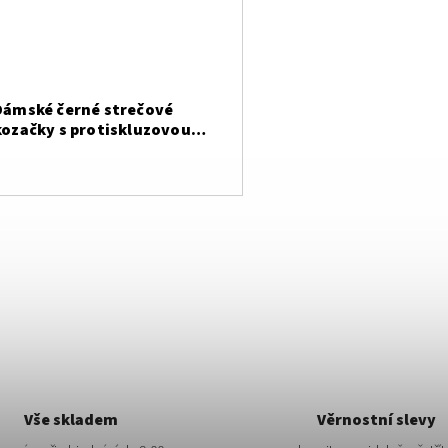
Dámské černé strečové
kozačky s protiskluzovou
podrážkou
Vše skladem
Věrnostní slevy