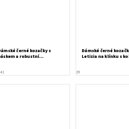
Dámské černé kozačky s
Dámské černé kozač
páskem a robustní
Letizia na klínku s k
podrážkou Marco Tozzi
8
41
39