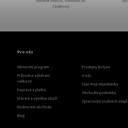
netrefíte velikost, odnesete do
zítr
Zásilkovny
Pro vás
Věrnostní program
Prodejny Botyna
Průvodce výběrem
O nás
velikosti
Stav mojí objednávky
Doprava a platba
Obchodní podmínky
Vrácení a výměna zboží
Zpracování osobních údajů
Hodnocení obchodu
Blog