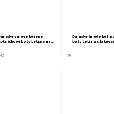
Dámské vínové kožené
Dámské hnědé kotní
kotníčkové boty Letizia na
boty Letizia s lakov
podpatku s lakovanými
prvky a třpytivým s
krokodýlími detaily
0
42
36