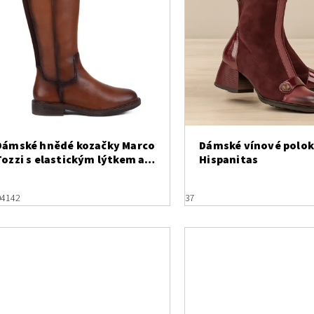
Dámské hnědé kozačky Marco
Dámské vínové polo
Tozzi s elastickým lýtkem a
Hispanitas
zateplením
0
41
42
37