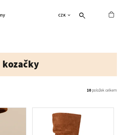
jny
Hodnocení obchodu
Tabulky velikostí
Vrácení 
CZK
 kozačky
10
položek celkem