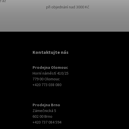
e až
při objednání nad 3000 Kč
Kontaktujte nás
Prodejna Olomouc
Horní náměstí 410/25
779 00 Olomouc
+420 773 038 080
Prodejna Brno
Zámečnická 5
602 00 Brno
+420 737 084 594