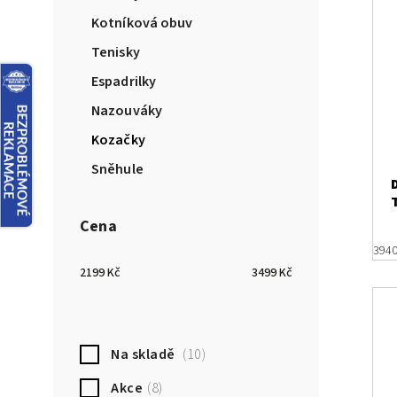
Kotníková obuv
Tenisky
Espadrilky
Nazouváky
Kozačky
Sněhule
Cena
39
4
2199
Kč
3499
Kč
Na skladě
10
Akce
8