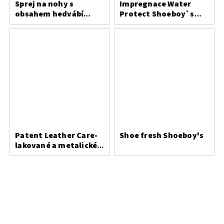
Sprej na nohy s
Impregnace Water
obsahem hedvábí
Protect Shoeboy`s
Bergal
200ml
Patent Leather Care-
Shoe fresh Shoeboy's
lakované a metalické
usně