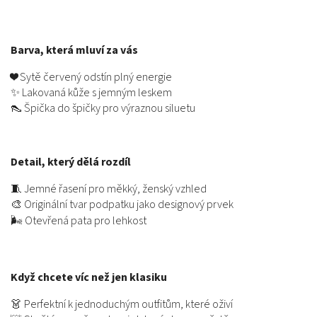
Barva, která mluví za vás
❤️ Sytě červený odstín plný energie
✨ Lakovaná kůže s jemným leskem
👠 Špička do špičky pro výraznou siluetu
Detail, který dělá rozdíl
🧵 Jemné řasení pro měkký, ženský vzhled
🎨 Originální tvar podpatku jako designový prvek
🌬️ Otevřená pata pro lehkost
Když chcete víc než jen klasiku
👗 Perfektní k jednoduchým outfitům, které oživí