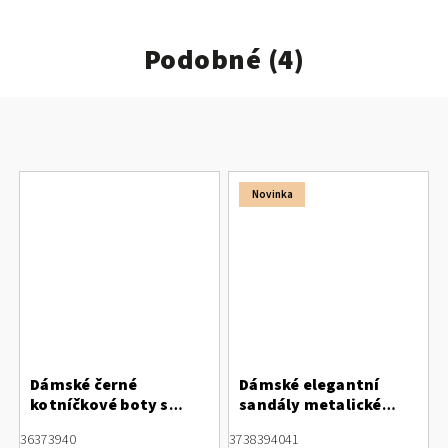
Podobné (4)
Novinka
Dámské černé
Dámské elegantní
kotníčkové boty s
sandály metalické
ozdobnou sponou
barvy
36
37
39
40
37
38
39
40
41