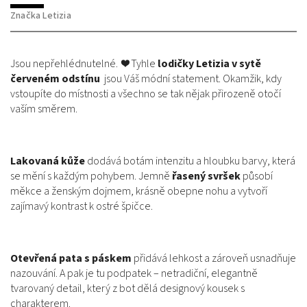
Značka
Letizia
Jsou nepřehlédnutelné. ❤️ Tyhle
lodičky Letizia v sytě
červeném odstínu
jsou Váš módní statement. Okamžik, kdy
vstoupíte do místnosti a všechno se tak nějak přirozeně otočí
vaším směrem.
Lakovaná kůže
dodává botám intenzitu a hloubku barvy, která
se mění s každým pohybem. Jemně
řasený svršek
působí
měkce a ženským dojmem, krásně obepne nohu a vytvoří
zajímavý kontrast k ostré špičce.
Otevřená pata s páskem
přidává lehkost a zároveň usnadňuje
nazouvání. A pak je tu podpatek – netradiční, elegantně
tvarovaný detail, který z bot dělá designový kousek s
charakterem.