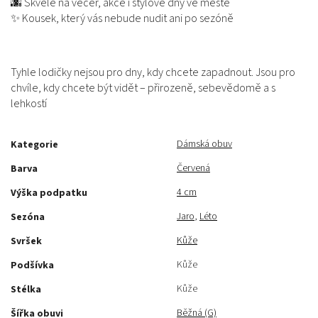
🌆 Skvělé na večer, akce i stylové dny ve městě
✨ Kousek, který vás nebude nudit ani po sezóně
Tyhle lodičky nejsou pro dny, kdy chcete zapadnout. Jsou pro
chvíle, kdy chcete být vidět – přirozeně, sebevědomě a s
lehkostí
Dámská obuv
Kategorie
Červená
Barva
4 cm
Výška podpatku
Jaro
,
Léto
Sezóna
Kůže
Svršek
Kůže
Podšívka
Kůže
Stélka
Běžná (G)
Šířka obuvi