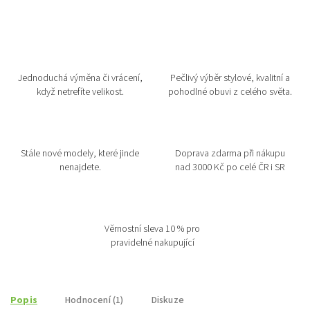
Jednoduchá výměna či vrácení,
Pečlivý výběr stylové, kvalitní a
když netrefíte velikost.
pohodlné obuvi z celého světa.
Stále nové modely, které jinde
Doprava zdarma při nákupu
nenajdete.
nad 3000 Kč po celé ČR i SR
Věrnostní sleva 10 % pro
pravidelné nakupující
Popis
Hodnocení (1)
Diskuze