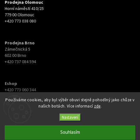
Prodejna Olomouc
Horní náměstí 410/25
779 00 Olomouc
+420 773 038 080
Prodejna Brno
Zámečnická 5
602 00 Brno
+420 737 084 594
Eshop
+420 773 060 344
eshop@botyna.cz
Používáme cookies, aby byl výběr obuvi stejně pohodlný jako chůze v
našich botách. Více informací
zde
.
Nastavení
Souhlasím
Copyright 2026
Botyna
. Všechna práva vyhrazena.