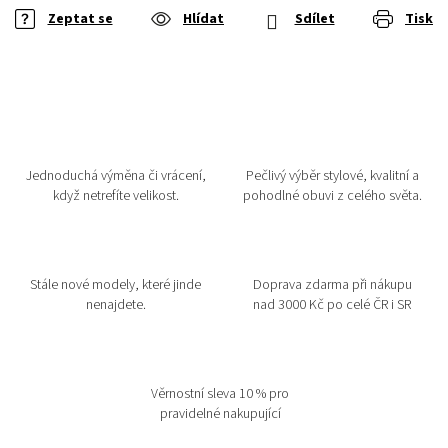
Zeptat se
Hlídat
Sdílet
Tisk
Jednoduchá výměna či vrácení,
Pečlivý výběr stylové, kvalitní a
když netrefíte velikost.
pohodlné obuvi z celého světa.
Stále nové modely, které jinde
Doprava zdarma při nákupu
nenajdete.
nad 3000 Kč po celé ČR i SR
Věrnostní sleva 10 % pro
pravidelné nakupující