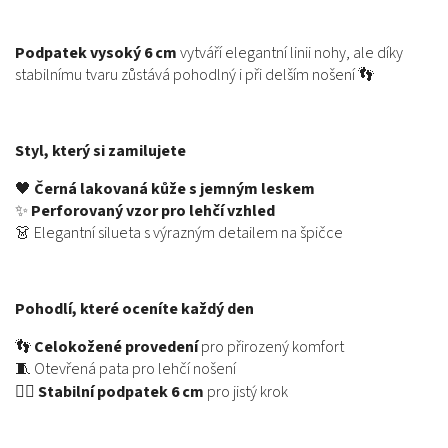
Podpatek vysoký 6 cm
vytváří elegantní linii nohy, ale díky
stabilnímu tvaru zůstává pohodlný i při delším nošení 👣
Styl, který si zamilujete
🖤
Černá lakovaná kůže s jemným leskem
✨
Perforovaný vzor pro lehčí vzhled
👗 Elegantní silueta s výrazným detailem na špičce
Pohodlí, které oceníte každý den
👣
Celokožené provedení
pro přirozený komfort
🧵 Otevřená pata pro lehčí nošení
🚶‍♀️
Stabilní podpatek 6 cm
pro jistý krok