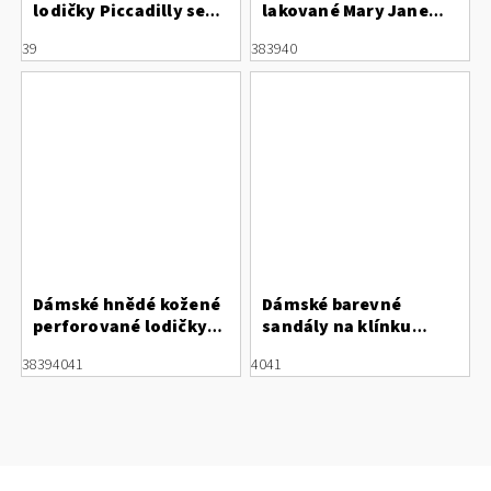
lodičky Piccadilly se
lakované Mary Jane
zlatou sponou 160113-
lodičky s hranatou
39
38
39
40
6
stříbrnou špičkou
Letizia
Dámské hnědé kožené
Dámské barevné
perforované lodičky
sandály na klínku
Letizia s květinou
Rieker 69172-60
38
39
40
41
40
41