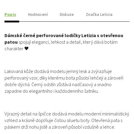
Popis
Hodnocení
Diskuze
Značka
Letizia
Dámské černé perforované lodičky Letizia s otevřenou
patou
spojují eleganci, lehkost a detail, který dává botám
charakter 🖤
Lakovaná kůže dodává modelu jemný lesk a zvýrazňuje
perforovaný vzor, díky kterému bota působí lehčeji a zároveň
dobře dýchá. Černý odstín zůstává nadčasový a snadno
zapadne do elegantního i každodenního šatníku.
Výrazný detail na špičce dodává modelu moderní minimalistický
vzhled a krásně doplňuje čistou siluetu boty. Otevřená pata s
páskem drží nohu jistě a zároveň působí vzdušně a lehce.