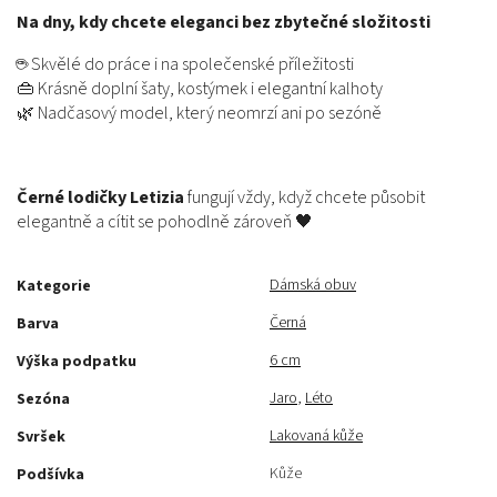
Na dny, kdy chcete eleganci bez zbytečné složitosti
☕ Skvělé do práce i na společenské příležitosti
👜 Krásně doplní šaty, kostýmek i elegantní kalhoty
🌿 Nadčasový model, který neomrzí ani po sezóně
Černé lodičky Letizia
fungují vždy, když chcete působit
elegantně a cítit se pohodlně zároveň 🖤
Dámská obuv
Kategorie
Černá
Barva
6 cm
Výška podpatku
Jaro
,
Léto
Sezóna
Lakovaná kůže
Svršek
Kůže
Podšívka