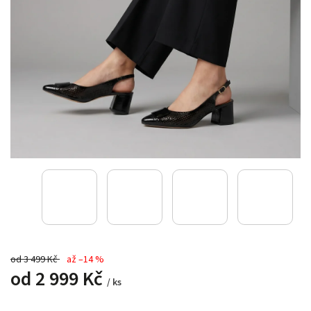
od 3 499 Kč
až –14 %
od
2 999 Kč
/ ks