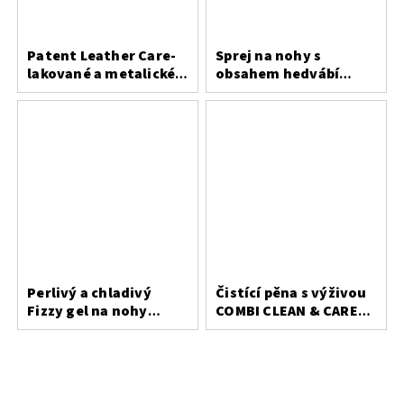
Patent Leather Care-
Sprej na nohy s
lakované a metalické
obsahem hedvábí
usně
Bergal
Perlivý a chladivý
Čistící pěna s výživou
Fizzy gel na nohy
COMBI CLEAN & CARE
Saicara
200 ml