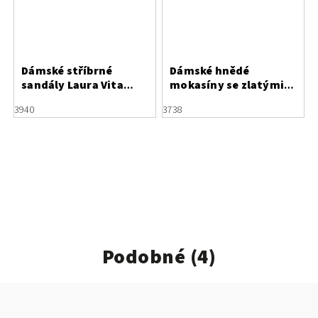
Dámské stříbrné
Dámské hnědé
sandály Laura Vita
mokasíny se zlatými
Nikito 11 Argent
detaily Letizia
39
40
37
38
Podobné (4)