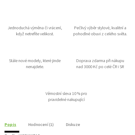
Jednoduchá výměna či vrácení,
Pečlivý výběr stylové, kvalitní a
když netrefíte velikost.
pohodlné obuvi z celého světa.
Stále nové modely, které jinde
Doprava zdarma při nákupu
nenajdete.
nad 3000 Kč po celé ČR i SR
Věrnostní sleva 10 % pro
pravidelné nakupující
Popis
Hodnocení (1)
Diskuze