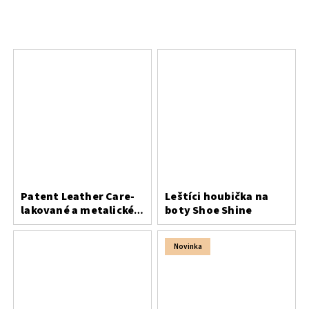
Patent Leather Care-
Leštíci houbička na
lakované a metalické
boty Shoe Shine
usně
Novinka