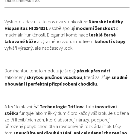
Značka
HISPANITAS
Vystupte z davu – a to doslova s lehkostí. ✨
Dámské lodičky
Hispanitas HI254311
v sobě spojují
moderní ženskost
s
maximální funkčností. Elegantní kombinace
lesklé černé
lakované kůže
a výrazného vzoru s motivem
kohoutí stopy
vytváří výrazný, ale nadčasový look.
Dominantou tohoto modelu je široký
pásek přes nárt
,
zakončený
skrytou pružnou vsadkou
, která zajišťuje
snadné
obouvání i perfektní přizpůsobení chodidlu
.
A teď to hlavní: 💡
Technologie Triflow
. Tato
inovativní
stélka
funguje jako měkký tlumič pro každý váš krok. Je složena
ze tří flexibilních zón, které absorbují nárazy, podporují
přirozený pohyb chodidla a rovnoměrně rozkládají tlak. Díky
tomu
neucítíte ani dlouhé stání, ani celodenní chození po