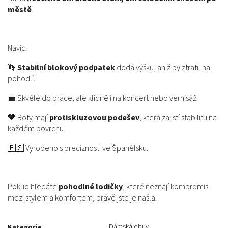
městě
.
Navíc:
👣
Stabilní blokový podpatek
dodá výšku, aniž by ztratil na
pohodlí.
💼 Skvělé do práce, ale klidně i na koncert nebo vernisáž.
🖤 Boty mají
protiskluzovou podešev
, která zajistí stabilitu na
každém povrchu.
🇪🇸 Vyrobeno s precizností ve Španělsku.
Pokud hledáte
pohodlné lodičky
, které neznají kompromis
mezi stylem a komfortem, právě jste je našla.
Dámská obuv
Kategorie