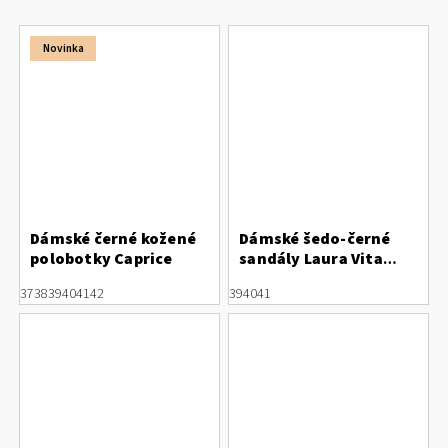
Novinka
Dámské černé kožené
Dámské šedo-černé
polobotky Caprice
sandály Laura Vita
Nikito 10 Noir
37
38
39
40
41
42
39
40
41