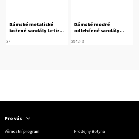
Dámské metalické
Dámské modré
kožené sandály Letizia
odlehčené sandály
s nastavitelným
Rieker 64856-14
37
39
42
43
nártem
Pro vás
Věrnostní program
Prodejny Botyna