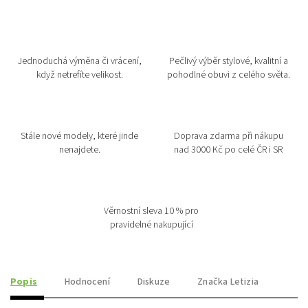
Jednoduchá výměna či vrácení,
Pečlivý výběr stylové, kvalitní a
když netrefíte velikost.
pohodlné obuvi z celého světa.
Stále nové modely, které jinde
Doprava zdarma při nákupu
nenajdete.
nad 3000 Kč po celé ČR i SR
Věrnostní sleva 10 % pro
pravidelné nakupující
Popis
Hodnocení
Diskuze
Značka
Letizia