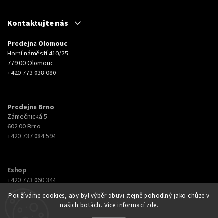
Kontaktujte nás
Prodejna Olomouc
Horní náměstí 410/25
779 00 Olomouc
+420 773 038 080
Prodejna Brno
Zámečnická 5
602 00 Brno
+420 737 084 594
Eshop
+420 773 060 344
eshop@botyna.cz
Používáme cookies, aby byl výběr obuvi stejně pohodlný jako chůze v
našich botách. Více informací
zde
.