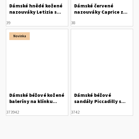
Dámské hnědé kožené
Dámské červené
nazouváky Letizia s
nazouváky Caprice z
perforací
jelení kůže
39
38
Novinka
Dámské béžové kožené
Dámské béžové
baleríny na klínku
sandály Piccadilly s
Letizia s otevřenou
anatomickou stélkou
37
39
42
37
42
špičkou
571019-2