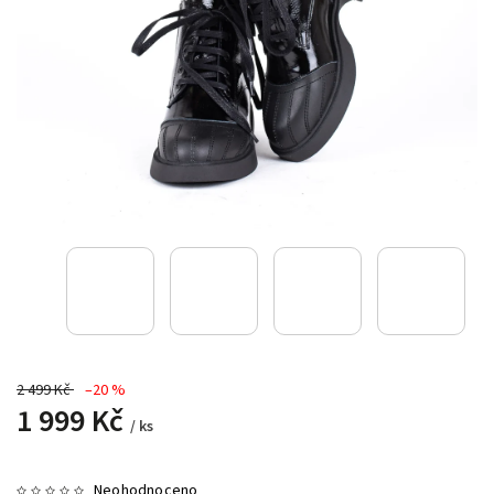
2 499 Kč
–20 %
1 999 Kč
/ ks
Neohodnoceno