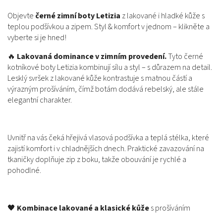
Objevte
černé zimní boty Letizia
z lakované i hladké kůže s
teplou podšívkou a zipem. Styl & komfort v jednom – klikněte a
vyberte si je hned!
🔥
Lakovaná dominance v zimním provedení.
Tyto černé
kotníkové boty Letizia kombinují sílu a styl – s důrazem na detail.
Lesklý svršek z lakované kůže kontrastuje s matnou částí a
výrazným prošíváním, čímž botám dodává rebelský, ale stále
elegantní charakter.
Uvnitř na vás čeká hřejivá vlasová podšívka a teplá stélka, které
zajistí komfort i v chladnějších dnech. Praktické zavazování na
tkaničky doplňuje zip z boku, takže obouvání je rychlé a
pohodlné.
🖤
Kombinace lakované a klasické kůže
s prošíváním