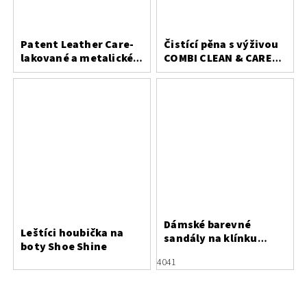
Patent Leather Care-
Čistící pěna s výživou
lakované a metalické
COMBI CLEAN & CARE
usně
200 ml
Dámské barevné
Leštíci houbička na
sandály na klínku
boty Shoe Shine
Rieker 69172-60
40
41