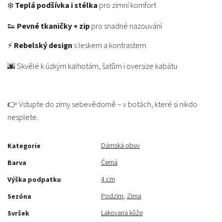
❄️
Teplá podšívka i stélka
pro zimní komfort
👟
Pevné tkaničky + zip
pro snadné nazouvání
⚡
Rebelský design
s leskem a kontrastem
🌆 Skvělé k úzkým kalhotám, šatům i oversize kabátu
👉 Vstupte do zimy sebevědomě – v botách, které si nikdo
nesplete.
Dámská obuv
Kategorie
Černá
Barva
4 cm
Výška podpatku
Podzim
,
Zima
Sezóna
Lakovaná kůže
Svršek