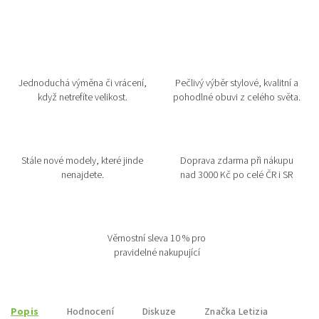
Jednoduchá výměna či vrácení,
Pečlivý výběr stylové, kvalitní a
když netrefíte velikost.
pohodlné obuvi z celého světa.
Stále nové modely, které jinde
Doprava zdarma při nákupu
nenajdete.
nad 3000 Kč po celé ČR i SR
Věrnostní sleva 10 % pro
pravidelné nakupující
Popis
Hodnocení
Diskuze
Značka
Letizia