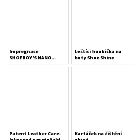
Impregnace
Leštíci houbička na
SHOEBOY'S NANO
boty Shoe Shine
PROTECT 400 ml
Patent Leather Care-
Kartáček na čištění
lakované a metalické
obuvi