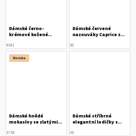
Dámské černo-
Dámské červené
krémové kožené
nazouváky Caprice z
lodičky Letizia
jelení kůže
40
41
38
Novinka
Dámské hnědé
Dámské stříbrné
mokasíny se zlatými
elegantní lodičky s
detaily Letizia
mašlí Marco Tozzi
37
38
36