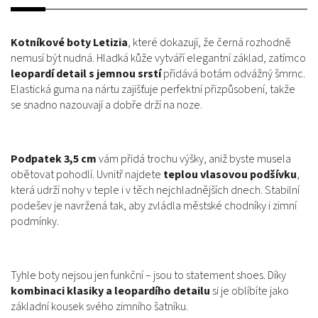
Kotníkové boty Letizia
, které dokazují, že černá rozhodně
nemusí být nudná. Hladká kůže vytváří elegantní základ, zatímco
leopardí detail s jemnou srstí
přidává botám odvážný šmrnc.
Elastická guma na nártu zajišťuje perfektní přizpůsobení, takže
se snadno nazouvají a dobře drží na noze.
Podpatek 3,5 cm
vám přidá trochu výšky, aniž byste musela
obětovat pohodlí. Uvnitř najdete
teplou vlasovou podšívku
,
která udrží nohy v teple i v těch nejchladnějších dnech. Stabilní
podešev je navržená tak, aby zvládla městské chodníky i zimní
podmínky.
Tyhle boty nejsou jen funkční – jsou to statement shoes. Díky
kombinaci klasiky a leopardího detailu
si je oblíbíte jako
základní kousek svého zimního šatníku.