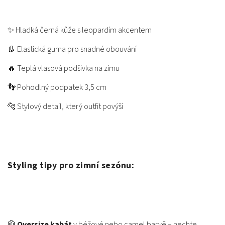
✨ Hladká černá kůže s leopardím akcentem
👢 Elastická guma pro snadné obouvání
🔥 Teplá vlasová podšívka na zimu
👣 Pohodlný podpatek 3,5 cm
🐆 Stylový detail, který outfit povýší
Styling tipy pro zimní sezónu:
🧥
Oversize kabát
v béžové nebo camel barvě – nechte