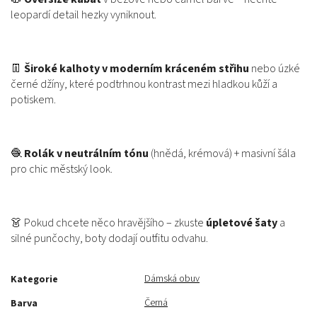
leopardí detail hezky vyniknout.
👖
Široké kalhoty v moderním kráceném střihu
nebo úzké
černé džíny, které podtrhnou kontrast mezi hladkou kůží a
potiskem.
🧶
Rolák v neutrálním tónu
(hnědá, krémová) + masivní šála
pro chic městský look.
👗 Pokud chcete něco hravějšího – zkuste
úpletové šaty
a
silné punčochy, boty dodají outfitu odvahu.
Dámská obuv
Kategorie
Černá
Barva