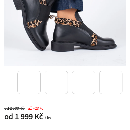
od 2 599 Kč
až –23 %
od
1 999 Kč
/ ks