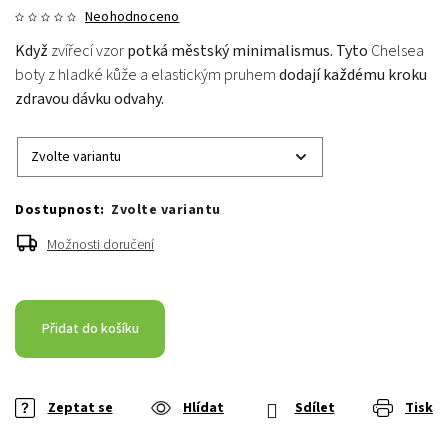
Neohodnoceno
Když
zvířecí vzor
potká městský minimalismus. Tyto
Chelsea
boty z hladké kůže a elastickým pruhem
dodají každému kroku
zdravou dávku odvahy.
Zvolte variantu
Možnosti doručení
Přidat do košíku
Zeptat se
Hlídat
Sdílet
Tisk