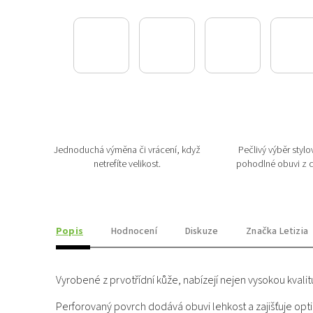
Jednoduchá výměna či vrácení, když
Pečlivý výběr stylov
netrefíte velikost.
pohodlné obuvi z c
Popis
Hodnocení
Diskuze
Značka
Letizia
Vyrobené z prvotřídní kůže, nabízejí nejen vysokou kvalit
Perforovaný povrch dodává obuvi lehkost a zajišťuje op