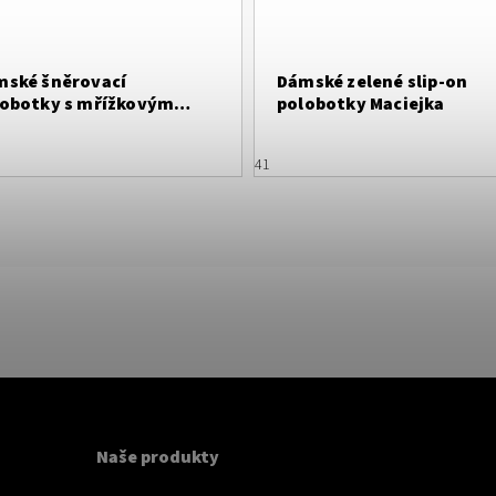
mské šněrovací
Dámské zelené slip-on
lobotky s mřížkovým
polobotky Maciejka
tivem
41
Naše produkty