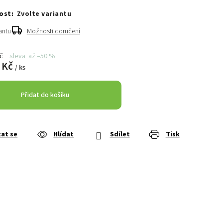
Zvolte variantu
antu
Možnosti doručení
Kč
až –50 %
 Kč
/ ks
Přidat do košíku
at se
Hlídat
Sdílet
Tisk