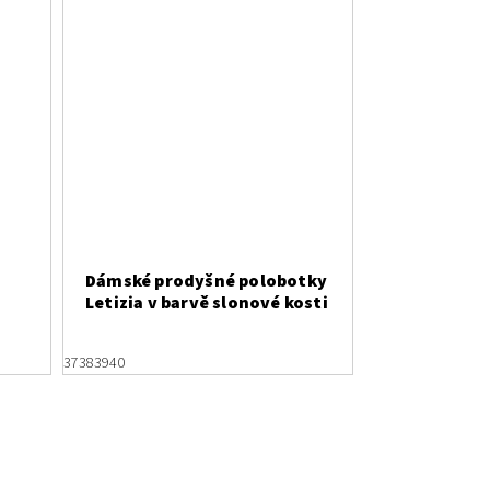
Dámské prodyšné polobotky
Letizia v barvě slonové kosti
37
38
39
40