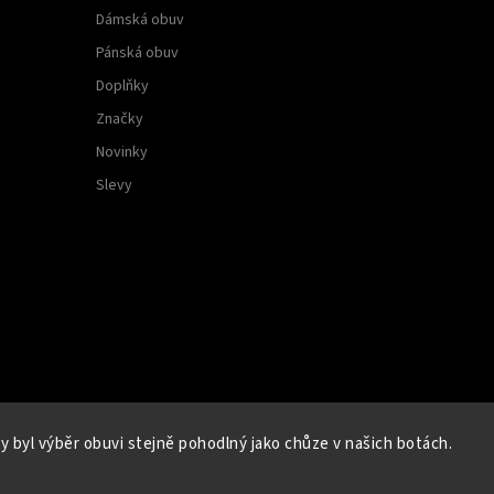
Dámská obuv
Pánská obuv
Doplňky
Značky
Novinky
Slevy
 byl výběr obuvi stejně pohodlný jako chůze v našich botách.