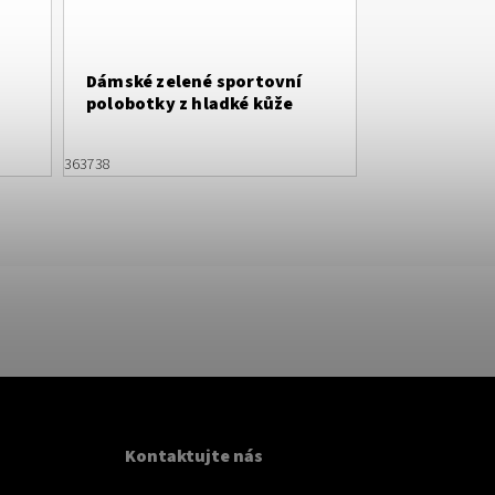
Dámské zelené sportovní
polobotky z hladké kůže
36
37
38
Kontaktujte nás