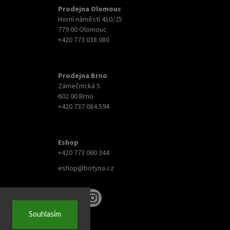
Prodejna Olomouc
Horní náměstí 410/25
779 00 Olomouc
+420 773 038 080
Prodejna Brno
Zámečnická 5
602 00 Brno
+420 737 084 594
Eshop
+420 773 060 344
eshop@botyna.cz
Souhlasím