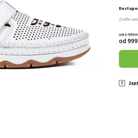
Zvolte vari
od 1 999 
od
999
Zept