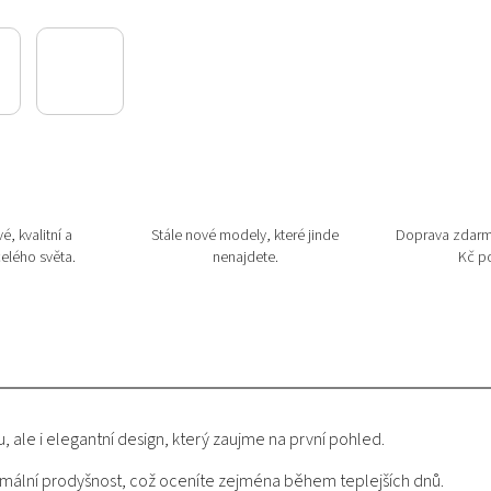
é, kvalitní a
Stále nové modely, které jinde
Doprava zdarm
elého světa.
nenajdete.
Kč po
u, ale i elegantní design, který zaujme na první pohled.
timální prodyšnost, což oceníte zejména během teplejších dnů.