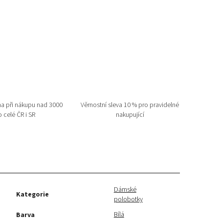
a při nákupu nad 3000
Věrnostní sleva 10 % pro pravidelné
 celé ČR i SR
nakupující
Dámské
Kategorie
polobotky
Bílá
Barva