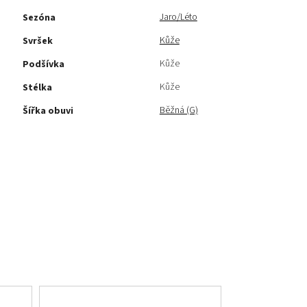
Jaro/Léto
Sezóna
Kůže
Svršek
Kůže
Podšívka
Kůže
Stélka
Běžná (G)
Šířka obuvi