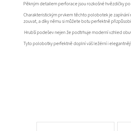
Pěkným detailem perforace jsou rozkošné hvězdičky po st
Charakteristickým prvkem těchto polobotek je zapínání n
zouvat, a díky němu si můžete botu perfektně přizpůsobi
Hrubší podešev nejen že podtrhuje moderní vzhled obuvi, 
Tyto polobotky perfektně doplní váš ležérní i elegantněj