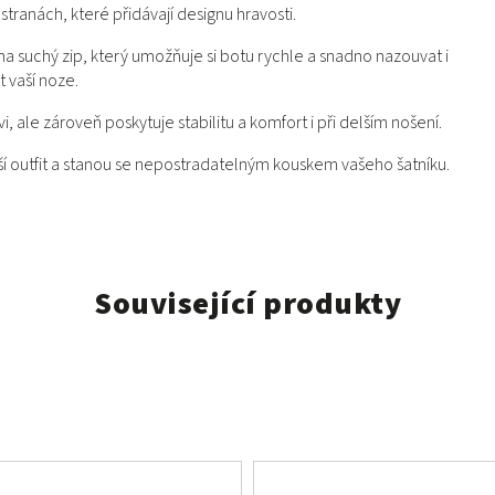
ranách, které přidávají designu hravosti.
a suchý zip, který umožňuje si botu rychle a snadno nazouvat i
t vaší noze.
ale zároveň poskytuje stabilitu a komfort i při delším nošení.
ší outfit a stanou se nepostradatelným kouskem vašeho šatníku.
Související produkty