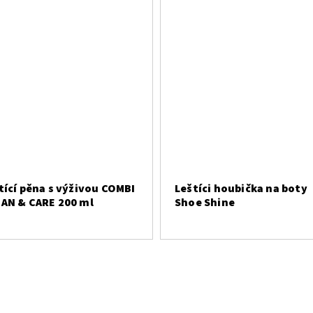
tící pěna s výživou COMBI
Leštíci houbička na boty
AN & CARE 200 ml
Shoe Shine