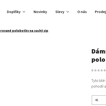
Doplňky
Novinky
Slevy
O nás
Prode
orované polobotky na suchý zip
Dáms
polo
Tyto bílé
pohodlí a 