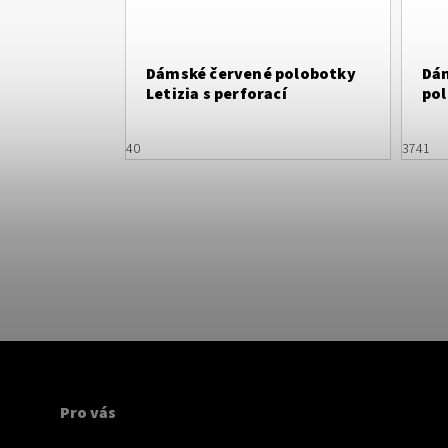
Dámské červené polobotky
Dá
Letizia s perforací
po
mo
40
37
41
Pro vás