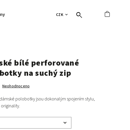
jny
Hodnocení obchodu
Tabulky velikostí
Vrácení 
CZK
ké bílé perforované
botky na suchý zip
Neohodnoceno
 dámské polobotky jsou dokonalým spojením stylu,
originality.