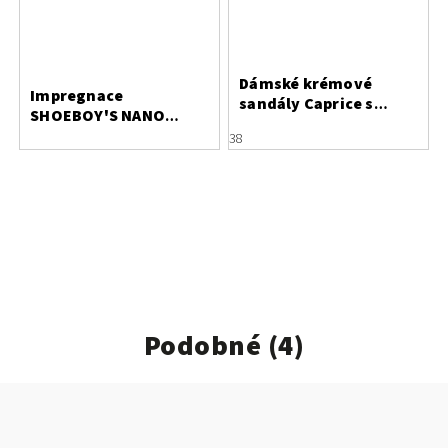
Dámské krémové
Impregnace
sandály Caprice s
SHOEBOY'S NANO
vyjímatelnou stélkou
PROTECT 400 ml
38
Podobné (4)