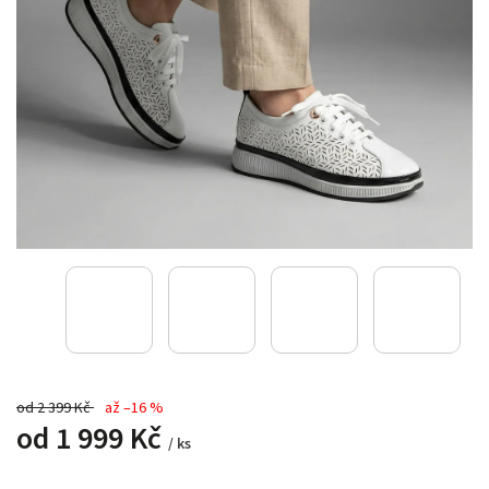
od 2 399 Kč
až –16 %
od
1 999 Kč
/ ks