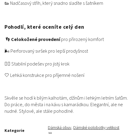
👟 Nadčasový střih, který snadno sladíte s šatníkem
Pohodlí, které oceníte celý den
👣
Celokožené provedení
pro přirozený komfort
🌬️ Perforovaný svršek pro lepší prodyšnost
🚶‍♀️ Stabilní podešev pro jistý krok
🤍 Lehká konstrukce pro příjemné nošení
Skvěle se hodí k bílým kalhotám, džínům i lehkým letním šatům.
Do práce, do města i na kávu s kamarádkou. Elegantní, ale ne
nudné. Stylové, ale stále pohodlné.
Dámská obuv
,
Dámské polobotky velikost
Kategorie
38