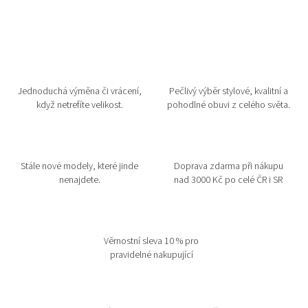
Jednoduchá výměna či vrácení,
Pečlivý výběr stylové, kvalitní a
když netrefíte velikost.
pohodlné obuvi z celého světa.
Stále nové modely, které jinde
Doprava zdarma při nákupu
nenajdete.
nad 3000 Kč po celé ČR i SR
Věrnostní sleva 10 % pro
pravidelné nakupující