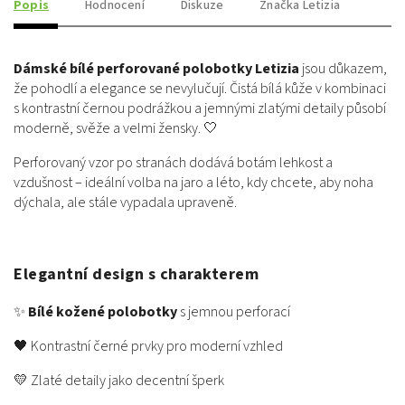
Popis
Hodnocení
Diskuze
Značka
Letizia
Dámské bílé perforované polobotky Letizia
jsou důkazem,
že pohodlí a elegance se nevylučují. Čistá bílá kůže v kombinaci
s kontrastní černou podrážkou a jemnými zlatými detaily působí
moderně, svěže a velmi žensky. 🤍
Perforovaný vzor po stranách dodává botám lehkost a
vzdušnost – ideální volba na jaro a léto, kdy chcete, aby noha
dýchala, ale stále vypadala upraveně.
Elegantní design s charakterem
✨
Bílé kožené polobotky
s jemnou perforací
🖤 Kontrastní černé prvky pro moderní vzhled
💛 Zlaté detaily jako decentní šperk