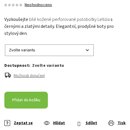
Neohodnoceno
Vyzkoušejte
bílé kožené perforované polobotky Letizia
s
černými a zlatými detaily. Elegantní, prodyšné boty pro
stylový den.
Zvolte variantu
Možnosti doručení
Přidat do košíku
Zeptat se
Hlídat
Sdílet
Tisk