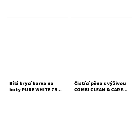
Bílá krycí barva na
Čistící pěna s výživou
boty PURE WHITE 75
COMBI CLEAN & CARE
ml, na kůži a textil
200 ml