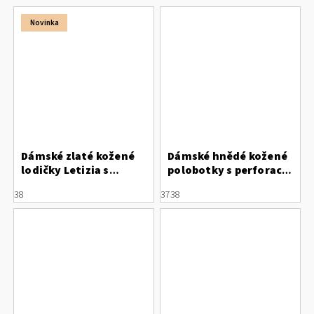
Novinka
Dámské zlaté kožené
Dámské hnědé kožené
lodičky Letizia s
polobotky s perforací
výraznou kovovou
Letizia
38
37
38
ozdobou