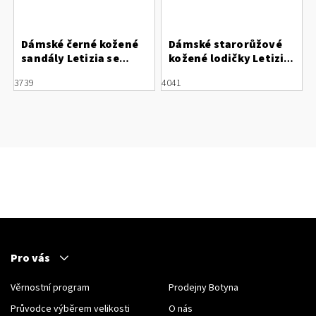
Dámské černé kožené
Dámské starorůžové
sandály Letizia se
kožené lodičky Letizia
síťkou a šněrováním
s otevřenou patou
37
39
40
41
Pro vás
Věrnostní program
Prodejny Botyna
Průvodce výběrem velikosti
O nás