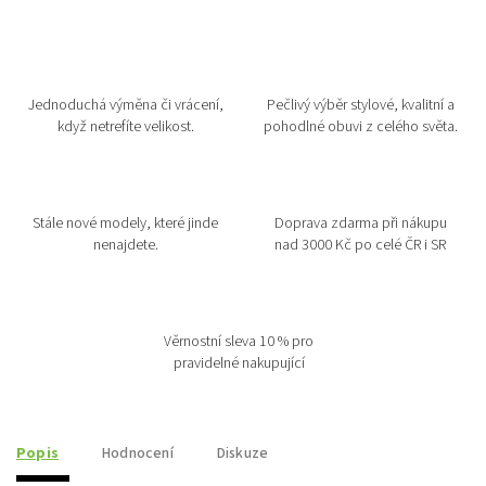
Jednoduchá výměna či vrácení,
Pečlivý výběr stylové, kvalitní a
když netrefíte velikost.
pohodlné obuvi z celého světa.
Stále nové modely, které jinde
Doprava zdarma při nákupu
nenajdete.
nad 3000 Kč po celé ČR i SR
Věrnostní sleva 10 % pro
pravidelné nakupující
Popis
Hodnocení
Diskuze