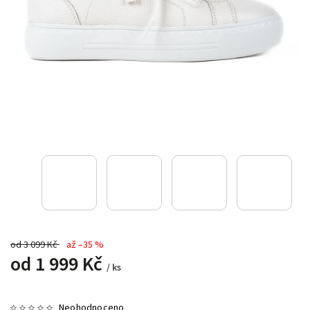
od 3 099 Kč
až –35 %
od
1 999 Kč
/ ks
Neohodnoceno