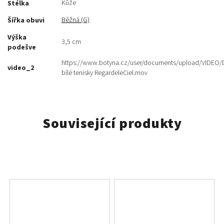
Kůže
Stélka
Běžná (G)
Šířka obuvi
Výška
3,5 cm
podešve
https://www.botyna.cz/user/documents/upload/VIDEO
video_2
bílé tenisky RegardeleCiel.mov
Související produkty