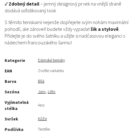
✔
Zdobný detail
– jemný designový prvek na vnější straně
dodává sofistikovaný look
S těmito teniskami nejenže dopřejete svým nohám maximální
pohodlí, ale zároveň budete vždy vypadat
šik a stylově
.
Přidejte je do svého šatníku a užijte si nadčasovou eleganci s
nádechem francouzského šarmu!
Dámské tenisky
Kategorie
Zvolte variantu
EAN
Bílá
Barva
Jaro
,
Léto
Sezóna
Vyjímatelná
Ano
stélka
Kůže
Svršek
Textilie
Podšívka