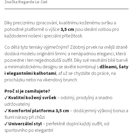
Značka
Regarde Le Ciel
Díky preciznímu zpracování, kvalitnímu koženému svršku a
pohodlné platformě o výšce
3,5 cm
jsou ideální volbou pro
každodenní nošení i speciální příležitosti.
Co dělá tyto tenisky výjimečnými? Zdobný prvek na vnější straně
dodává modelu originální šmrnc a nenápadnou eleganci, která
pozvedne i ten nejjednodušší outfit. Díky své neutrální bílé barvě
a minimalistickému designu se skvěle kombinují s
džínami, šaty
i elegantními kalhotami
, ať už se chystáte do práce, na
procházku nebo na víkendový brunch.
Proč si je zamilujete?
✔
Kvalitní kožený svršek
– odolný, prodyšný a snadno
udržovatelný
✔
Komfortní platforma 3,5 cm
– dodá jemný výškový bonus a
tlumí nárazy při chůzi
✔
Univerzální styl
– perfektně doplní každý outfit, od
sportovního po elegantní