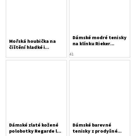
Dámské modré tenisky
Mořská houbička na
na klínku Rieker
čištění hladké i
N9516-14
broušené kůže
41
Dámské zlaté kožené
Dámské barevné
polobotky Regarde le
tenisky z prodyšné