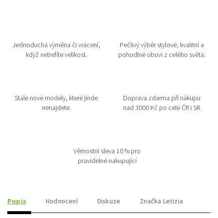
Jednoduchá výměna či vrácení,
Pečlivý výběr stylové, kvalitní a
když netrefíte velikost.
pohodlné obuvi z celého světa.
Stále nové modely, které jinde
Doprava zdarma při nákupu
nenajdete.
nad 3000 Kč po celé ČR i SR
Věrnostní sleva 10 % pro
pravidelné nakupující
Popis
Hodnocení
Diskuze
Značka
Letizia