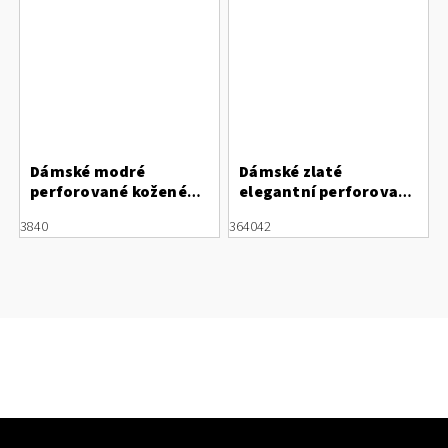
Dámské modré
Dámské zlaté
perforované kožené
elegantní perforované
polobotky Letizia
sandály na podpatku
38
40
36
40
42