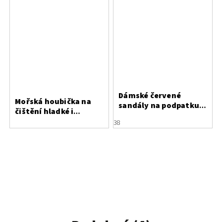
Dámské červené
Mořská houbička na
sandály na podpatku
čištění hladké i
Letizia z broušené
broušené kůže
38
kůže