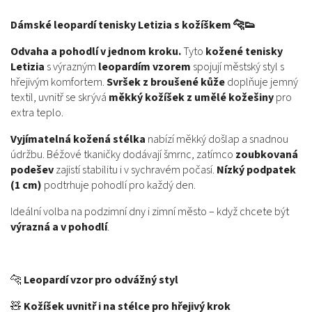
Dámské leopardí tenisky Letizia s kožíškem 🐆👟
Odvaha a pohodlí v jednom kroku.
Tyto
kožené tenisky
Letizia
s výrazným
leopardím vzorem
spojují městský styl s
hřejivým komfortem.
Svršek z broušené kůže
doplňuje jemný
textil, uvnitř se skrývá
měkký kožíšek z umělé kožešiny
pro
extra teplo.
Vyjímatelná kožená stélka
nabízí měkký došlap a snadnou
údržbu. Béžové tkaničky dodávají šmrnc, zatímco
zoubkovaná
podešev
zajistí stabilitu i v sychravém počasí.
Nízký podpatek
(1 cm)
podtrhuje pohodlí pro každý den.
Ideální volba na podzimní dny i zimní město – když chcete být
výrazná a v pohodlí
.
🐆
Leopardí vzor pro odvážný styl
🧸
Kožíšek uvnitř i na stélce pro hřejivý krok