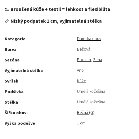
👟
Broušená kůže + textil = lehkost a flexibilita
📏
Nízký podpatek 1 cm, vyjímatelná stélka
Dámská obuv
Kategorie
Béžová
Barva
Podzim
,
Zima
Sezóna
Ano
Vyjímatelná stélka
Kůže
Svršek
Umělá kožešina
Podšívka
Umělá kožešina
Stélka
Běžná (G)
Šířka obuvi
1 cm
Výška podešve