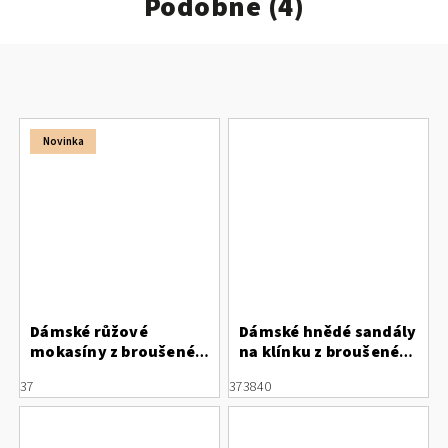
Podobné (4)
Novinka
Dámské růžové
Dámské hnědé sandály
mokasíny z broušené
na klínku z broušené
kůže s mašličkami
kůže Letizia
37
37
38
40
Letizia