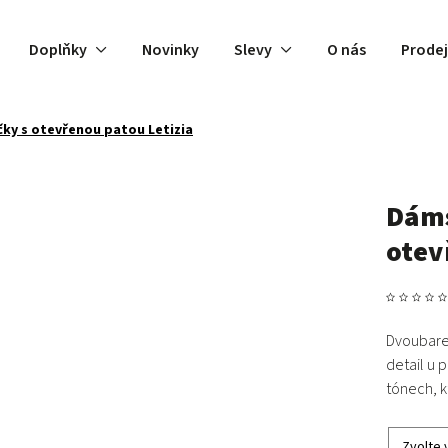
Doplňky
Novinky
Slevy
O nás
Prode
ky s otevřenou patou Letizia
Dáms
otev
Dvoubare
detail u 
tónech, kt