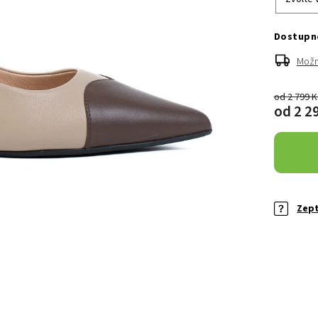
Možn
od 2 799 
od
2 2
Zept