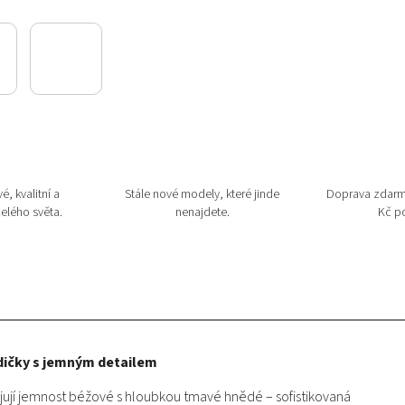
é, kvalitní a
Stále nové modely, které jinde
Doprava zdarm
elého světa.
nenajdete.
Kč po
odičky s jemným detailem
jují jemnost béžové s hloubkou tmavé hnědé – sofistikovaná