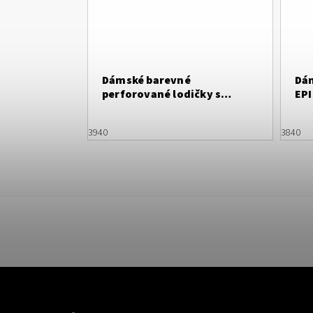
Dámské barevné
Dám
perforované lodičky s
EPI
otevřenou patou
39
40
38
40