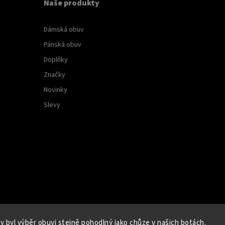
Naše produkty
Dámská obuv
Pánská obuv
Doplňky
Značky
Novinky
Slevy
 byl výběr obuvi stejně pohodlný jako chůze v našich botách.