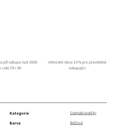
a při nákupu nad 3000
Věrnostní sleva 10 % pro pravidelné
 celé ČR i SR
nakupující
Dámské lodičky
Kategorie
Béžová
Barva