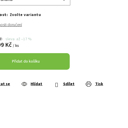
Zvolte variantu
osti doručení
Kč
až –17 %
99 Kč
/ ks
Přidat do košíku
at se
Hlídat
Sdílet
Tisk