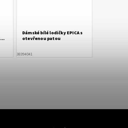
Dámské bílé lodičky EPICA s
y
otevřenou patou
38
39
40
41