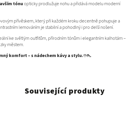
mavším tónu
opticky prodlužuje nohu a přidává modelu moderní
ovovým přívěskem, který při každém kroku decentně pohupuje a
ntrastním lemováním je stabilní a pohodlný i pro delší nošení.
deální ke světlým outfitům, přírodním tónům i elegantním kalhotám –
házky městem.
jemný komfort – s nádechem kávy a stylu.
☕👠
Související produkty