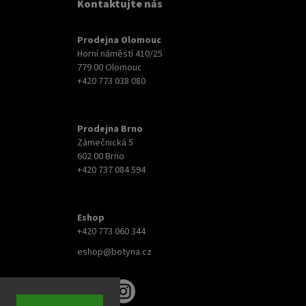
Kontaktujte nás
Prodejna Olomouc
Horní náměstí 410/25
779 00 Olomouc
+420 773 038 080
Prodejna Brno
Zámečnická 5
602 00 Brno
+420 737 084 594
Eshop
+420 773 060 344
eshop@botyna.cz