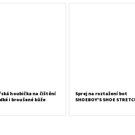
ská houbička na čištění
Sprej na roztažení bot
dké i broušené kůže
SHOEBOY'S SHOE STRETC
125 ml