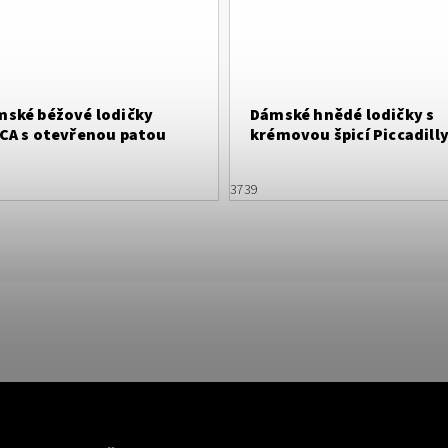
ské béžové lodičky
Dámské hnědé lodičky s
CA s otevřenou patou
krémovou špicí Piccadill
748027-1
37
39