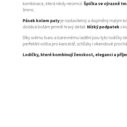
kombinace, která nikdy neomrzí.
Špička ve výrazně t
šmrnc.
Pásek kolem paty
je nastavitelný a doplněný malým k
dodává botám jemně hravý detail.
Nízký podpatek
s ko
Díky svému tvaru a barevnému ladění jsou tyto lodičky i
perfektní volba pro kancelář, schůzky i víkendové proc
Lodičky, které kombinují ženskost, eleganci a pří