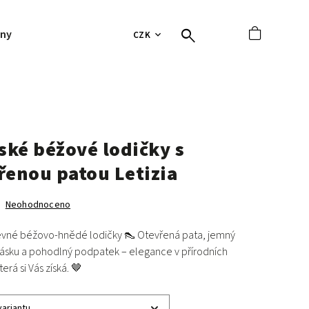
jny
Hodnocení obchodu
Tabulky velikostí
Vrácení 
CZK
ké béžové lodičky s
řenou patou Letizia
Neohodnoceno
vné béžovo-hnědé lodičky 👠 Otevřená pata, jemný
pásku a pohodlný podpatek – elegance v přírodních
erá si Vás získá. 🤎