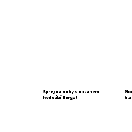
Sprej na nohy s obsahem
Moř
hedvábí Bergal
hla