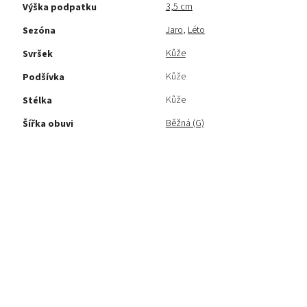
3,5 cm
Výška podpatku
Jaro
,
Léto
Sezóna
Kůže
Svršek
Kůže
Podšívka
Kůže
Stélka
Běžná (G)
Šířka obuvi