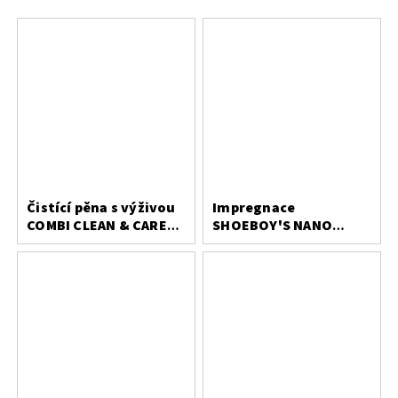
Čistící pěna s výživou
Impregnace
COMBI CLEAN & CARE
SHOEBOY'S NANO
200 ml
PROTECT 400 ml