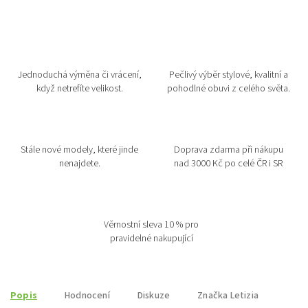
Jednoduchá výměna či vrácení,
Pečlivý výběr stylové, kvalitní a
když netrefíte velikost.
pohodlné obuvi z celého světa.
Stále nové modely, které jinde
Doprava zdarma při nákupu
nenajdete.
nad 3000 Kč po celé ČR i SR
Věrnostní sleva 10 % pro
pravidelné nakupující
Popis
Hodnocení
Diskuze
Značka
Letizia