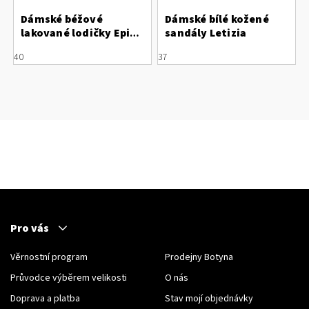
Dámské béžové
Dámské bílé kožené
lakované lodičky Epica
sandály Letizia
s otevřenou patou
40
37
Pro vás
Věrnostní program
Prodejny Botyna
Průvodce výběrem velikosti
O nás
Doprava a platba
Stav mojí objednávky