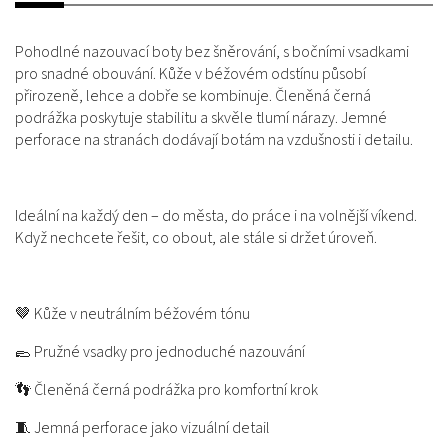
Pohodlné nazouvací boty bez šněrování, s bočními vsadkami
pro snadné obouvání. Kůže v béžovém odstínu působí
přirozeně, lehce a dobře se kombinuje. Členěná černá
podrážka poskytuje stabilitu a skvěle tlumí nárazy. Jemné
perforace na stranách dodávají botám na vzdušnosti i detailu.
Ideální na každý den – do města, do práce i na volnější víkend.
Když nechcete řešit, co obout, ale stále si držet úroveň.
🤎 Kůže v neutrálním béžovém tónu
🥿 Pružné vsadky pro jednoduché nazouvání
👣 Členěná černá podrážka pro komfortní krok
🧵 Jemná perforace jako vizuální detail