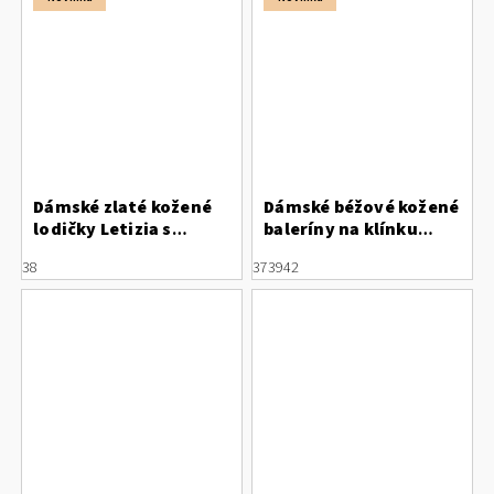
Dámské zlaté kožené
Dámské béžové kožené
lodičky Letizia s
baleríny na klínku
výraznou kovovou
Letizia s plastickou
38
37
39
42
ozdobou
květinou