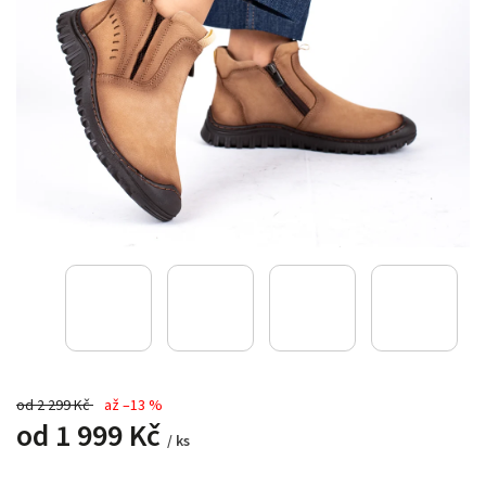
od 2 299 Kč
až –13 %
od
1 999 Kč
/ ks