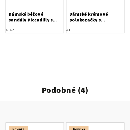
Dámské béžové
Dámské krémové
sandály Piccadilly s
polokozačky s
ozdobnou sponou
kožešinou Rieker
41
42
41
540419-1
X3414-60
Podobné (4)
Novinka
Novinka