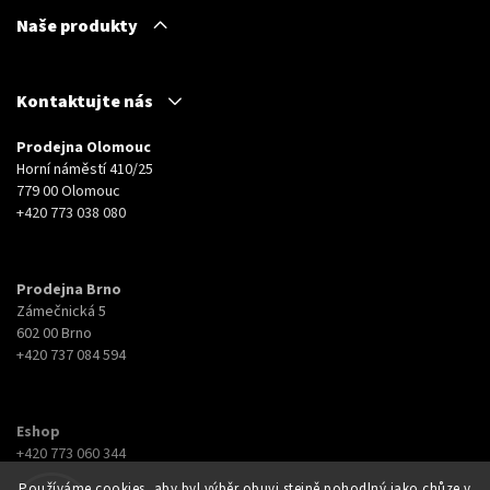
Naše produkty
Kontaktujte nás
Prodejna Olomouc
Horní náměstí 410/25
779 00 Olomouc
+420 773 038 080
Prodejna Brno
Zámečnická 5
602 00 Brno
+420 737 084 594
Eshop
+420 773 060 344
eshop@botyna.cz
Používáme cookies, aby byl výběr obuvi stejně pohodlný jako chůze v