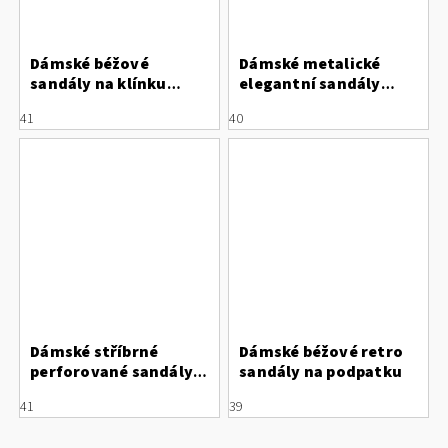
Dámské béžové
Dámské metalické
sandály na klínku
elegantní sandály
Laura Vita Hecio 19
Letizia
41
40
Dámské stříbrné
Dámské béžové retro
perforované sandály
sandály na podpatku
Letizia na podpatku
41
39