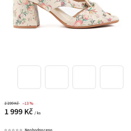
2 299 Kč
–13 %
1 999 Kč
/ ks
Neohodnoceno