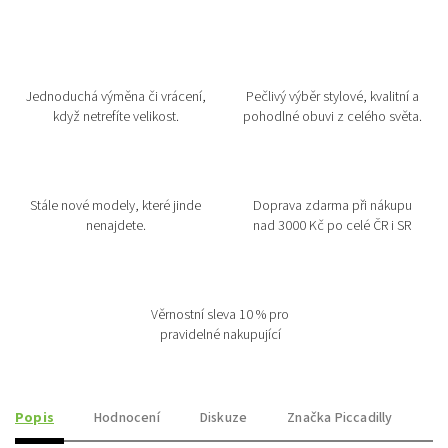
Jednoduchá výměna či vrácení,
Pečlivý výběr stylové, kvalitní a
když netrefíte velikost.
pohodlné obuvi z celého světa.
Stále nové modely, které jinde
Doprava zdarma při nákupu
nenajdete.
nad 3000 Kč po celé ČR i SR
Věrnostní sleva 10 % pro
pravidelné nakupující
Popis
Hodnocení
Diskuze
Značka
Piccadilly