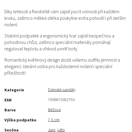
Díky lehkosti a flexibilitě vám zajistí pocit volnosti při každém
kroku, zatímco měkká stélka poskytne extra pohodlí i při delším
nošení.
Stabilní podpatek a ergonomický tvar zajistí bezpečnou a
pohodlnou chůzi, zatímco speciální materiály pomáhají
regulovat teplotu a vlhkost uvnitř boty.
Romantický květinový design dodá vašemu outfitu jemnost a
eleganci. Ideální volba pro každodenní nošení i speciální
příležitosti!
Dámské sandály
Kategorie
7909870382793
EAN
Béžová
Barva
7,5 cm
Výška podpatku
Jaro
,
Léto
Sezóna