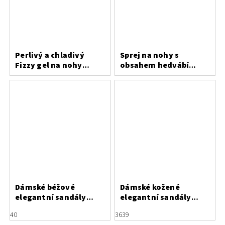
Perlivý a chladivý
Sprej na nohy s
Fizzy gel na nohy
obsahem hedvábí
Saicara
Bergal
Dámské béžové
Dámské kožené
elegantní sandály
elegantní sandály
EPICA
Caprice
40
36
39