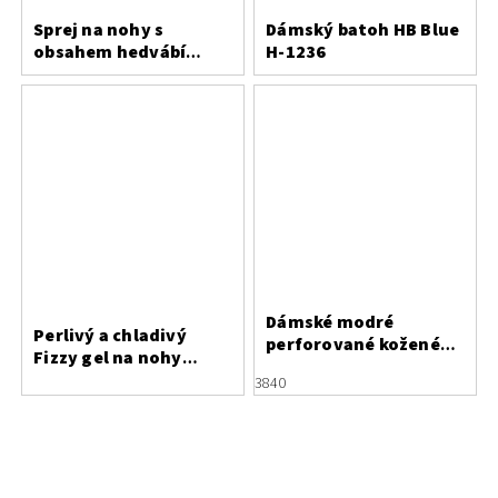
Sprej na nohy s
Dámský batoh HB Blue
obsahem hedvábí
H-1236
Bergal
Dámské modré
Perlivý a chladivý
perforované kožené
Fizzy gel na nohy
polobotky Letizia
Saicara
38
40