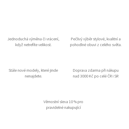
Jednoduchá výměna či vrácení,
Pečlivý výběr stylové, kvalitní a
když netrefíte velikost.
pohodlné obuvi z celého světa.
Stále nové modely, které jinde
Doprava zdarma při nákupu
nenajdete.
nad 3000 Kč po celé ČR i SR
Věrnostní sleva 10 % pro
pravidelné nakupující