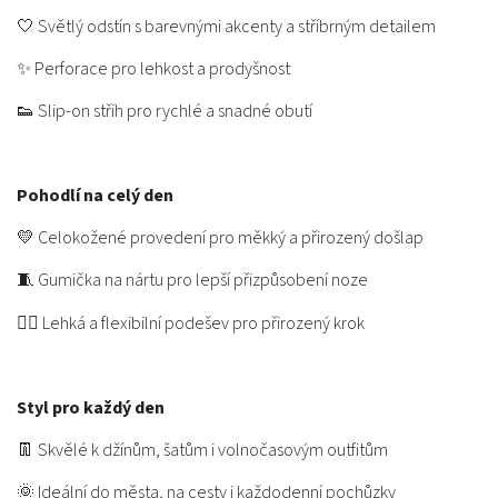
🤍 Světlý odstín s barevnými akcenty a stříbrným detailem
✨ Perforace pro lehkost a prodyšnost
👟 Slip-on střih pro rychlé a snadné obutí
Pohodlí na celý den
💛 Celokožené provedení pro měkký a přirozený došlap
🧵 Gumička na nártu pro lepší přizpůsobení noze
🚶‍♀️ Lehká a flexibilní podešev pro přirozený krok
Styl pro každý den
👖 Skvělé k džínům, šatům i volnočasovým outfitům
🌞 Ideální do města, na cesty i každodenní pochůzky