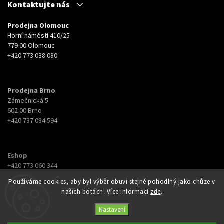
Kontaktujte nás
Prodejna Olomouc
Horní náměstí 410/25
779 00 Olomouc
+420 773 038 080
Prodejna Brno
Zámečnická 5
602 00 Brno
+420 737 084 594
Eshop
+420 773 060 344
eshop@botyna.cz
Používáme cookies, aby byl výběr obuvi stejně pohodlný jako chůze v
našich botách. Více informací
zde
.
Nastavení