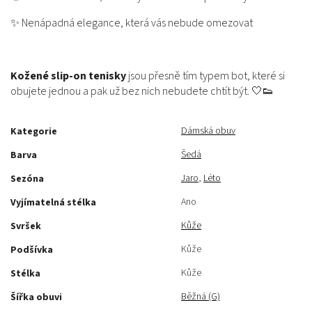
✨ Nenápadná elegance, která vás nebude omezovat
Kožené slip-on tenisky
jsou přesně tím typem bot, které si
obujete jednou a pak už bez nich nebudete chtít být. 🤍👟
Dámská obuv
Kategorie
Šedá
Barva
Jaro
,
Léto
Sezóna
Ano
Vyjímatelná stélka
Kůže
Svršek
Kůže
Podšívka
Kůže
Stélka
Běžná (G)
Šířka obuvi