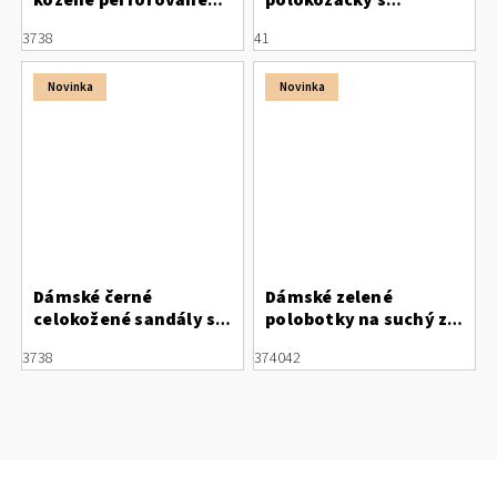
kožené perforované
polokozačky s
tenisky Letizia
kožešinou Rieker
37
38
41
X3414-60
Novinka
Novinka
Dámské černé
Dámské zelené
celokožené sandály s
polobotky na suchý zip
bílým páskem
Rieker 44872-52
37
38
37
40
42