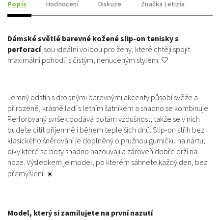
Popis
Hodnocení
Diskuze
Značka
Letizia
Dámské světlé barevné kožené slip-on tenisky s
perforací
jsou ideální volbou pro ženy, které chtějí spojit
maximální pohodlí s čistým, nenuceným stylem. 🤍
Jemný odstín s drobnými barevnými akcenty působí svěže a
přirozeně, krásně ladí s letním šatníkem a snadno se kombinuje.
Perforovaný svršek dodává botám vzdušnost, takže se v nich
budete cítit příjemně i během teplejších dnů. Slip-on střih bez
klasického šněrování je doplněný o pružnou gumičku na nártu,
díky které se boty snadno nazouvají a zároveň dobře drží na
noze. Výsledkem je model, po kterém sáhnete každý den, bez
přemýšlení. ☀️
Model, který si zamilujete na první nazutí