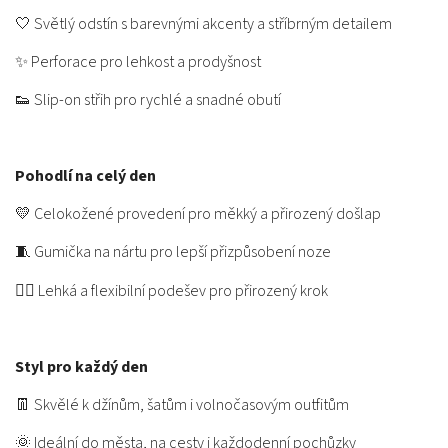
🤍 Světlý odstín s barevnými akcenty a stříbrným detailem
✨ Perforace pro lehkost a prodyšnost
👟 Slip-on střih pro rychlé a snadné obutí
Pohodlí na celý den
💛 Celokožené provedení pro měkký a přirozený došlap
🧵 Gumička na nártu pro lepší přizpůsobení noze
🚶‍♀️ Lehká a flexibilní podešev pro přirozený krok
Styl pro každý den
👖 Skvělé k džínům, šatům i volnočasovým outfitům
🌞 Ideální do města, na cesty i každodenní pochůzky