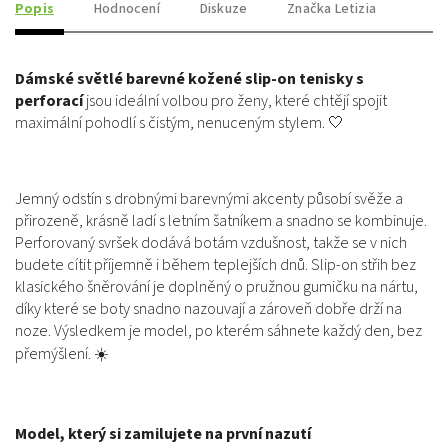
Popis
Hodnocení
Diskuze
Značka
Letizia
Dámské světlé barevné kožené slip-on tenisky s
perforací
jsou ideální volbou pro ženy, které chtějí spojit
maximální pohodlí s čistým, nenuceným stylem. 🤍
Jemný odstín s drobnými barevnými akcenty působí svěže a
přirozeně, krásně ladí s letním šatníkem a snadno se kombinuje.
Perforovaný svršek dodává botám vzdušnost, takže se v nich
budete cítit příjemně i během teplejších dnů. Slip-on střih bez
klasického šněrování je doplněný o pružnou gumičku na nártu,
díky které se boty snadno nazouvají a zároveň dobře drží na
noze. Výsledkem je model, po kterém sáhnete každý den, bez
přemýšlení. ☀️
Model, který si zamilujete na první nazutí