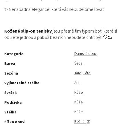
✨ Nenápadná elegance, která vás nebude omezovat
Kožené slip-on tenisky
jsou přesně tím typem bot, které si
obujete jednou a pak už bez nich nebudete chtít být. 🤍👟
Dámská obuv
Kategorie
Šedá
Barva
Jaro
,
Léto
Sezóna
Ano
Vyjímatelná stélka
Kůže
Svršek
Kůže
Podšívka
Kůže
Stélka
Běžná (G)
Šířka obuvi