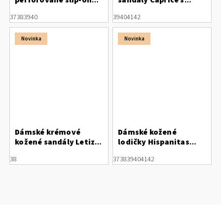
perforované slip-on
sandály Caprice s
polobotky Letizia
vyjímatelnou stélkou
37
38
39
40
39
40
41
42
Novinka
Novinka
Dámské krémové
Dámské kožené
kožené sandály Letizia
lodičky Hispanitas
se síťkou a
modro/petrolejové
38
37
38
39
40
41
42
šněrováním