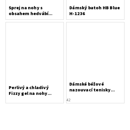
Sprej na nohy s
Dámský batoh HB Blue
obsahem hedvábí
H-1236
Bergal
Dámské béžové
Perlivý a chladivý
nazouvací tenisky
Fizzy gel na nohy
Piccadilly s ozdobnými
Saicara
42
tkaničkami