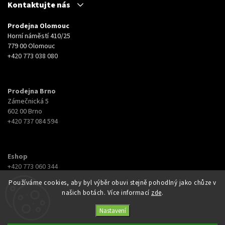
Kontaktujte nás
Prodejna Olomouc
Horní náměstí 410/25
779 00 Olomouc
+420 773 038 080
Prodejna Brno
Zámečnická 5
602 00 Brno
+420 737 084 594
Eshop
+420 773 060 344
eshop@botyna.cz
Používáme cookies, aby byl výběr obuvi stejně pohodlný jako chůze v
našich botách. Více informací
zde
.
Nastavení