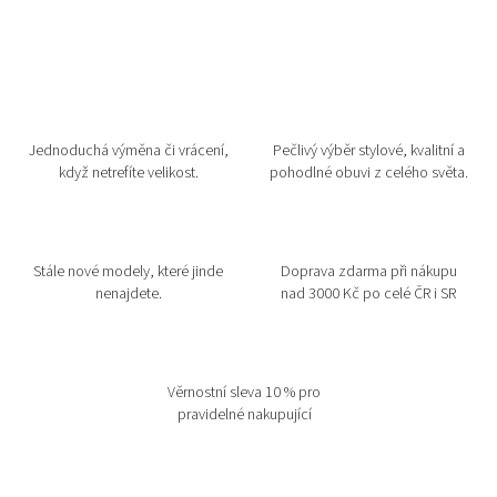
Jednoduchá výměna či vrácení,
Pečlivý výběr stylové, kvalitní a
když netrefíte velikost.
pohodlné obuvi z celého světa.
Stále nové modely, které jinde
Doprava zdarma při nákupu
nenajdete.
nad 3000 Kč po celé ČR i SR
Věrnostní sleva 10 % pro
pravidelné nakupující