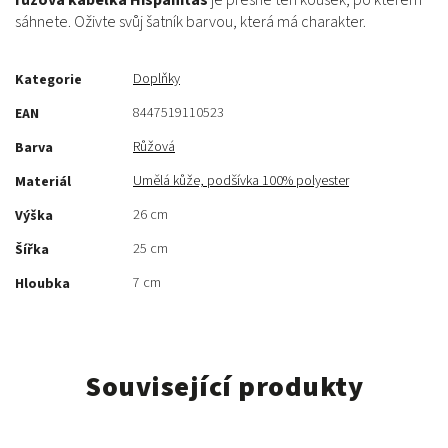
růžová kabelka Hispanitas
je přesně ten kousek, po kterém
sáhnete. Oživte svůj šatník barvou, která má charakter.
Doplňky
Kategorie
8447519110523
EAN
Růžová
Barva
Umělá kůže, podšívka 100% polyester
Materiál
26 cm
Výška
25 cm
Šířka
7 cm
Hloubka
Související produkty