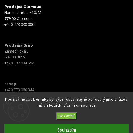
Prodejna Olomouc
Horní náměstí 410/25
779 00 Olomouc
+420 773 038 080
Prodejna Brno
Zámečnická 5
602 00 Brno
+420 737 084 594
Eshop
+420 773 060 344
eshop@botyna.cz
Používáme cookies, aby byl výběr obuvi stejně pohodlný jako chůze v
našich botách. Více informací
zde
.
Nastavení
Souhlasím
Copyright 2026
Botyna
. Všechna práva vyhrazena.