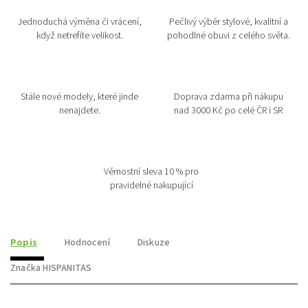
Jednoduchá výměna či vrácení,
Pečlivý výběr stylové, kvalitní a
když netrefíte velikost.
pohodlné obuvi z celého světa.
Stále nové modely, které jinde
Doprava zdarma při nákupu
nenajdete.
nad 3000 Kč po celé ČR i SR
Věrnostní sleva 10 % pro
pravidelné nakupující
Popis
Hodnocení
Diskuze
Značka
HISPANITAS