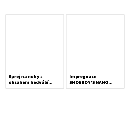
Sprej na nohy s
Impregnace
obsahem hedvábí
SHOEBOY'S NANO
Bergal
PROTECT 400 ml