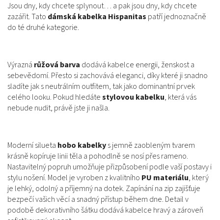
Jsou dny, kdy chcete splynout… a pak jsou dny, kdy chcete
zazářit. Tato
dámská kabelka Hispanitas
patří jednoznačně
do té druhé kategorie.
Výrazná
růžová barva
dodává kabelce energii, ženskost a
sebevědomí. Přesto si zachovává eleganci, díky které ji snadno
sladíte jak s neutrálním outfitem, tak jako dominantní prvek
celého looku. Pokud hledáte
stylovou kabelku
, která vás
nebude nudit, právě jste ji našla.
Moderní silueta
hobo kabelky
s jemně zaobleným tvarem
krásně kopíruje linii těla a pohodlně se nosí přes rameno.
Nastavitelný popruh umožňuje přizpůsobení podle vaší postavy i
stylu nošení. Model je vyroben z kvalitního
PU materiálu
, který
je lehký, odolný a příjemný na dotek. Zapínání na zip zajišťuje
bezpečí vašich věcí a snadný přístup během dne. Detail v
podobě dekorativního šátku dodává kabelce hravý a zároveň