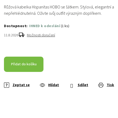
Růžová kabelka Hispanitas HOBO se šátkem. Stylová, elegantní a
nepřehlédnutelná. Oživte svůj outfit výrazným doplňkem.
IHNED k odeslání
(
1 ks
)
11.8.2026
Možnosti doručení
Přidat do košíku
Zeptat se
Hlídat
Sdílet
Tisk